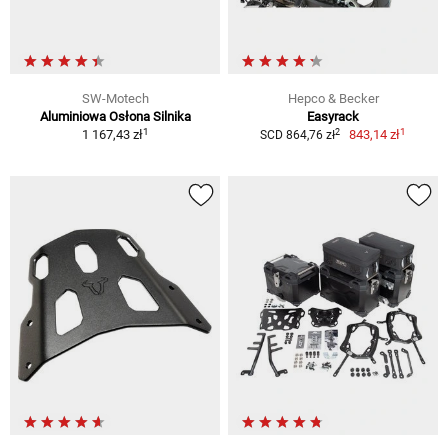
SW-Motech
Hepco & Becker
Aluminiowa Osłona Silnika
Easyrack
1
1
2
1 167,43 zł
843,14 zł
SCD 864,76 zł