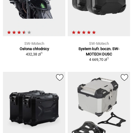
SW-Motech
SW-Motech
Osłona chłodnicy
System kufr. boczn. SW-
1
432,38 zł
MOTECH DUSC
1
4 669,70 zł