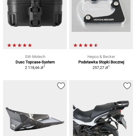
SW-Motech
Hepco & Becker
Dusc Topcase-System
Podstawka Stopki Bocznej
1
1
2 118,66 zł
257,27 zł