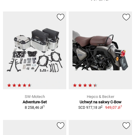
SW-Motech
Hepco & Becker
Adventure-Set
Uchwyt na sakwy C-Bow
1
1
2
8 258,46 zł
949,07 zł
SCD 977,18 zł