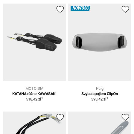
NOWOŚĆ
MOTOISM
Puig
KATANA różne KAWASAKI
Szyba spojlera ClipOn
1
1
518,42 zł
393,42 zł