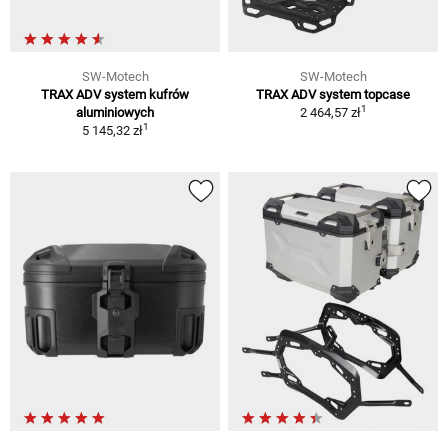
SW-Motech
SW-Motech
TRAX ADV system kufrów
TRAX ADV system topcase
1
aluminiowych
2 464,57 zł
1
5 145,32 zł