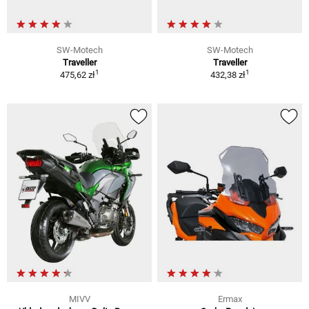
SW-Motech
SW-Motech
Traveller
Traveller
1
1
475,62 zł
432,38 zł
MIVV
Ermax