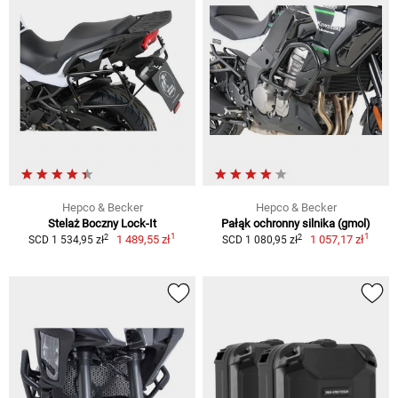
Hepco & Becker
Hepco & Becker
Stelaż Boczny Lock-It
Pałąk ochronny silnika (gmol)
1
1
2
2
1 489,55 zł
1 057,17 zł
SCD 1 534,95 zł
SCD 1 080,95 zł