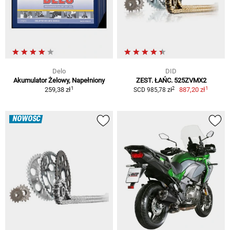
Delo
DID
Akumulator Żelowy, Napełniony
ZEST. ŁAŃC. 525ZVMX2
1
1
2
259,38 zł
887,20 zł
SCD 985,78 zł
NOWOŚĆ