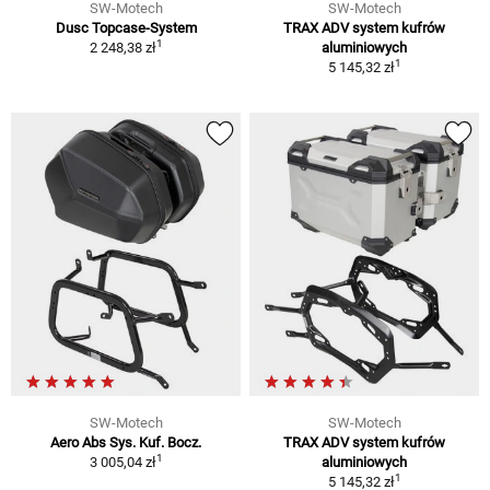
SW-Motech
SW-Motech
Dusc Topcase-System
TRAX ADV system kufrów
1
2 248,38 zł
aluminiowych
1
5 145,32 zł
SW-Motech
SW-Motech
Aero Abs Sys. Kuf. Bocz.
TRAX ADV system kufrów
1
3 005,04 zł
aluminiowych
1
5 145,32 zł