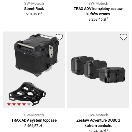
SW-Motech
SW-Motech
Street-Rack
TRAX ADV kompletny zestaw
1
518,86 zł
kufrów czarny
1
8 258,46 zł
SW-Motech
SW-Motech
TRAX ADV system topcase
Zestaw Adventure DUSC z
1
2 464,57 zł
kufrem centraln.
1
6 874,84 zł