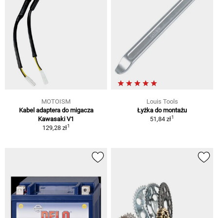
MOTOISM
Louis Tools
Kabel adaptera do migacza
Łyżka do montażu
1
Kawasaki V1
51,84 zł
1
129,28 zł