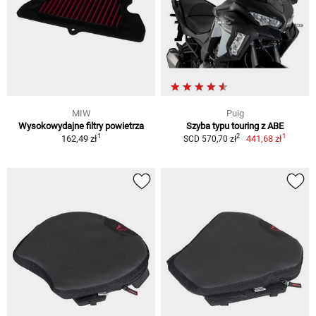
MIW
Puig
Wysokowydajne filtry powietrza
Szyba typu touring z ABE
1
1
2
162,49 zł
441,68 zł
SCD 570,70 zł