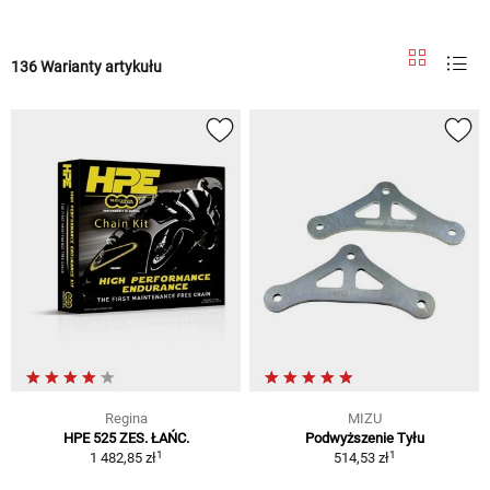
136 Warianty artykułu
Regina
MIZU
HPE 525 ZES. ŁAŃC.
Podwyższenie Tyłu
1
1
1 482,85 zł
514,53 zł