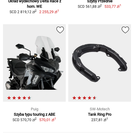
Układ wydechowy Delta Race z
Szyby Przednie
1
2
hom. WE
533,77 zł
SCD 561,88 zł
1
2
2 255,29 zł
SCD 2 819,12 zł
Puig
SW-Motech
Szyba typu touring z ABE
Tank Ring Pro
1
1
2
570,01 zł
237,81 zł
SCD 570,70 zł