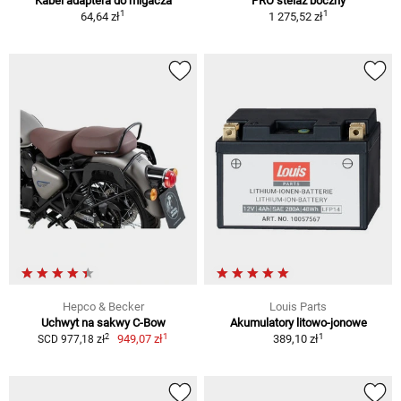
Kabel adaptera do migacza
PRO stelaż boczny
1
1
64,64 zł
1 275,52 zł
Hepco & Becker
Louis Parts
Uchwyt na sakwy C-Bow
Akumulatory litowo-jonowe
1
1
2
949,07 zł
389,10 zł
SCD 977,18 zł