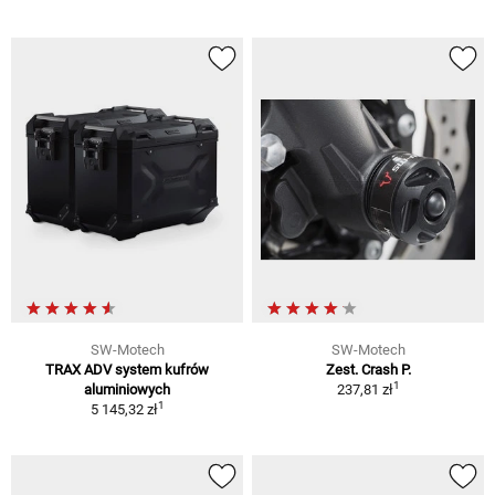
SW-Motech
SW-Motech
TRAX ADV system kufrów
Zest. Crash P.
1
aluminiowych
237,81 zł
1
5 145,32 zł