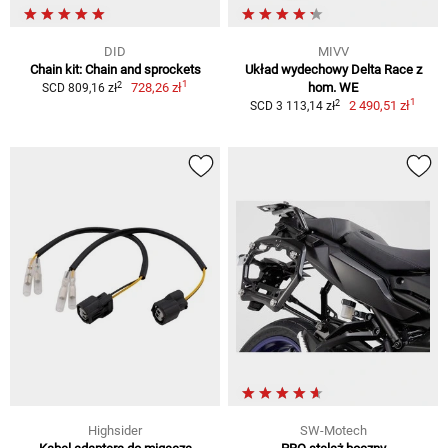
DID
MIVV
Chain kit: Chain and sprockets
Układ wydechowy Delta Race z
1
2
728,26 zł
hom. WE
SCD 809,16 zł
1
2
2 490,51 zł
SCD 3 113,14 zł
Highsider
SW-Motech