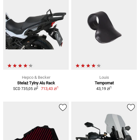
Hepco & Becker
Louis
Stelaż Tylny Alu Rack
Tempomat
1
1
2
713,43 zł
43,19 zł
SCD 735,05 zł