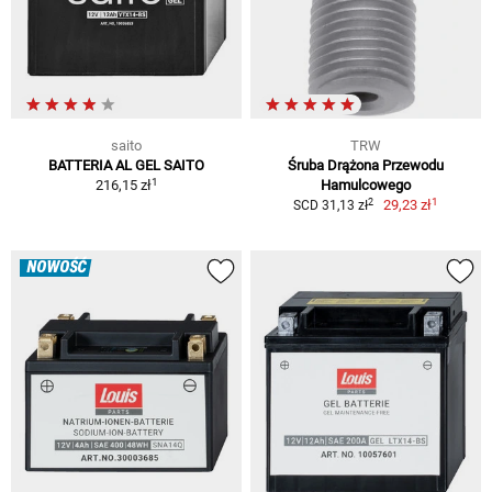
saito
TRW
BATTERIA AL GEL SAITO
Śruba Drążona Przewodu
1
216,15 zł
Hamulcowego
1
2
29,23 zł
SCD 31,13 zł
NOWOŚĆ