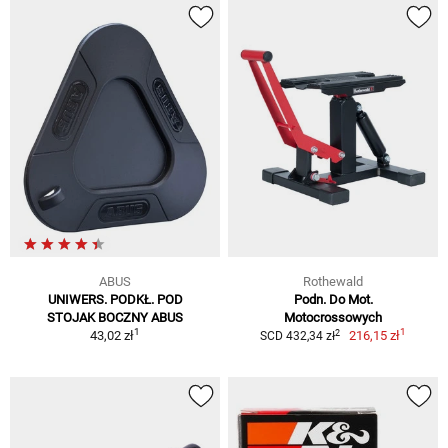
ABUS
Rothewald
UNIWERS. PODKŁ. POD
Podn. Do Mot.
STOJAK BOCZNY ABUS
Motocrossowych
1
1
2
43,02 zł
216,15 zł
SCD 432,34 zł