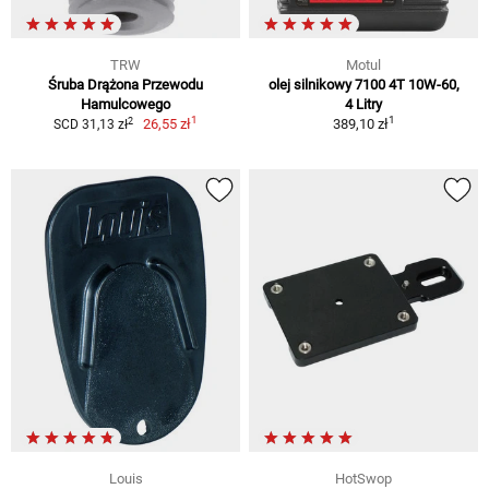
TRW
Motul
Śruba Drążona Przewodu
olej silnikowy 7100 4T 10W-60,
Hamulcowego
4 Litry
1
1
2
26,55 zł
389,10 zł
SCD 31,13 zł
Louis
HotSwop