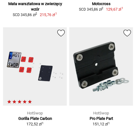
Mata warsztatowa w zwierzęcy
Motocross
1
2
wzór
129,67 zł
SCD 345,86 zł
1
2
215,76 zł
SCD 345,86 zł
HotSwop
HotSwop
Gorilla Plate Carbon
Pro Plate Part
1
1
172,52 zł
151,12 zł