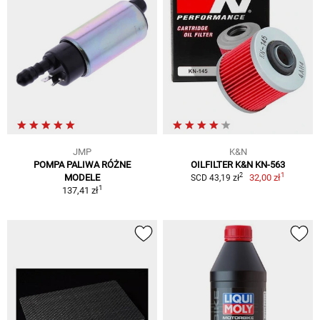
JMP
K&N
POMPA PALIWA RÓŻNE
OILFILTER K&N KN-563
1
2
MODELE
32,00 zł
SCD 43,19 zł
1
137,41 zł