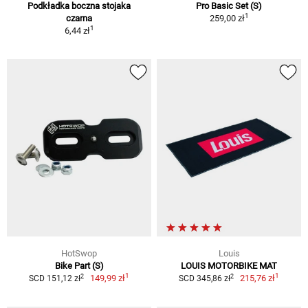
Podkładka boczna stojaka
Pro Basic Set (S)
1
czarna
259,00 zł
1
6,44 zł
HotSwop
Louis
Bike Part (S)
LOUIS MOTORBIKE MAT
1
1
2
2
149,99 zł
215,76 zł
SCD 151,12 zł
SCD 345,86 zł