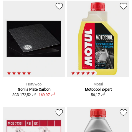
HotSwop
Motul
Gorilla Plate Carbon
Motocool Expert
1
1
2
169,97 zł
56,17 zł
SCD 172,52 zł