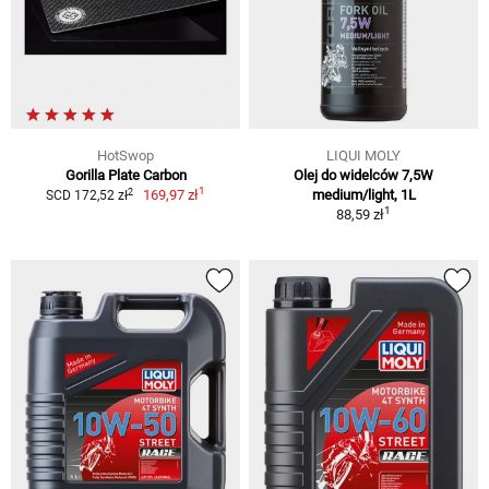
HotSwop
LIQUI MOLY
Gorilla Plate Carbon
Olej do widelców 7,5W
1
2
169,97 zł
medium/light, 1L
SCD 172,52 zł
1
88,59 zł