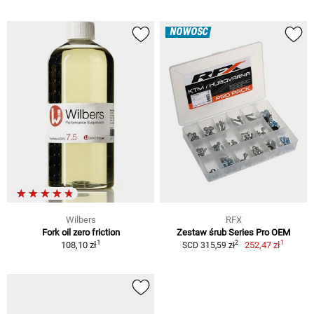
NOWOŚĆ
Wilbers
RFX
Fork oil zero friction
Zestaw śrub Series Pro OEM
1
1
2
108,10 zł
252,47 zł
SCD 315,59 zł