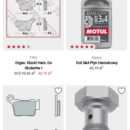
TRW
Motul
Organ. Klocki Ham. Do
Dot 3&4 Płyn Hamulcowy
1
Skuterów I
43,19 zł
1
2
52,75 zł
SCD 95,56 zł