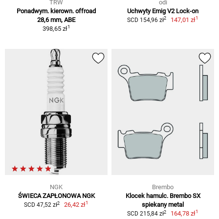
TRW
odi
Ponadwym. kierown. offroad
Uchwyty Emig V2 Lock-on
1
2
28,6 mm, ABE
147,01 zł
SCD 154,96 zł
1
398,65 zł
NGK
Brembo
ŚWIECA ZAPŁONOWA NGK
Klocek hamulc. Brembo SX
1
2
26,42 zł
spiekany metal
SCD 47,52 zł
1
2
164,78 zł
SCD 215,84 zł