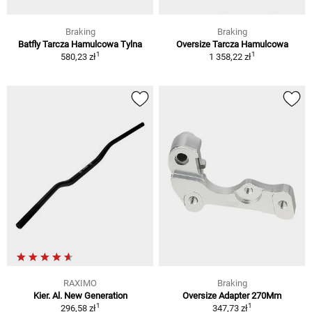
Braking
Braking
Batfly Tarcza Hamulcowa Tylna
Oversize Tarcza Hamulcowa
1
1
580,23 zł
1 358,22 zł
RAXIMO
Braking
Kier. Al. New Generation
Oversize Adapter 270Mm
1
1
296,58 zł
347,73 zł