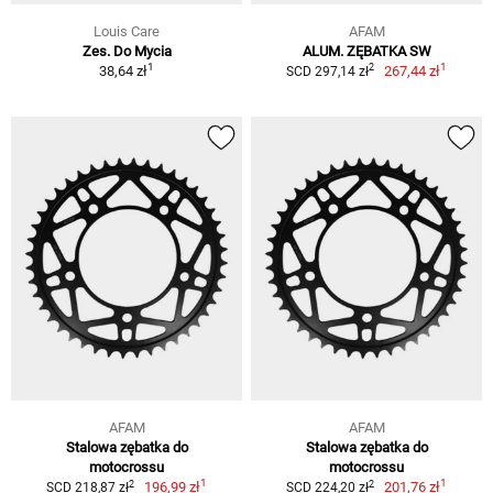
Louis Care
AFAM
Zes. Do Mycia
ALUM. ZĘBATKA SW
1
1
2
38,64 zł
267,44 zł
SCD 297,14 zł
AFAM
AFAM
Stalowa zębatka do
Stalowa zębatka do
motocrossu
motocrossu
1
1
2
2
196,99 zł
201,76 zł
SCD 218,87 zł
SCD 224,20 zł