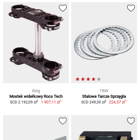
Xtrig
TRW
Mostek widełkowy Rocs Tech
Stalowe Tarcze Sprzęgła
1
1
2
2
1 907,11 zł
224,37 zł
SCD 2 192,09 zł
SCD 249,30 zł