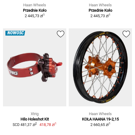
Haan Wheels
Haan Wheels
Przednie Koło
Przednie Koło
1
1
2 445,73 zł
2 445,73 zł
NOWOŚĆ
Xtrig
Haan Wheels
Hilo Holeshot Kit
KOŁA HAANA 19-2,15
1
1
2
418,78 zł
2 660,65 zł
SCD 481,37 zł