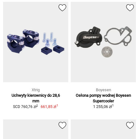
Xtrig
Boyesen
Uchwyty kierownicy do 28,6
Osłona pompy wodnej Boyesen
mm
Supercooler
1
1
2
661,85 zł
1 255,06 zł
SCD 760,76 zł