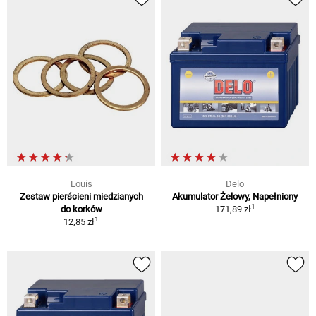
Louis
Delo
Zestaw pierścieni miedzianych
Akumulator Żelowy, Napełniony
1
do korków
171,89 zł
1
12,85 zł