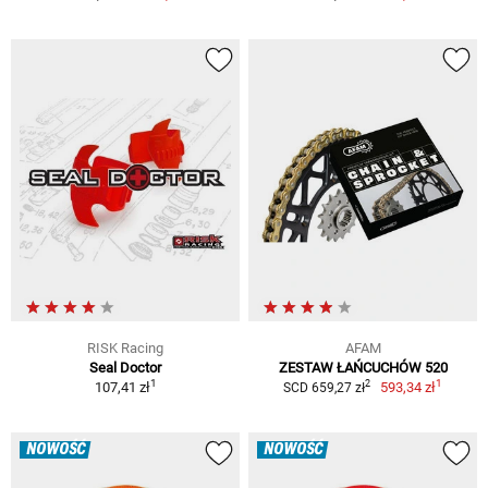
RISK Racing
AFAM
Seal Doctor
ZESTAW ŁAŃCUCHÓW 520
1
1
2
107,41 zł
593,34 zł
SCD 659,27 zł
NOWOŚĆ
NOWOŚĆ