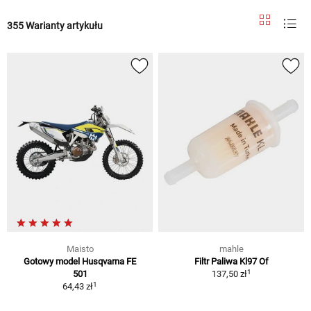
355 Warianty artykułu
Maisto
mahle
Gotowy model Husqvarna FE
Filtr Paliwa Kl97 Of
1
501
137,50 zł
1
64,43 zł