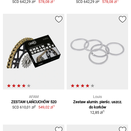
1
1
2
2
578,08 zł
578,08 zł
SCD 642,29 zł
SCD 642,29 zł
AFAM
Louis
ZESTAW ŁAŃCUCHÓW 520
Zestaw alumin. pierśc. uszcz.
1
2
549,02 zł
do korków
SCD 610,01 zł
1
12,85 zł