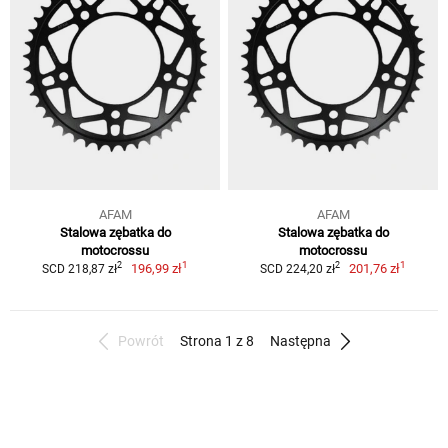
AFAM
AFAM
Stalowa zębatka do
Stalowa zębatka do
motocrossu
motocrossu
1
1
2
2
196,99 zł
201,76 zł
SCD 218,87 zł
SCD 224,20 zł
Powrót
Strona 1 z 8
Następna