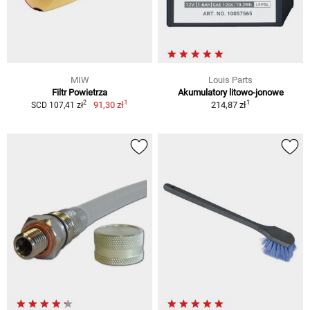
MIW
Louis Parts
Filtr Powietrza
Akumulatory litowo-jonowe
1
1
2
91,30 zł
214,87 zł
SCD 107,41 zł