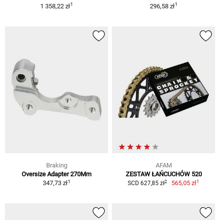
1
1
1 358,22 zł
296,58 zł
Braking
AFAM
Oversize Adapter 270Mm
ZESTAW ŁAŃCUCHÓW 520
1
1
2
347,73 zł
565,05 zł
SCD 627,85 zł