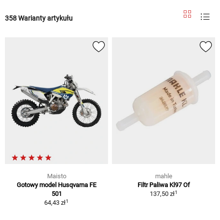
358 Warianty artykułu
Maisto
mahle
Gotowy model Husqvarna FE
Filtr Paliwa Kl97 Of
1
501
137,50 zł
1
64,43 zł