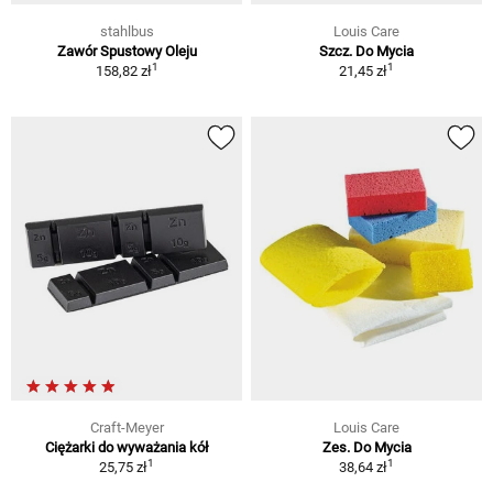
stahlbus
Louis Care
Zawór Spustowy Oleju
Szcz. Do Mycia
1
1
158,82 zł
21,45 zł
Craft-Meyer
Louis Care
Ciężarki do wyważania kół
Zes. Do Mycia
1
1
25,75 zł
38,64 zł