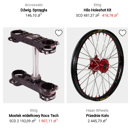
Accossato
Xtrig
Dźwig. Sprzęgła
Hilo Holeshot Kit
1
1
2
146,10 zł
418,78 zł
SCD 481,37 zł
Xtrig
Haan Wheels
Mostek widełkowy Rocs Tech
Przednie Koło
1
1
2
1 907,11 zł
2 445,73 zł
SCD 2 192,09 zł