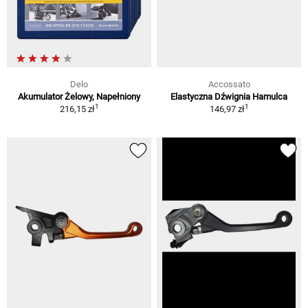
Delo
Accossato
Akumulator Żelowy, Napełniony
Elastyczna Dźwignia Hamulca
1
1
216,15 zł
146,97 zł