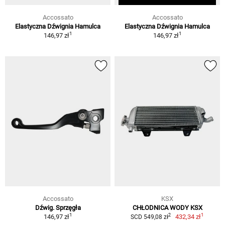
Accossato
Accossato
Elastyczna Dźwignia Hamulca
Elastyczna Dźwignia Hamulca
1
1
146,97 zł
146,97 zł
Accossato
KSX
Dźwig. Sprzęgła
CHŁODNICA WODY KSX
1
1
2
146,97 zł
432,34 zł
SCD 549,08 zł