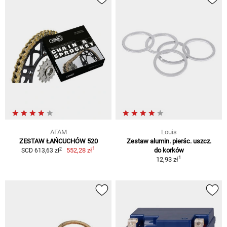
AFAM
Louis
ZESTAW ŁAŃCUCHÓW 520
Zestaw alumin. pierśc. uszcz.
1
2
552,28 zł
do korków
SCD 613,63 zł
1
12,93 zł