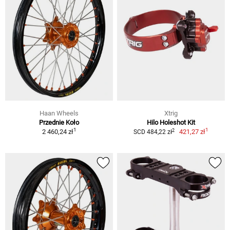
Haan Wheels
Xtrig
Przednie Koło
Hilo Holeshot Kit
1
1
2
2 460,24 zł
421,27 zł
SCD 484,22 zł