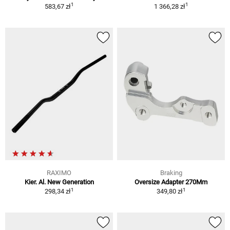
1
1
583,67 zł
1 366,28 zł
RAXIMO
Braking
Kier. Al. New Generation
Oversize Adapter 270Mm
1
1
298,34 zł
349,80 zł