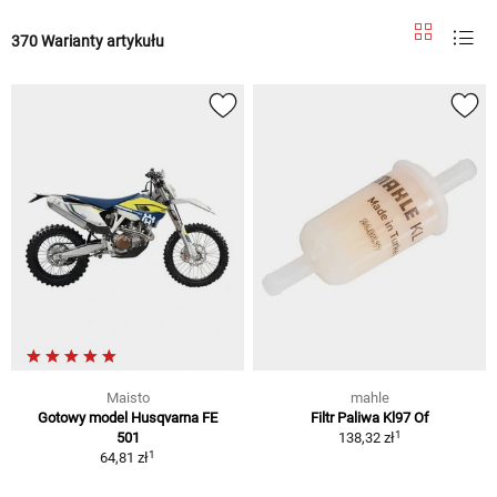
370 Warianty artykułu
Maisto
mahle
Gotowy model Husqvarna FE
Filtr Paliwa Kl97 Of
1
501
138,32 zł
1
64,81 zł