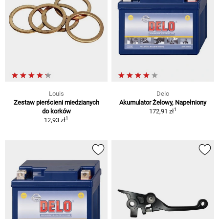
Louis
Delo
Zestaw pierścieni miedzianych
Akumulator Żelowy, Napełniony
1
do korków
172,91 zł
1
12,93 zł