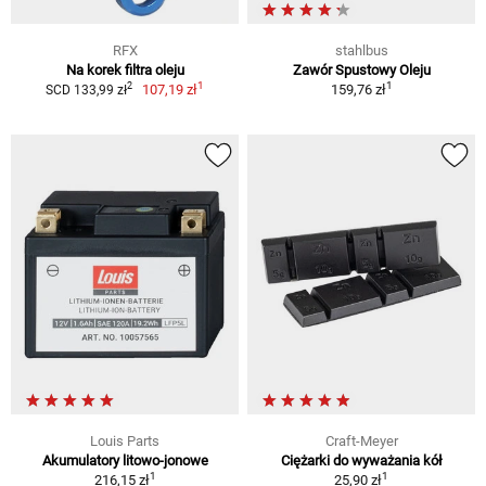
RFX
stahlbus
Na korek filtra oleju
Zawór Spustowy Oleju
1
1
2
107,19 zł
159,76 zł
SCD 133,99 zł
Louis Parts
Craft-Meyer
Akumulatory litowo-jonowe
Ciężarki do wyważania kół
1
1
216,15 zł
25,90 zł