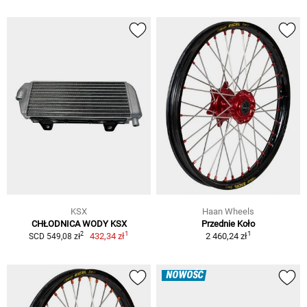
KSX
Haan Wheels
CHŁODNICA WODY KSX
Przednie Koło
1
1
2
432,34 zł
2 460,24 zł
SCD 549,08 zł
NOWOŚĆ