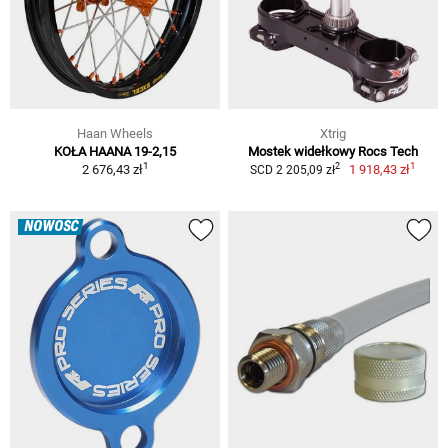
Haan Wheels
Xtrig
KOŁA HAANA 19-2,15
Mostek widełkowy Rocs Tech
1
1
2
2 676,43 zł
1 918,43 zł
SCD 2 205,09 zł
NOWOŚĆ