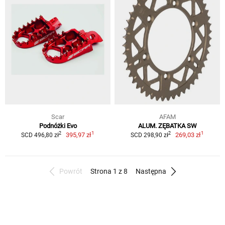
Scar
AFAM
Podnóżki Evo
ALUM. ZĘBATKA SW
1
1
2
2
395,97 zł
269,03 zł
SCD 496,80 zł
SCD 298,90 zł
Powrót
Strona 1 z 8
Następna