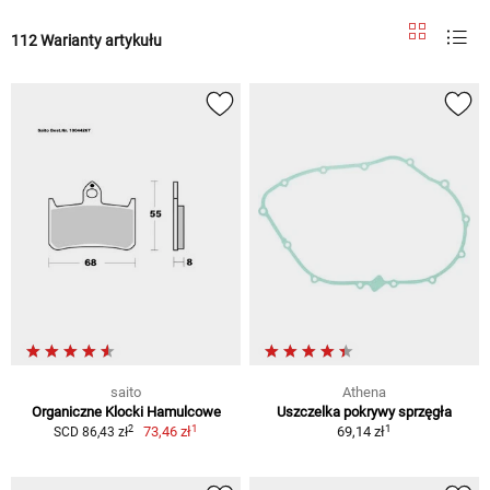
112 Warianty artykułu
saito
Athena
Organiczne Klocki Hamulcowe
Uszczelka pokrywy sprzęgła
1
1
2
73,46 zł
69,14 zł
SCD 86,43 zł