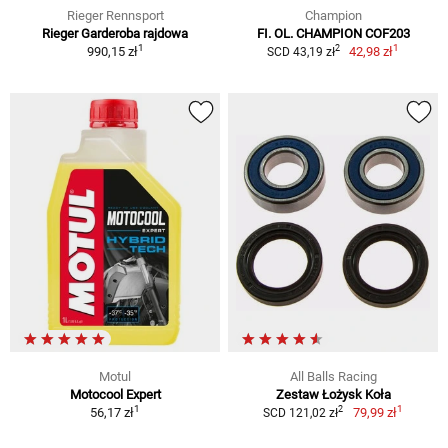
Rieger Rennsport
Champion
Rieger Garderoba rajdowa
FI. OL. CHAMPION COF203
1
1
2
990,15 zł
42,98 zł
SCD 43,19 zł
Motul
All Balls Racing
Motocool Expert
Zestaw Łożysk Koła
1
1
2
56,17 zł
79,99 zł
SCD 121,02 zł