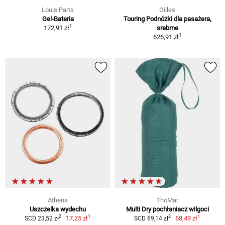
Louis Parts
Gilles
Gel-Bateria
Touring Podnóżki dla pasażera,
1
172,91 zł
srebrne
1
626,91 zł
Athena
ThoMar
Uszczelka wydechu
Multi Dry pochłaniacz wilgoci
1
1
2
2
17,25 zł
68,49 zł
SCD 23,52 zł
SCD 69,14 zł