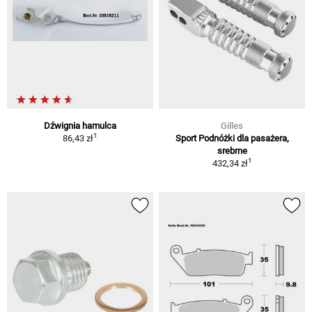
Dźwignia hamulca
Gilles
1
86,43 zł
Sport Podnóżki dla pasażera,
srebrne
1
432,34 zł