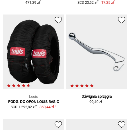
1
1
2
471,29 zł
17,25 zł
SCD 23,52 zł
Louis
Dźwignia sprzęgła
1
PODG. DO OPON LOUIS BASIC
99,40 zł
1
2
860,44 zł
SCD 1 292,82 zł