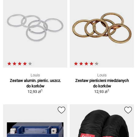
Louis
Louis
Zestaw alumin. pierśc. uszcz.
Zestaw pierścieni miedzianych
do korków
do korków
1
1
12,93 zł
12,93 zł