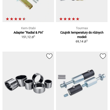
Kern-Stabi
Tourmax
Adapter "Radial & Pin"
Czujnik temperatury do różnych
1
151,12 zł
modeli
1
69,14 zł