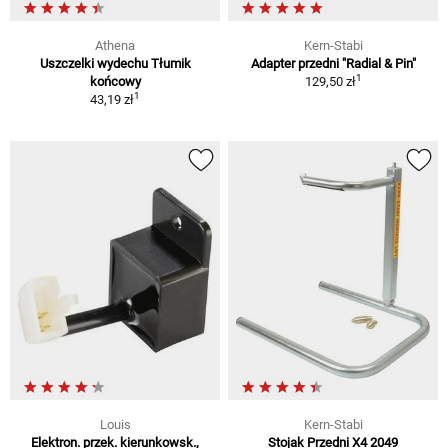
Athena
Kern-Stabi
Uszczelki wydechu Tłumik
Adapter przedni "Radial & Pin"
1
końcowy
129,50 zł
1
43,19 zł
Louis
Kern-Stabi
Elektron. przek. kierunkowsk.,
Stojak Przedni X4 2049