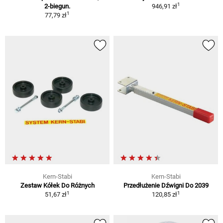
1
2-biegun.
946,91 zł
1
77,79 zł
Kern-Stabi
Kern-Stabi
Zestaw Kółek Do Różnych
Przedłużenie Dźwigni Do 2039
1
1
51,67 zł
120,85 zł