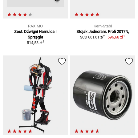
RAXIMO
Kern-Stabi
Zest. Dźwigni Hamulca I
Stojak Jednoram. Profi 2017N,
1
2
Sprzęgła
596,68 zł
SCD 601,01 zł
1
514,53 zł