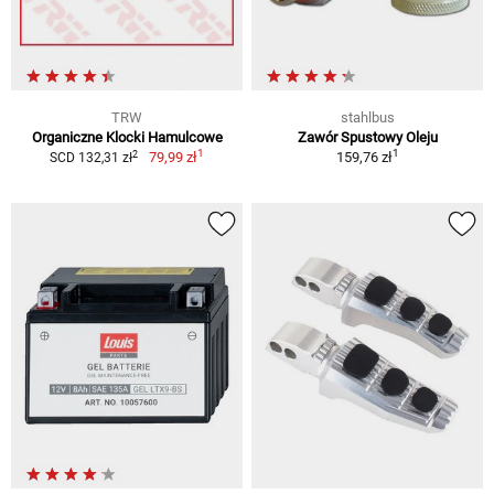
TRW
stahlbus
Organiczne Klocki Hamulcowe
Zawór Spustowy Oleju
1
1
2
79,99 zł
159,76 zł
SCD 132,31 zł