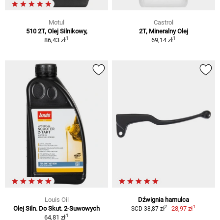
Motul
Castrol
510 2T, Olej Silnikowy,
2T, Mineralny Olej
1
1
86,43 zł
69,14 zł
Louis Oil
Dźwignia hamulca
1
2
Olej Siln. Do Skut. 2-Suwowych
28,97 zł
SCD 38,87 zł
1
64,81 zł