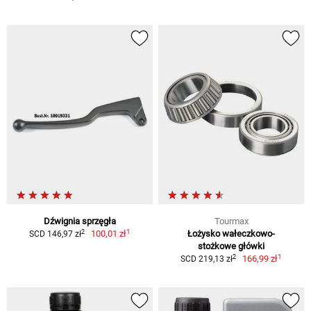
Dźwignia sprzęgła
Tourmax
1
2
100,01 zł
Łożysko wałeczkowo-
SCD 146,97 zł
stożkowe główki
1
2
166,99 zł
SCD 219,13 zł