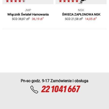
JMP
NGK
Włącznik Świateł Hamowania
ŚWIECA ZAPŁONOWA NGK
1
1
2
2
36,19 zł
14,05 zł
SCD 38,87 zł
SCD 21,58 zł
Pn-so godz. 9-17 Zamówienie i obsługa
22 1041 667