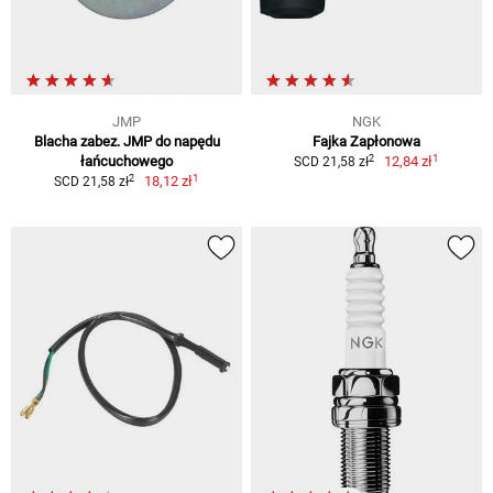
JMP
NGK
Blacha zabez. JMP do napędu
Fajka Zapłonowa
1
2
łańcuchowego
12,84 zł
SCD 21,58 zł
1
2
18,12 zł
SCD 21,58 zł