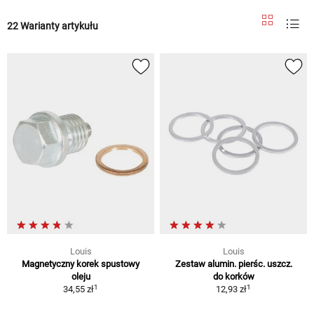
22 Warianty artykułu
Louis
Louis
Magnetyczny korek spustowy
Zestaw alumin. pierśc. uszcz.
oleju
do korków
1
1
34,55 zł
12,93 zł