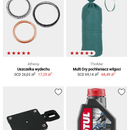
Athena
ThoMar
Uszczelka wydechu
Multi Dry pochłaniacz wilgoci
1
1
2
2
17,25 zł
68,49 zł
SCD 26,03 zł
SCD 69,14 zł