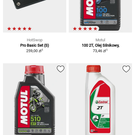
HotSwop
Motul
Pro Basic Set (S)
100 2T, Olej Silnikowy,
1
1
259,00 zł
73,46 zł