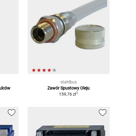
stahlbus
ulców
Zawór Spustowy Oleju
1
159,76 zł