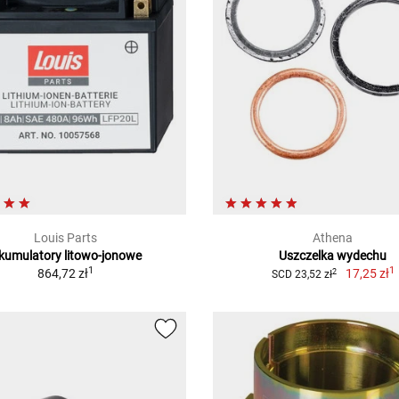
Louis Parts
Athena
kumulatory litowo-jonowe
Uszczelka wydechu
1
1
864,72 zł
17,25 zł
2
SCD 23,52 zł