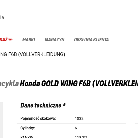
ia
DAŻ %
MARKI
MAGAZYN
OBSŁUGA KLIENTA
NG F6B (VOLLVERKLEIDUNG)
tocykla
Honda
GOLD WING F6B (VOLLVERKLEI
Dane techniczne *
Pojemność skokowa:
1832
Cylindry:
6
KM/KW:
118/87