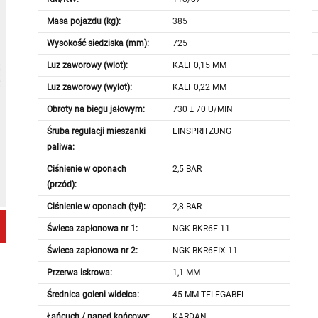
Masa pojazdu (kg):
385
Wysokość siedziska (mm):
725
Luz zaworowy (wlot):
KALT 0,15 MM
Luz zaworowy (wylot):
KALT 0,22 MM
Obroty na biegu jałowym:
730 ± 70 U/MIN
Śruba regulacji mieszanki
EINSPRITZUNG
paliwa:
Ciśnienie w oponach
2,5 BAR
(przód):
Ciśnienie w oponach (tył):
2,8 BAR
Świeca zapłonowa nr 1:
NGK BKR6E-11
Świeca zapłonowa nr 2:
NGK BKR6EIX-11
Przerwa iskrowa:
1,1 MM
Średnica goleni widelca:
45 MM TELEGABEL
Łańcuch / napęd końcowy:
KARDAN