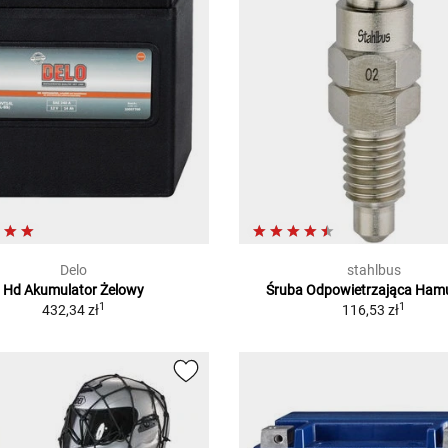
Delo
stahlbus
Hd Akumulator Żelowy
Śruba Odpowietrzająca Ham
1
1
432,34 zł
116,53 zł