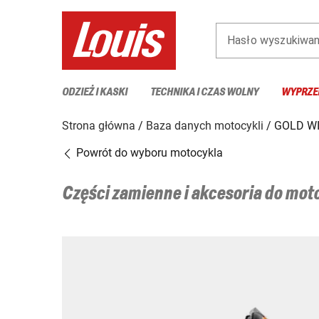
Hasło wyszukiwan
ODZIEŻ I KASKI
TECHNIKA I CZAS WOLNY
WYPRZE
Strona główna
Baza danych motocykli
GOLD WI
Powrót do wyboru motocykla
Części zamienne i akcesoria do mo