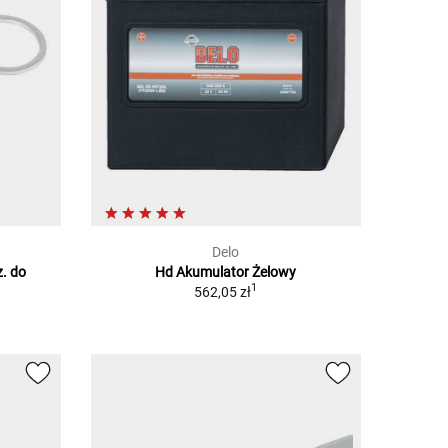
Delo
z. do
Hd Akumulator Żelowy
1
562,05 zł