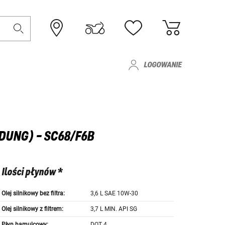
LOGOWANIE
DUNG) - SC68/F6B
Ilości płynów *
Olej silnikowy bez filtra:
3,6 L SAE 10W-30
Olej silnikowy z filtrem:
3,7 L MIN. API SG
Płyn hamulcowy:
DOT 4