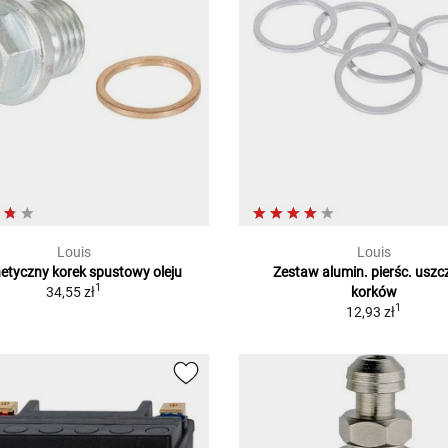
Louis
Louis
tyczny korek spustowy oleju
Zestaw alumin. pierśc. uszc
1
34,55 zł
korków
1
12,93 zł