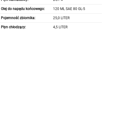
Olej do napędu końcowego:
120 ML SAE 80 GL-5
Pojemność zbiornika:
25,0 LITER
Płyn chłodzący:
4,5 LITER