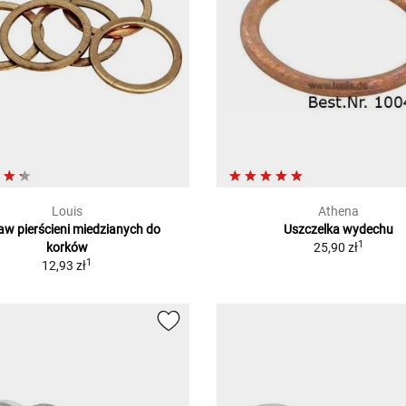
Louis
Athena
aw pierścieni miedzianych do
Uszczelka wydechu
1
korków
25,90 zł
1
12,93 zł