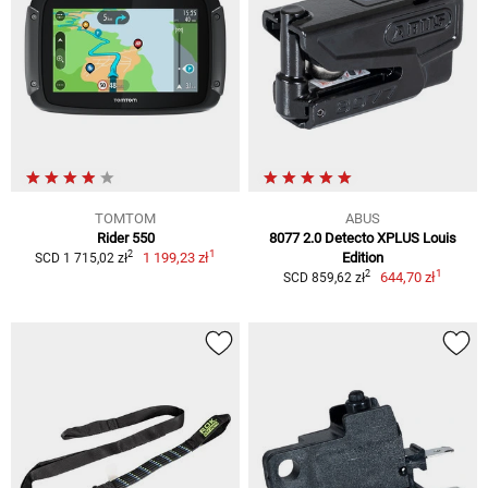
TOMTOM
ABUS
Rider 550
8077 2.0 Detecto XPLUS Louis
1
2
1 199,23 zł
Edition
SCD 1 715,02 zł
1
2
644,70 zł
SCD 859,62 zł