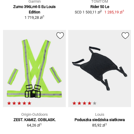
Garmin
TOMTOM
Zumo 396Lmt-S Eu Louis
Rider 50 Le
1
2
Edition
1 285,19 zł
SCD 1 500,11 zł
1
1 719,28 zł
Origin-Outdoors
Louis
ZEST. KAMIZ. ODBLASK.
Poduszka siedziska siatkowa
1
1
64,26 zł
85,92 zł