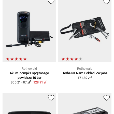
Rothewald
Rothewald
Akum. pompka sprężonego
Torba Na Narz. Pokład. Zwijana
1
powietrza 10 bar
171,89 zł
1
2
128,91 zł
SCD 214,87 zł