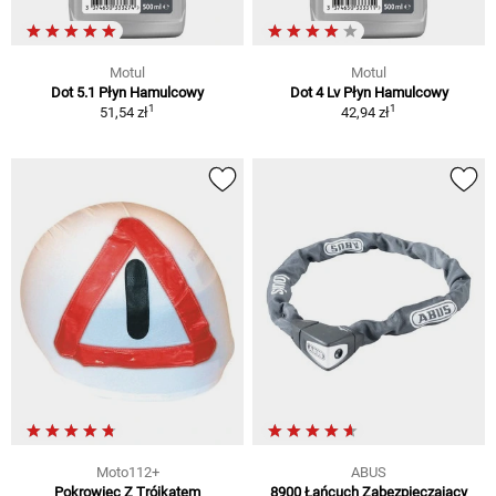
Motul
Motul
Dot 5.1 Płyn Hamulcowy
Dot 4 Lv Płyn Hamulcowy
1
1
51,54 zł
42,94 zł
Moto112+
ABUS
Pokrowiec Z Trójkątem
8900 Łańcuch Zabezpieczający