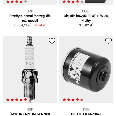
JMP
Motul
Przełącz. hamul./sprzęg. dla
Olej silnikowy5100 4T 10W-30,
róż. modeli
4 Litry
1
1
2
48,74 zł
343,82 zł
SCD 64,43 zł
NGK
K&N
ŚWIECA ZAPŁONOWA NGK
OIL FILTER KN-204-1