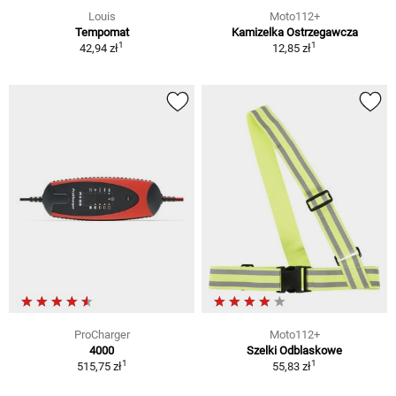
Louis
Moto112+
Tempomat
Kamizelka Ostrzegawcza
1
1
42,94 zł
12,85 zł
ProCharger
Moto112+
4000
Szelki Odblaskowe
1
1
515,75 zł
55,83 zł