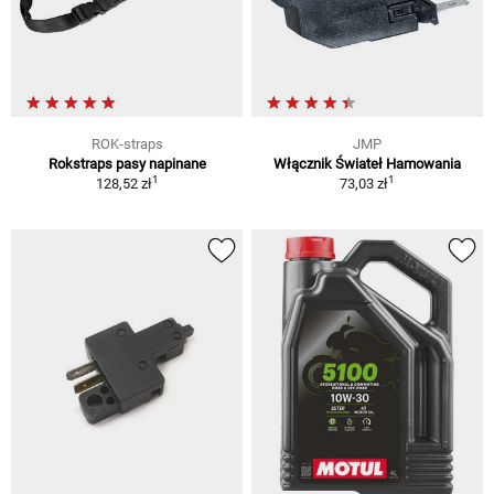
ROK-straps
JMP
Rokstraps pasy napinane
Włącznik Świateł Hamowania
1
1
128,52 zł
73,03 zł