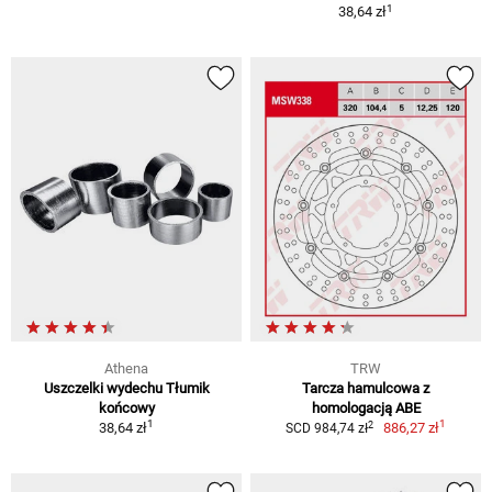
1
38,64 zł
Athena
TRW
Uszczelki wydechu Tłumik
Tarcza hamulcowa z
końcowy
homologacją ABE
1
1
2
38,64 zł
886,27 zł
SCD 984,74 zł