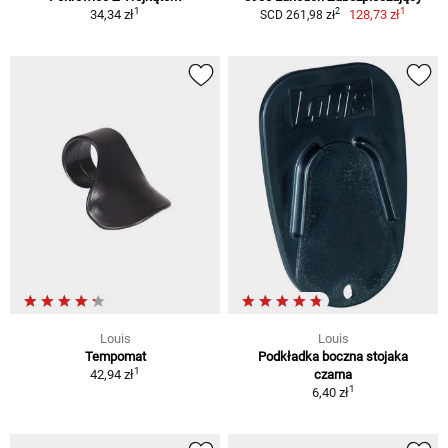
1
1
2
34,34 zł
128,73 zł
SCD 261,98 zł
Louis
Louis
Tempomat
Podkładka boczna stojaka
1
42,94 zł
czarna
1
6,40 zł