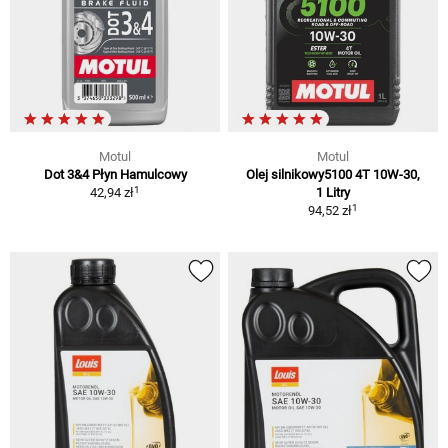
Motul
Motul
Dot 3&4 Płyn Hamulcowy
Olej silnikowy5100 4T 10W-30,
1
42,94 zł
1 Litry
1
94,52 zł