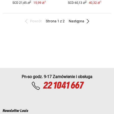
1
1
2
2
15,99 zł
40,32 zł
SCD 21,45 zł
SCD 60,13 zł
Powrót
Strona 1 z 2
Następna
Pn-so godz. 9-17 Zamówienie i obsługa
22 1041 667
Newsletter Louis