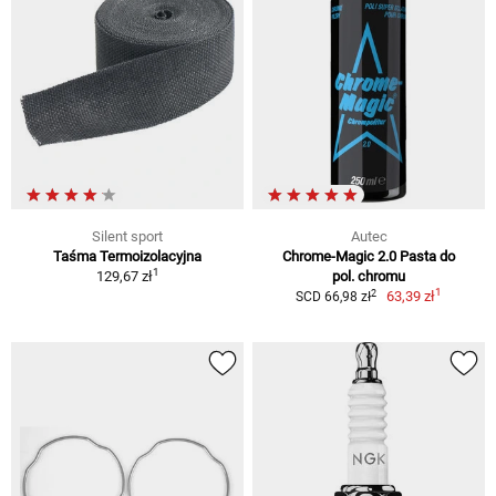
Silent sport
Autec
Taśma Termoizolacyjna
Chrome-Magic 2.0 Pasta do
1
129,67 zł
pol. chromu
1
2
63,39 zł
SCD 66,98 zł