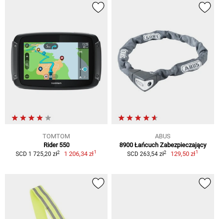
TOMTOM
ABUS
Rider 550
8900 Łańcuch Zabezpieczający
1
1
2
2
1 206,34 zł
129,50 zł
SCD 1 725,20 zł
SCD 263,54 zł