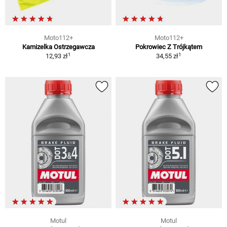
Moto112+
Moto112+
Kamizelka Ostrzegawcza
Pokrowiec Z Trójkątem
1
1
12,93 zł
34,55 zł
Motul
Motul