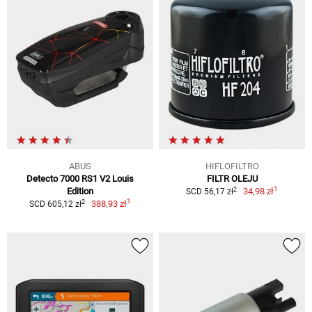
ABUS
HIFLOFILTRO
Detecto 7000 RS1 V2 Louis
FILTR OLEJU
1
2
Edition
34,98 zł
SCD 56,17 zł
1
2
388,93 zł
SCD 605,12 zł