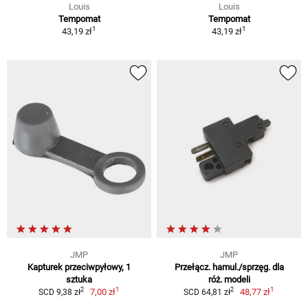
Louis
Louis
Tempomat
Tempomat
1
1
43,19 zł
43,19 zł
JMP
JMP
Kapturek przeciwpyłowy, 1
Przełącz. hamul./sprzęg. dla
sztuka
róż. modeli
1
1
2
2
7,00 zł
48,77 zł
SCD 9,38 zł
SCD 64,81 zł