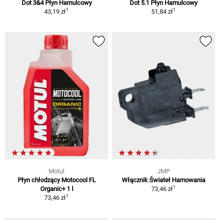
Dot 3&4 Płyn Hamulcowy
Dot 5.1 Płyn Hamulcowy
1
1
43,19 zł
51,84 zł
Motul
JMP
Płyn chłodzący Motocool FL
Włącznik Świateł Hamowania
1
Organic+ 1 l
73,46 zł
1
73,46 zł