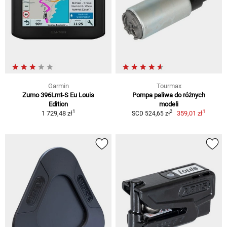
Garmin
Tourmax
Zumo 396Lmt-S Eu Louis
Pompa paliwa do różnych
Edition
modeli
1
1
2
1 729,48 zł
359,01 zł
SCD 524,65 zł