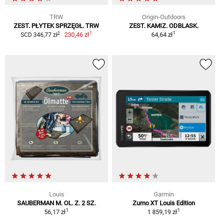
TRW
Origin-Outdoors
ZEST. PŁYTEK SPRZĘGŁ. TRW
ZEST. KAMIZ. ODBLASK.
1
1
2
230,46 zł
64,64 zł
SCD 346,77 zł
Louis
Garmin
SAUBERMAN M. OL. Z. 2 SZ.
Zumo XT Louis Edition
1
1
56,17 zł
1 859,19 zł