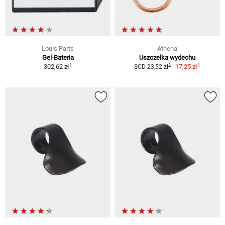
Louis Parts
Athena
Gel-Bateria
Uszczelka wydechu
1
1
2
302,62 zł
17,25 zł
SCD 23,52 zł