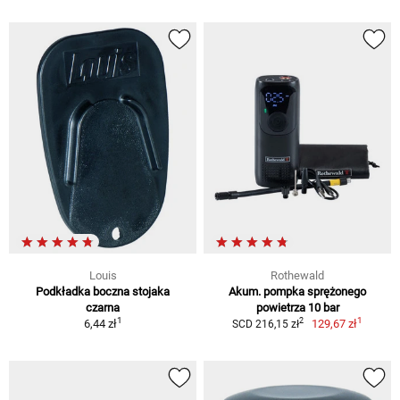
Louis
Rothewald
Podkładka boczna stojaka
Akum. pompka sprężonego
czarna
powietrza 10 bar
1
1
2
6,44 zł
129,67 zł
SCD 216,15 zł