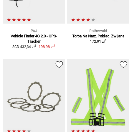
PAJ
Rothewald
Vehicle Finder 4G 2.0 - GPS-
Torba Na Narz. Pokład. Zwijana
1
Tracker
172,91 zł
1
2
198,98 zł
SCD 432,34 zł