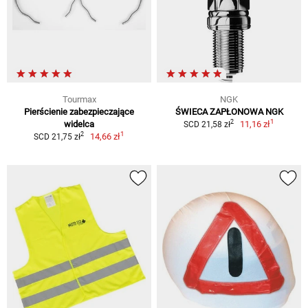
Tourmax
NGK
Pierścienie zabezpieczające
ŚWIECA ZAPŁONOWA NGK
1
2
widelca
11,16 zł
SCD 21,58 zł
1
2
14,66 zł
SCD 21,75 zł