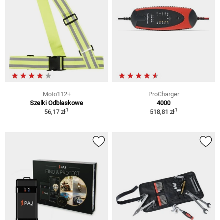
Moto112+
ProCharger
Szelki Odblaskowe
4000
1
1
56,17 zł
518,81 zł