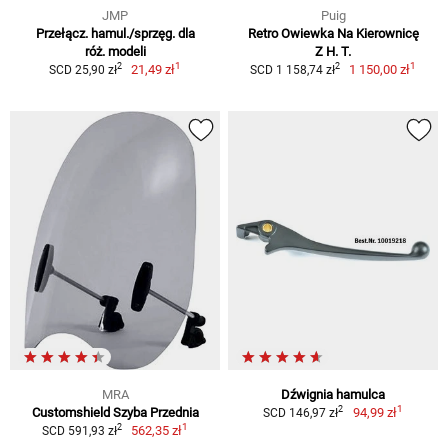
JMP
Puig
Przełącz. hamul./sprzęg. dla
Retro Owiewka Na Kierownicę
róż. modeli
Z H. T.
1
1
2
2
21,49 zł
1 150,00 zł
SCD 25,90 zł
SCD 1 158,74 zł
MRA
Dźwignia hamulca
1
2
Customshield Szyba Przednia
94,99 zł
SCD 146,97 zł
1
2
562,35 zł
SCD 591,93 zł