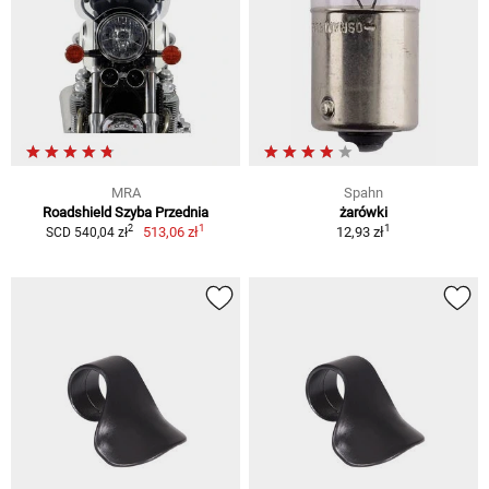
MRA
Spahn
Roadshield Szyba Przednia
żarówki
1
1
2
513,06 zł
12,93 zł
SCD 540,04 zł