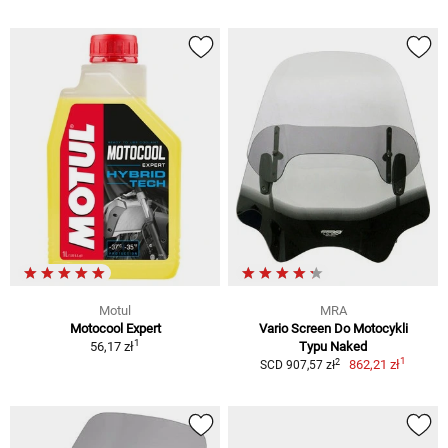
Motul
MRA
Motocool Expert
Vario Screen Do Motocykli
1
56,17 zł
Typu Naked
1
2
862,21 zł
SCD 907,57 zł