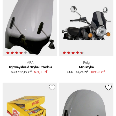
MRA
Puig
Highwayshield Szyba Przednia
Miniszyba
1
1
2
2
591,11 zł
159,98 zł
SCD 622,19 zł
SCD 164,26 zł