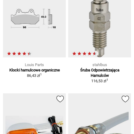
Louis Parts
stahlbus
Klocki hamulcowe organiczne
Śruba Odpowietrzająca
1
86,43 zł
Hamulców
1
116,53 zł