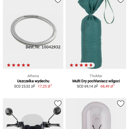
Athena
ThoMar
Uszczelka wydechu
Multi Dry pochłaniacz wilgoci
1
1
2
2
17,25 zł
68,49 zł
SCD 23,52 zł
SCD 69,14 zł