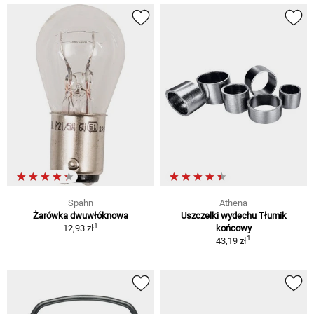
Spahn
Athena
Żarówka dwuwłóknowa
Uszczelki wydechu Tłumik
1
12,93 zł
końcowy
1
43,19 zł