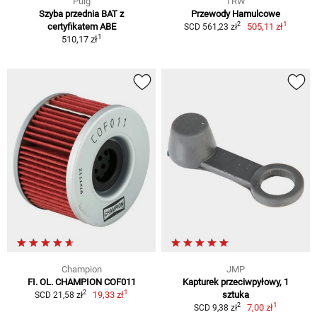
Puig
TRW
Szyba przednia BAT z
Przewody Hamulcowe
1
2
certyfikatem ABE
505,11 zł
SCD 561,23 zł
1
510,17 zł
Champion
JMP
FI. OL. CHAMPION COF011
Kapturek przeciwpyłowy, 1
1
2
19,33 zł
sztuka
SCD 21,58 zł
1
2
7,00 zł
SCD 9,38 zł