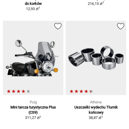
1
do korków
216,15 zł
1
12,93 zł
Puig
Athena
Mini tarcza turystyczna Plus
Uszczelki wydechu Tłumik
(CS9)
końcowy
1
1
311,27 zł
38,87 zł