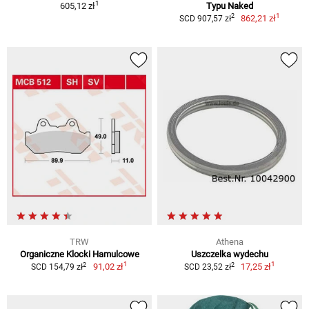
1
605,12 zł
Typu Naked
1
2
862,21 zł
SCD 907,57 zł
TRW
Athena
Organiczne Klocki Hamulcowe
Uszczelka wydechu
1
1
2
2
91,02 zł
17,25 zł
SCD 154,79 zł
SCD 23,52 zł