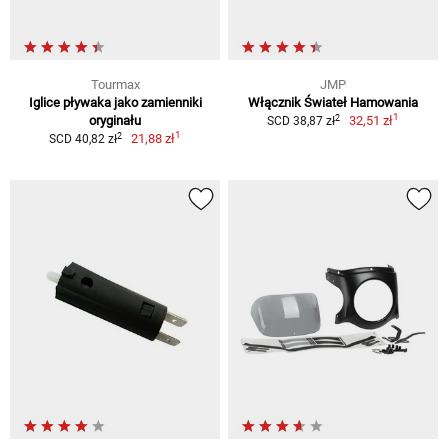
Tourmax
JMP
Iglice pływaka jako zamienniki
Włącznik Świateł Hamowania
1
2
oryginału
32,51 zł
SCD 38,87 zł
1
2
21,88 zł
SCD 40,82 zł