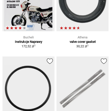
Bucheli
Athena
Instrukcje Naprawy
valve cover gasket
1
1
172,52 zł
30,22 zł