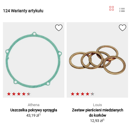
124 Warianty artykułu
Athena
Louis
Uszczelka pokrywy sprzęgła
Zestaw pierścieni miedzianych
1
43,19 zł
do korków
1
12,93 zł