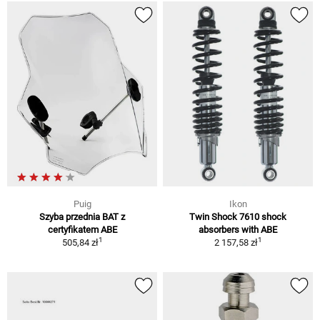
Puig
Ikon
Szyba przednia BAT z
Twin Shock 7610 shock
certyfikatem ABE
absorbers with ABE
1
1
505,84 zł
2 157,58 zł