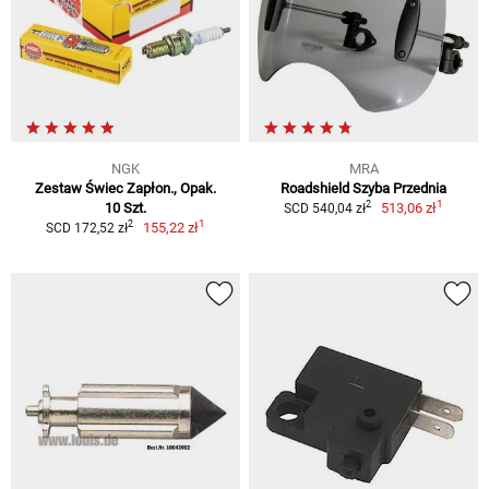
NGK
MRA
Zestaw Świec Zapłon., Opak.
Roadshield Szyba Przednia
1
2
10 Szt.
513,06 zł
SCD 540,04 zł
1
2
155,22 zł
SCD 172,52 zł