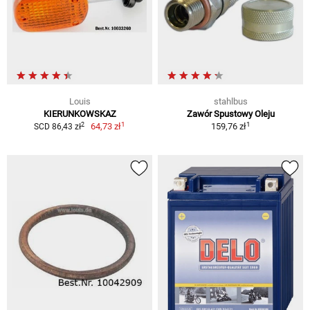
Louis
stahlbus
KIERUNKOWSKAZ
Zawór Spustowy Oleju
1
1
2
64,73 zł
159,76 zł
SCD 86,43 zł