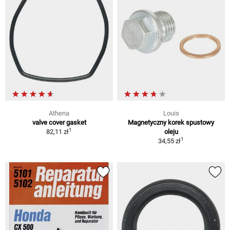
Athena
Louis
valve cover gasket
Magnetyczny korek spustowy
1
82,11 zł
oleju
1
34,55 zł