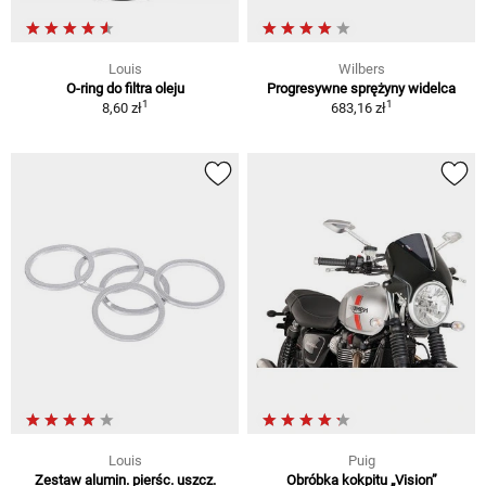
Louis
Wilbers
O-ring do filtra oleju
Progresywne sprężyny widelca
1
1
8,60 zł
683,16 zł
Louis
Puig
Zestaw alumin. pierśc. uszcz.
Obróbka kokpitu „Vision”