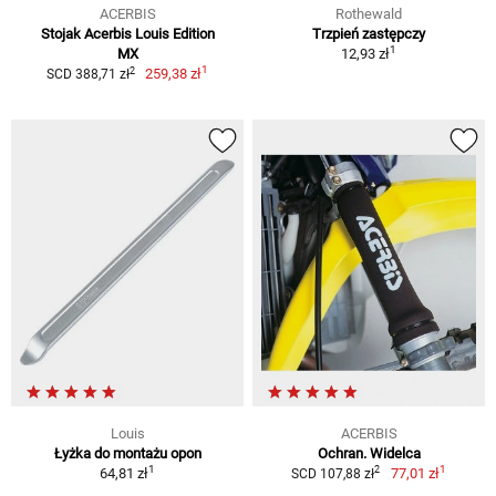
ACERBIS
Rothewald
Stojak Acerbis Louis Edition
Trzpień zastępczy
1
MX
12,93 zł
1
2
259,38 zł
SCD 388,71 zł
Louis
ACERBIS
Łyżka do montażu opon
Ochran. Widelca
1
1
2
64,81 zł
77,01 zł
SCD 107,88 zł