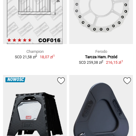
Champion
Ferodo
1
2
18,07 zł
Tarcza Ham. Przód
SCD 21,58 zł
1
2
216,15 zł
SCD 259,38 zł
NOWOŚĆ