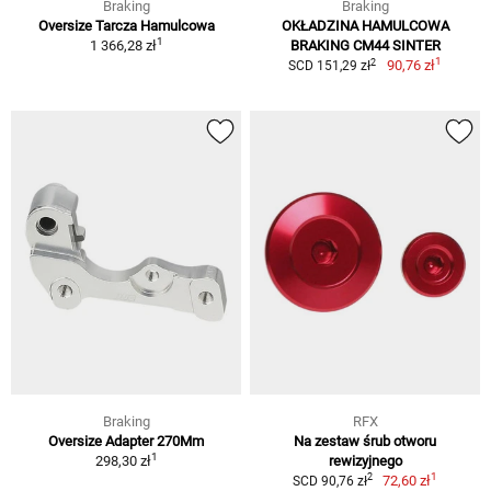
Braking
Braking
Oversize Tarcza Hamulcowa
OKŁADZINA HAMULCOWA
1
1 366,28 zł
BRAKING CM44 SINTER
1
2
90,76 zł
SCD 151,29 zł
Braking
RFX
Oversize Adapter 270Mm
Na zestaw śrub otworu
1
298,30 zł
rewizyjnego
1
2
72,60 zł
SCD 90,76 zł