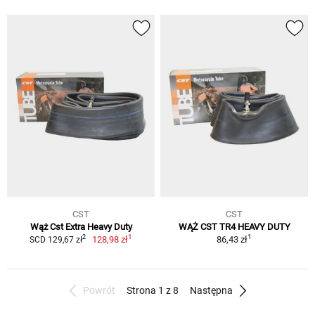
CST
CST
Wąż Cst Extra Heavy Duty
WĄŻ CST TR4 HEAVY DUTY
1
1
2
128,98 zł
86,43 zł
SCD 129,67 zł
Powrót
Strona 1 z 8
Następna