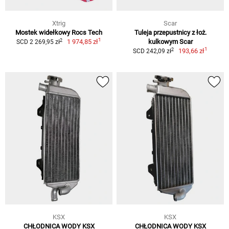
Xtrig
Scar
Mostek widełkowy Rocs Tech
Tuleja przepustnicy z łoż.
1
2
1 974,85 zł
kulkowym Scar
SCD 2 269,95 zł
1
2
193,66 zł
SCD 242,09 zł
KSX
KSX
CHŁODNICA WODY KSX
CHŁODNICA WODY KSX