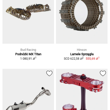
Bud Racing
Hinson
Podnóżki MX Titan
Lamele Sprzęgła
1
1
2
1 080,91 zł
555,69 zł
SCD 622,58 zł