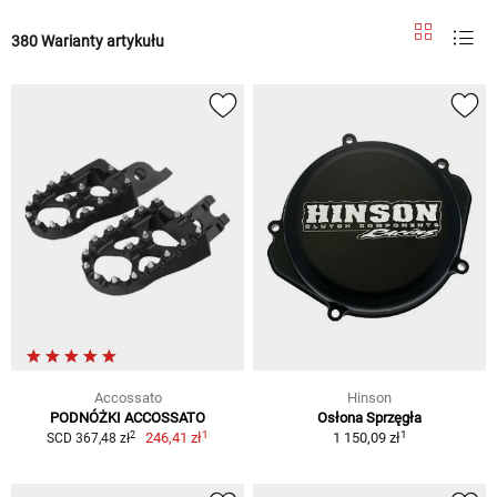
380 Warianty artykułu
Accossato
Hinson
PODNÓŻKI ACCOSSATO
Osłona Sprzęgła
1
1
2
246,41 zł
1 150,09 zł
SCD 367,48 zł