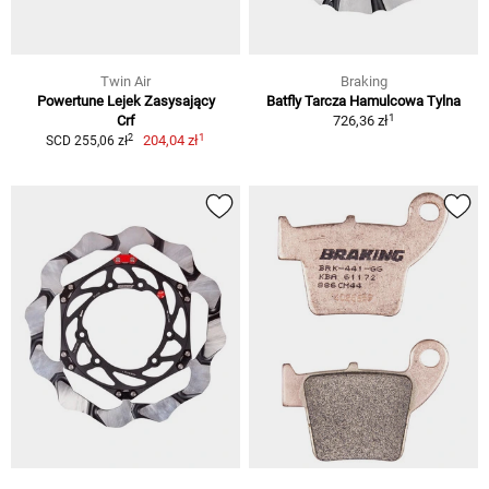
Twin Air
Braking
Powertune Lejek Zasysający
Batfly Tarcza Hamulcowa Tylna
1
Crf
726,36 zł
1
2
204,04 zł
SCD 255,06 zł