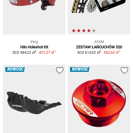
Xtrig
AFAM
Hilo Holeshot Kit
ZESTAW ŁAŃCUCHÓW 520
1
1
2
2
421,27 zł
552,62 zł
SCD 484,22 zł
SCD 614,02 zł
NOWOŚĆ
NOWOŚĆ