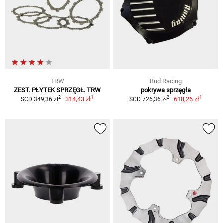
TRW
Bud Racing
ZEST. PŁYTEK SPRZĘGŁ. TRW
pokrywa sprzęgła
1
1
2
2
314,43 zł
618,26 zł
SCD 349,36 zł
SCD 726,36 zł