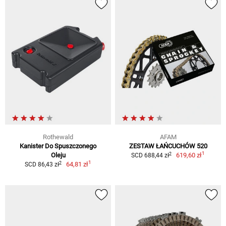
Rothewald
AFAM
Kanister Do Spuszczonego
ZESTAW ŁAŃCUCHÓW 520
1
2
Oleju
619,60 zł
SCD 688,44 zł
1
2
64,81 zł
SCD 86,43 zł