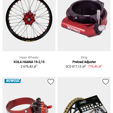
Haan Wheels
Xtrig
KOŁA HAANA 19-2,15
Preload Adjuster
1
1
2
2 676,43 zł
779,45 zł
SCD 817,15 zł
NOWOŚĆ