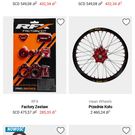
1
1
2
2
432,34 zł
432,34 zł
SCD 549,08 zł
SCD 549,08 zł
RFX
Haan Wheels
Factory Zestaw
Przednie Koło
1
1
2
285,33 zł
2 460,24 zł
SCD 475,57 zł
NOWOŚĆ