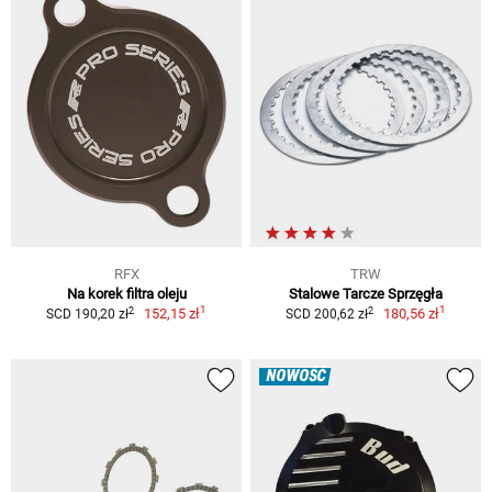
RFX
TRW
Na korek filtra oleju
Stalowe Tarcze Sprzęgła
1
1
2
2
152,15 zł
180,56 zł
SCD 190,20 zł
SCD 200,62 zł
NOWOŚĆ