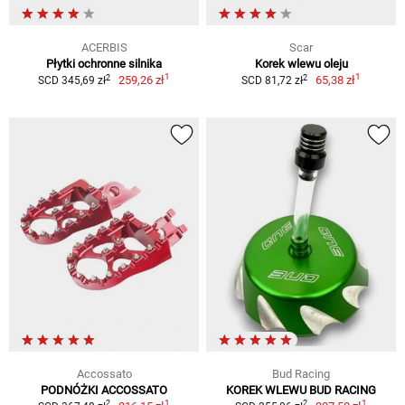
ACERBIS
Scar
Płytki ochronne silnika
Korek wlewu oleju
1
1
2
2
259,26 zł
65,38 zł
SCD 345,69 zł
SCD 81,72 zł
Accossato
Bud Racing
PODNÓŻKI ACCOSSATO
KOREK WLEWU BUD RACING
1
1
2
2