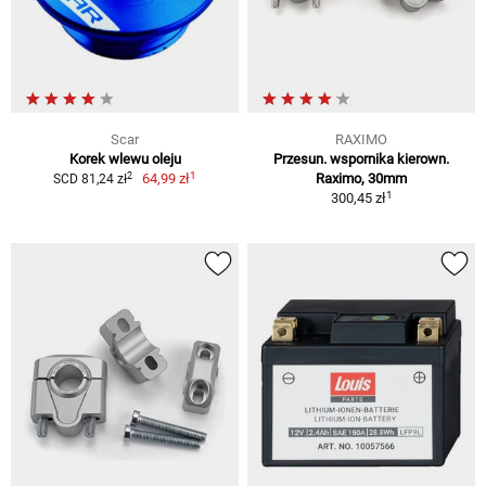
Scar
RAXIMO
Korek wlewu oleju
Przesun. wspornika kierown.
1
2
64,99 zł
Raximo, 30mm
SCD 81,24 zł
1
300,45 zł