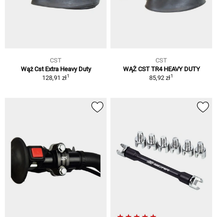
CST
CST
Wąż Cst Extra Heavy Duty
WĄŻ CST TR4 HEAVY DUTY
1
1
128,91 zł
85,92 zł