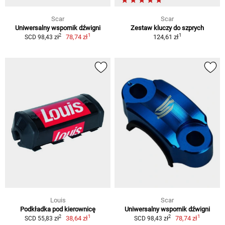
Scar
Scar
Uniwersalny wspornik dźwigni
Zestaw kluczy do szprych
1
1
2
78,74 zł
124,61 zł
SCD 98,43 zł
Louis
Scar
Podkładka pod kierownicę
Uniwersalny wspornik dźwigni
1
1
2
2
38,64 zł
78,74 zł
SCD 55,83 zł
SCD 98,43 zł