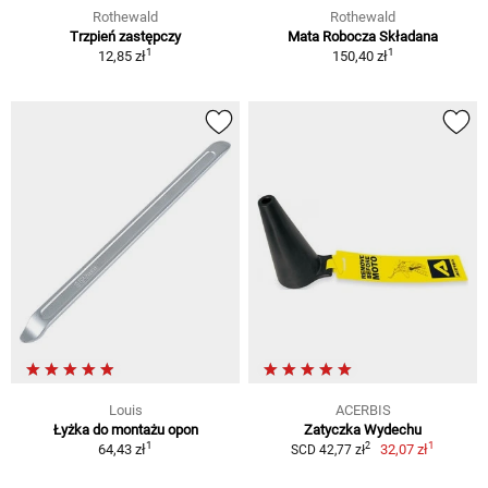
Rothewald
Rothewald
Trzpień zastępczy
Mata Robocza Składana
1
1
12,85 zł
150,40 zł
Louis
ACERBIS
Łyżka do montażu opon
Zatyczka Wydechu
1
1
2
64,43 zł
32,07 zł
SCD 42,77 zł