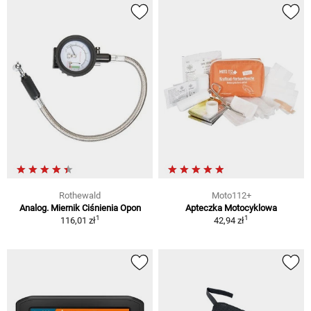
Rothewald
Moto112+
Analog. Miernik Ciśnienia Opon
Apteczka Motocyklowa
1
1
116,01 zł
42,94 zł