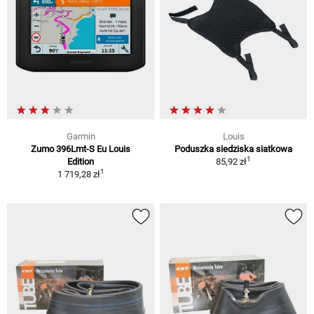
Garmin
Louis
Zumo 396Lmt-S Eu Louis
Poduszka siedziska siatkowa
1
Edition
85,92 zł
1
1 719,28 zł