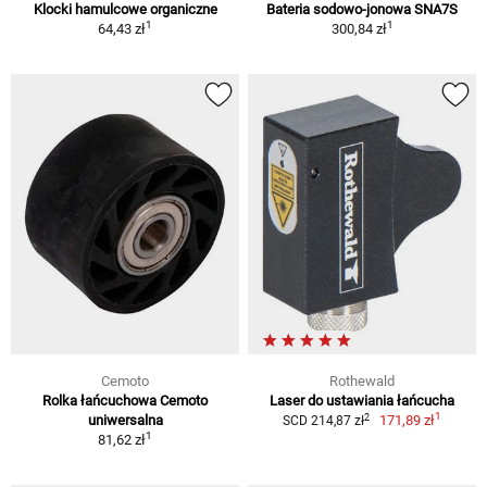
Klocki hamulcowe organiczne
Bateria sodowo-jonowa SNA7S
1
1
64,43 zł
300,84 zł
Cemoto
Rothewald
Rolka łańcuchowa Cemoto
Laser do ustawiania łańcucha
1
2
uniwersalna
171,89 zł
SCD 214,87 zł
1
81,62 zł