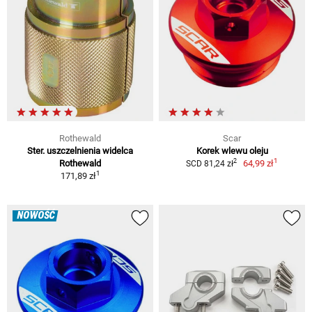
Rothewald
Scar
Ster. uszczelnienia widelca
Korek wlewu oleju
1
2
Rothewald
64,99 zł
SCD 81,24 zł
1
171,89 zł
NOWOŚĆ