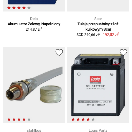
Delo
Scar
Akumulator Żelowy, Napełniony
Tuleja przepustnicy z łoż.
1
214,87 zł
kulkowym Scar
1
2
192,52 zł
SCD 240,66 zł
stahlbus
Louis Parts