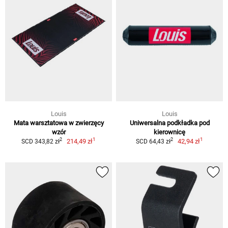
Louis
Louis
Mata warsztatowa w zwierzęcy
Uniwersalna podkładka pod
wzór
kierownicę
1
1
2
2
214,49 zł
42,94 zł
SCD 343,82 zł
SCD 64,43 zł