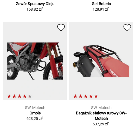
Zawór Spustowy Oleju
Gel-Bateria
1
1
158,82 zł
128,91 zł
SW-Motech
SW-Motech
Gmole
Bagażnik stalowy rurowy SW-
1
623,25 zł
Motech
1
537,29 zł