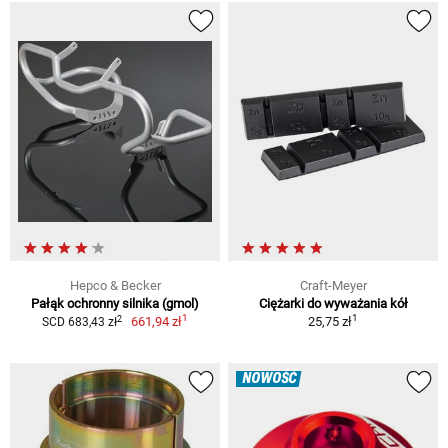
Hepco & Becker
Craft-Meyer
Pałąk ochronny silnika (gmol)
Ciężarki do wyważania kół
1
1
2
661,94 zł
25,75 zł
SCD 683,43 zł
NOWOŚĆ