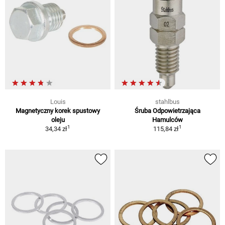
Louis
stahlbus
Magnetyczny korek spustowy
Śruba Odpowietrzająca
oleju
Hamulców
1
1
34,34 zł
115,84 zł