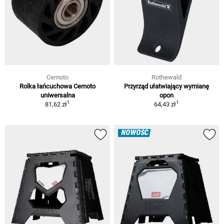
Cemoto
Rothewald
Rolka łańcuchowa Cemoto
Przyrząd ułatwiający wymianę
uniwersalna
opon
1
1
81,62 zł
64,43 zł
NOWOŚĆ