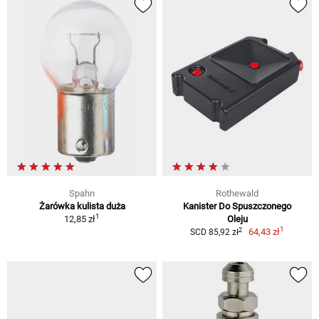
Spahn
Rothewald
Żarówka kulista duża
Kanister Do Spuszczonego
1
12,85 zł
Oleju
1
2
64,43 zł
SCD 85,92 zł