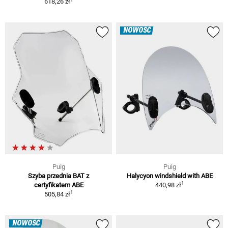
618,26 zł
NOWOŚĆ
Puig
Puig
Szyba przednia BAT z
Halycyon windshield with ABE
1
certyfikatem ABE
440,98 zł
1
505,84 zł
NOWOŚĆ