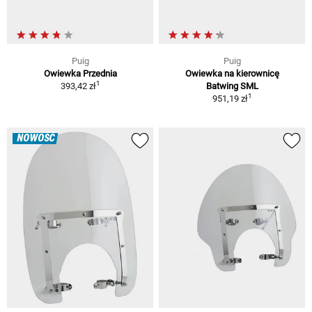
Puig
Puig
Owiewka Przednia
Owiewka na kierownicę
1
393,42 zł
Batwing SML
1
951,19 zł
NOWOŚĆ