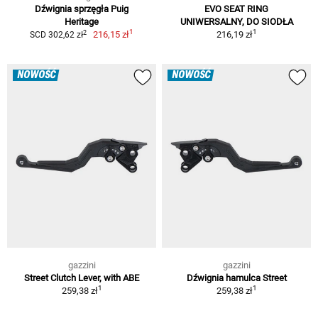
Dźwignia sprzęgła Puig
EVO SEAT RING
Heritage
UNIWERSALNY, DO SIODŁA
1
1
2
216,15 zł
216,19 zł
SCD 302,62 zł
NOWOŚĆ
NOWOŚĆ
gazzini
gazzini
Street Clutch Lever, with ABE
Dźwignia hamulca Street
1
1
259,38 zł
259,38 zł