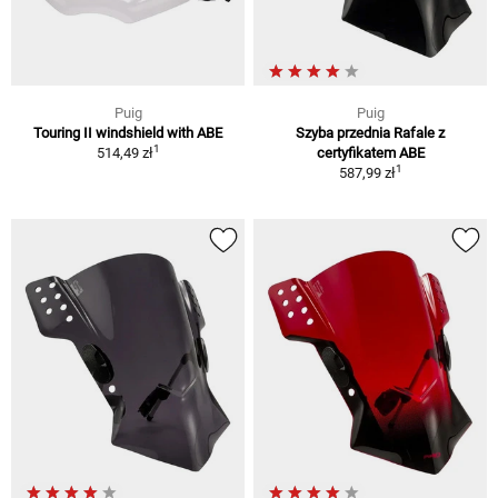
Puig
Puig
Touring II windshield with ABE
Szyba przednia Rafale z
1
514,49 zł
certyfikatem ABE
1
587,99 zł