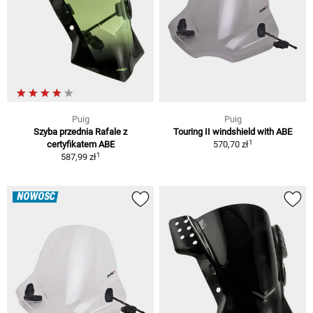
Puig
Puig
Szyba przednia Rafale z
Touring II windshield with ABE
1
certyfikatem ABE
570,70 zł
1
587,99 zł
NOWOŚĆ