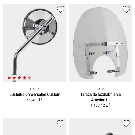
Louis
Puig
Lusterko uniwersalne Custom
Tarcza do rozdrabniania
1
99,40 zł
America III
1
1 137,12 zł