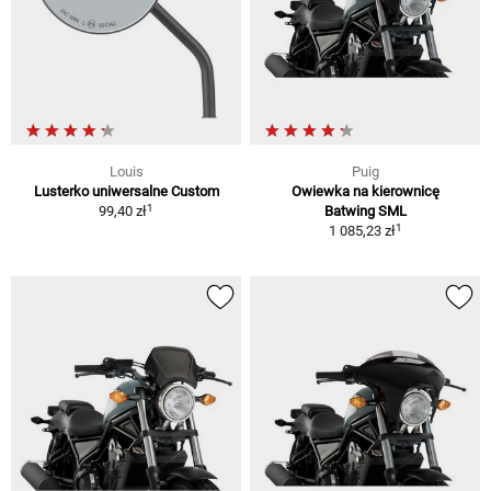
Louis
Puig
Lusterko uniwersalne Custom
Owiewka na kierownicę
1
99,40 zł
Batwing SML
1
1 085,23 zł