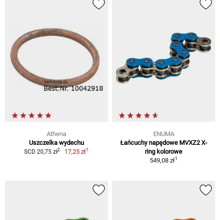
Athena
ENUMA
Uszczelka wydechu
Łańcuchy napędowe MVXZ2 X-
1
2
17,25 zł
ring kolorowe
SCD 20,75 zł
1
549,08 zł