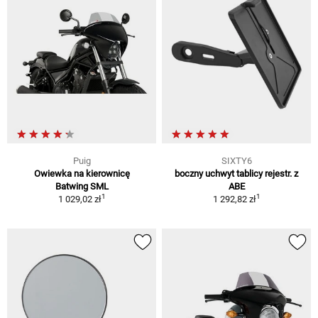
Puig
SIXTY6
Owiewka na kierownicę
boczny uchwyt tablicy rejestr. z
Batwing SML
ABE
1
1
1 029,02 zł
1 292,82 zł