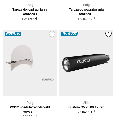
Puig
Puig
Tarcza do rozdrabniania
Tarcza do rozdrabniania
America I
America II
1
1
1 041,99 zł
1 046,32 zł
NOWOŚĆ
NOWOŚĆ
Puig
Miller
WS12 Roadster Windshield
Custom CMX 500 17–20
1
with ABE
2 204,92 zł
1