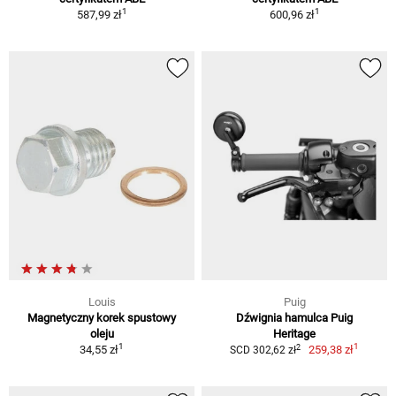
1
1
587,99 zł
600,96 zł
Louis
Puig
Magnetyczny korek spustowy
Dźwignia hamulca Puig
oleju
Heritage
1
1
2
34,55 zł
259,38 zł
SCD 302,62 zł