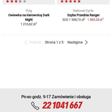
Puig
National-Cycle
Owiewka na kierownicę Dark
Szyba Przednia Ranger
1
2
Night
1 889,28 zł
SCD 1 988,73 zł
1
1 210,62 zł
Powrót
Strona 1 z 5
Następna
Pn-so godz. 9-17 Zamówienie i obsługa
22 1041 667