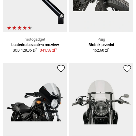
motogadget
Puig
Lusterko bez szkła mo.view
Błotnik przedni
1
1
2
341,58 zł
462,60 zł
SCD 428,06 zł