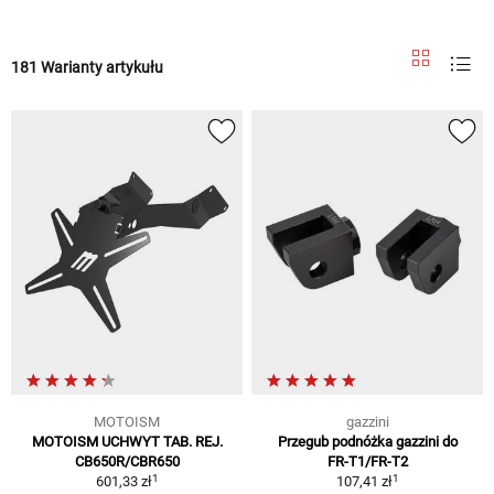
181 Warianty artykułu
MOTOISM
gazzini
MOTOISM UCHWYT TAB. REJ.
Przegub podnóżka gazzini do
CB650R/CBR650
FR-T1/FR-T2
1
1
601,33 zł
107,41 zł