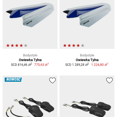
Bodystyle
Bodystyle
Owiewka Tylna
Owiewka Tylna
1
1
2
2
775,63 zł
1 224,80 zł
SCD 816,46 zł
SCD 1 289,28 zł
NOWOŚĆ