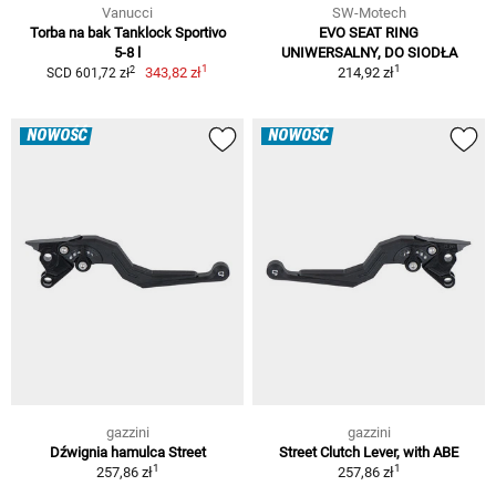
Vanucci
SW-Motech
Torba na bak Tanklock Sportivo
EVO SEAT RING
5-8 l
UNIWERSALNY, DO SIODŁA
1
1
2
343,82 zł
214,92 zł
SCD 601,72 zł
NOWOŚĆ
NOWOŚĆ
gazzini
gazzini
Dźwignia hamulca Street
Street Clutch Lever, with ABE
1
1
257,86 zł
257,86 zł