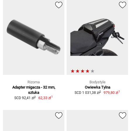
Rizoma
Bodystyle
Adapter migacza - 32 mm,
Owiewka Tylna
1
2
sztuka
979,80 zł
SCD 1 031,38 zł
1
2
62,33 zł
SCD 92,41 zł