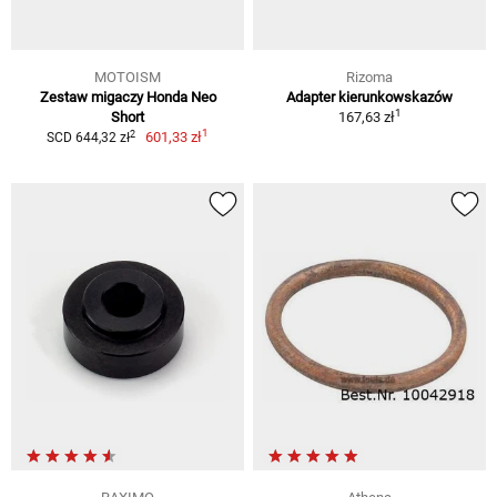
MOTOISM
Rizoma
Zestaw migaczy Honda Neo
Adapter kierunkowskazów
1
Short
167,63 zł
1
2
601,33 zł
SCD 644,32 zł