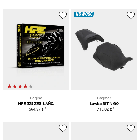
NOWOŚĆ
Regina
Bagster
HPE 525 ZES. ŁAŃC.
Ławka SIT'N GO
1
1
1 564,37 zł
1 715,02 zł