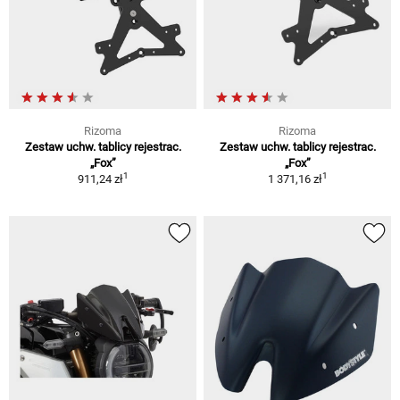
Rizoma
Rizoma
Zestaw uchw. tablicy rejestrac.
Zestaw uchw. tablicy rejestrac.
„Fox”
„Fox”
1
1
911,24 zł
1 371,16 zł