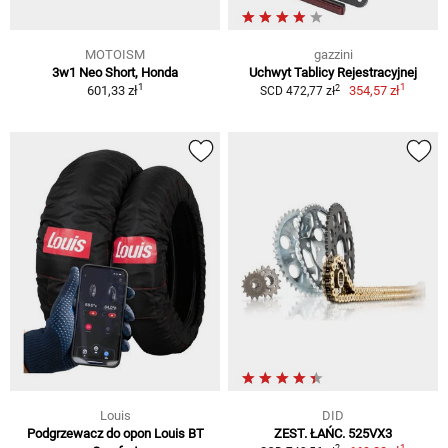
MOTOISM
gazzini
3w1 Neo Short, Honda
Uchwyt Tablicy Rejestracyjnej
1
1
2
601,33 zł
354,57 zł
SCD 472,77 zł
Louis
DID
Podgrzewacz do opon Louis BT
ZEST. ŁAŃC. 525VX3
1