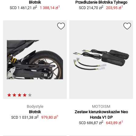
Błotnik
Przedłużenie Błotnika Tylnego
1
1
2
2
1 388,14 zł
203,95 zł
SCD 1 461,21 zł
SCD 214,70 zł
Bodystyle
MOTOISM
Błotnik
Zestaw kierunkowskazów Neo
1
2
979,80 zł
Honda V1 DP
SCD 1 031,38 zł
1
2
643,89 zł
SCD 686,87 zł