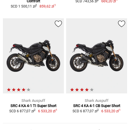
2
Comfort
669,20 zł
SCD 743,56 zł
1
2
859,62 zł
SCD 1 500,11 zł
Shark Auspuff
Shark Auspuff
SRC 4 KA 4-1 TI Super Short
SRC 4 KA 4-1 CB Super Short
1
1
2
2
6 533,20 zł
6 533,20 zł
SCD 6 877,07 zł
SCD 6 877,07 zł