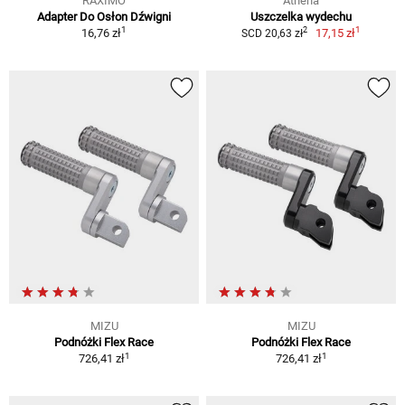
RAXIMO
Athena
Adapter Do Osłon Dźwigni
Uszczelka wydechu
1
1
2
16,76 zł
17,15 zł
SCD 20,63 zł
MIZU
MIZU
Podnóżki Flex Race
Podnóżki Flex Race
1
1
726,41 zł
726,41 zł