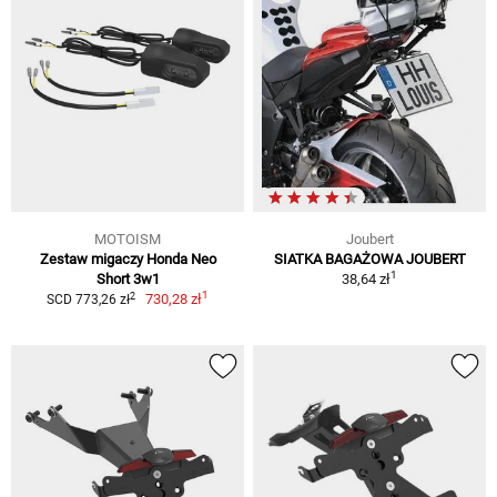
MOTOISM
Joubert
Zestaw migaczy Honda Neo
SIATKA BAGAŻOWA JOUBERT
1
Short 3w1
38,64 zł
1
2
730,28 zł
SCD 773,26 zł