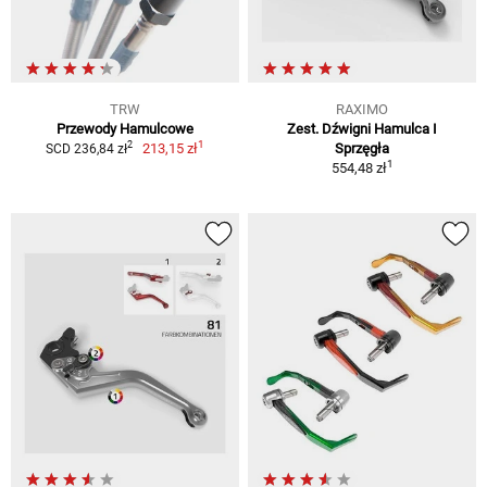
TRW
RAXIMO
Przewody Hamulcowe
Zest. Dźwigni Hamulca I
1
2
213,15 zł
Sprzęgła
SCD 236,84 zł
1
554,48 zł