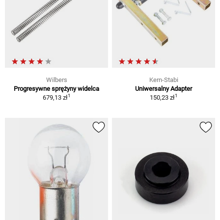
Wilbers
Kern-Stabi
Progresywne sprężyny widelca
Uniwersalny Adapter
1
1
679,13 zł
150,23 zł