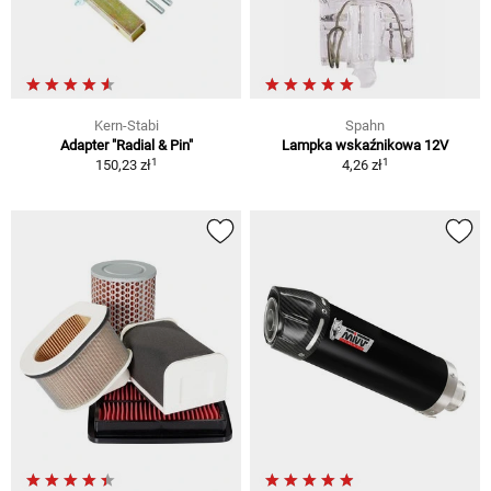
Kern-Stabi
Spahn
Adapter "Radial & Pin"
Lampka wskaźnikowa 12V
1
1
150,23 zł
4,26 zł