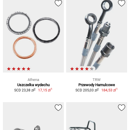
Athena
TRW
Uszczelka wydechu
Przewody Hamulcowe
1
1
2
2
17,15 zł
184,53 zł
SCD 23,38 zł
SCD 205,03 zł