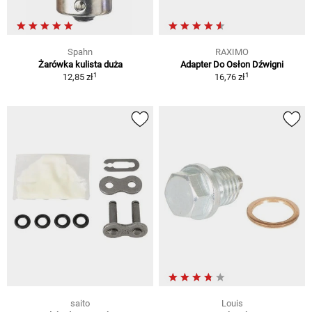
Spahn
RAXIMO
Żarówka kulista duża
Adapter Do Osłon Dźwigni
1
1
12,85 zł
16,76 zł
saito
Louis