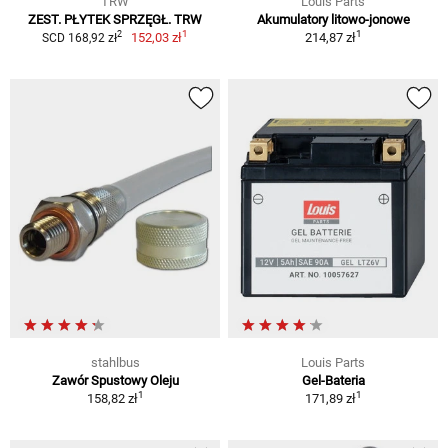
TRW
Louis Parts
ZEST. PŁYTEK SPRZĘGŁ. TRW
Akumulatory litowo-jonowe
1
1
2
152,03 zł
214,87 zł
SCD 168,92 zł
stahlbus
Louis Parts
Zawór Spustowy Oleju
Gel-Bateria
1
1
158,82 zł
171,89 zł