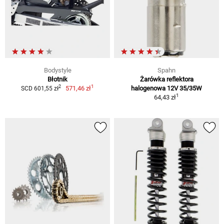
Bodystyle
Spahn
Błotnik
Żarówka reflektora
1
2
571,46 zł
halogenowa 12V 35/35W
SCD 601,55 zł
1
64,43 zł