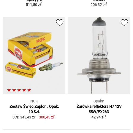
1
1
511,50 zł
206,32 zł
NGK
Spahn
Zestaw Świec Zapłon., Opak.
Żarówka reflektora H7 12V
10 Szt.
55W/PX26D
1
1
2
300,45 zł
42,94 zł
SCD 343,43 zł