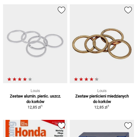
Louis
Louis
Zestaw alumin. pierśc. uszcz.
Zestaw pierścieni miedzianych
do korków
do korków
1
1
12,85 zł
12,85 zł