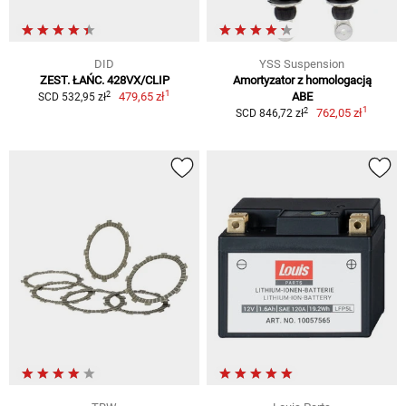
DID
YSS Suspension
ZEST. ŁAŃC. 428VX/CLIP
Amortyzator z homologacją
1
2
479,65 zł
ABE
SCD 532,95 zł
1
2
762,05 zł
SCD 846,72 zł