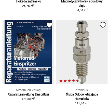
Blokada zatrzasku
Magnetyczny korek spustowy
1
25,75 zł
oleju
1
34,34 zł
Motorbuch Verlag
stahlbus
Reparaturanleitung Einspritzer
Śruba Odpowietrzająca
1
171,50 zł
Hamulców
1
115,84 zł