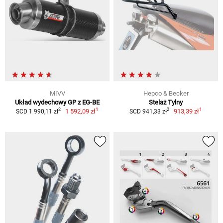
MIVV
Hepco & Becker
Układ wydechowy GP z EG-BE
Stelaż Tylny
1
1
2
2
1 592,09 zł
913,39 zł
SCD 1 990,11 zł
SCD 941,33 zł