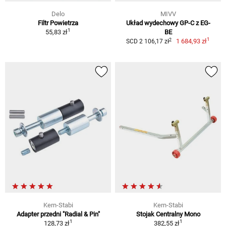
Delo
MIVV
Filtr Powietrza
Układ wydechowy GP-C z EG-
1
55,83 zł
BE
1
2
1 684,93 zł
SCD 2 106,17 zł
Kern-Stabi
Kern-Stabi
Adapter przedni "Radial & Pin"
Stojak Centralny Mono
1
1
128,73 zł
382,55 zł