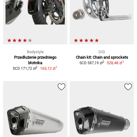
Bodystyle
DID
Przedłużenie przedniego
Chain kit: Chain and sprockets
1
2
błotnika
528,48 zł
SCD 587,19 zł
1
2
163,12 zł
SCD 171,72 zł