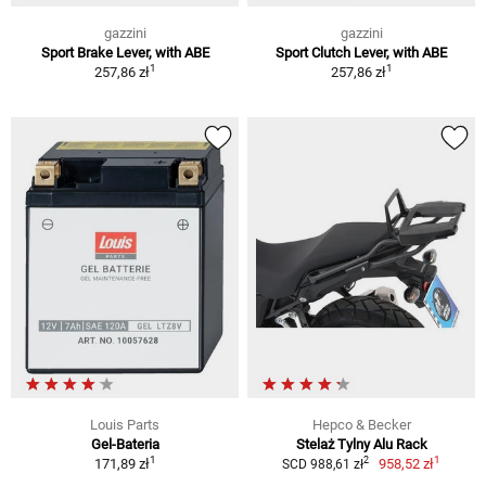
gazzini
gazzini
Sport Brake Lever, with ABE
Sport Clutch Lever, with ABE
1
1
257,86 zł
257,86 zł
Louis Parts
Hepco & Becker
Gel-Bateria
Stelaż Tylny Alu Rack
1
1
2
171,89 zł
958,52 zł
SCD 988,61 zł