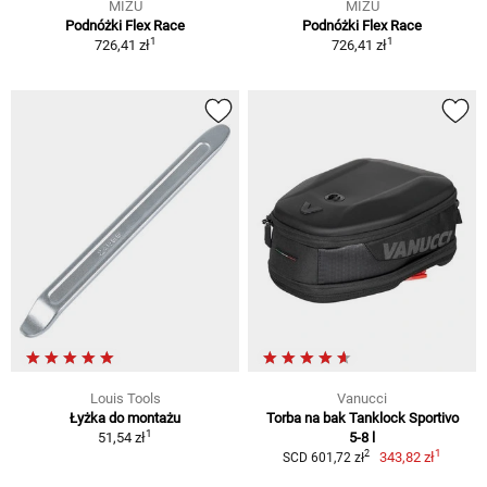
MIZU
MIZU
Podnóżki Flex Race
Podnóżki Flex Race
1
1
726,41 zł
726,41 zł
Louis Tools
Vanucci
Łyżka do montażu
Torba na bak Tanklock Sportivo
1
51,54 zł
5-8 l
1
2
343,82 zł
SCD 601,72 zł