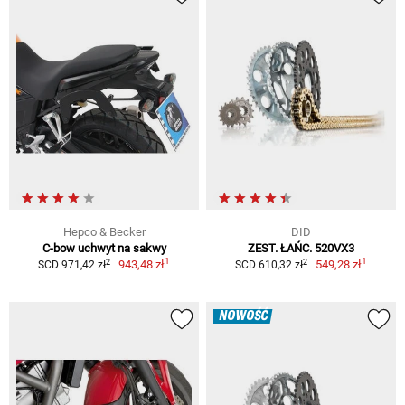
Hepco & Becker
DID
C-bow uchwyt na sakwy
ZEST. ŁAŃC. 520VX3
1
1
2
2
943,48 zł
549,28 zł
SCD 971,42 zł
SCD 610,32 zł
NOWOŚĆ