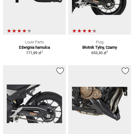
Louis Parts
Puig
Dźwignia hamulca
Błotnik Tylny, Czarny
1
1
171,89 zł
653,30 zł