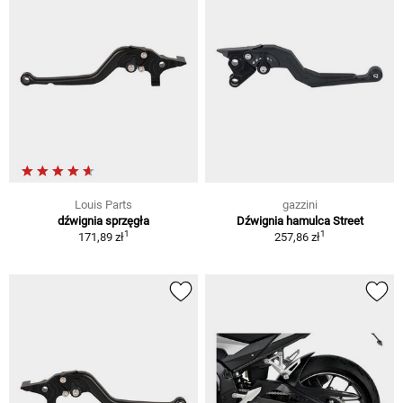
Louis Parts
gazzini
dźwignia sprzęgła
Dźwignia hamulca Street
1
1
171,89 zł
257,86 zł