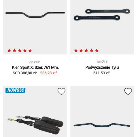
gazzini
MIZU
Kier. Sport X, Szer. 761 Mm,
Podwyższenie Tyłu
1
1
2
236,28 zł
511,50 zł
SCD 386,80 zł
NOWOŚĆ