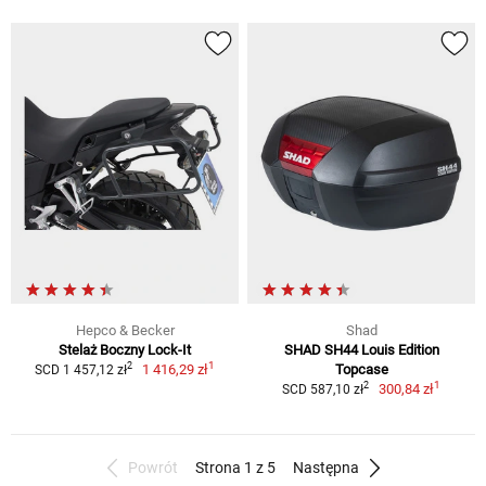
Hepco & Becker
Shad
Stelaż Boczny Lock-It
SHAD SH44 Louis Edition
1
2
1 416,29 zł
Topcase
SCD 1 457,12 zł
1
2
300,84 zł
SCD 587,10 zł
Powrót
Strona 1 z 5
Następna