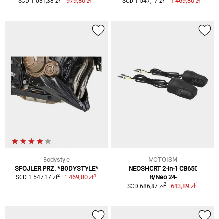
979,80 zł
1 469,80 zł
SCD 1 031,38 zł
SCD 1 547,17 zł
Bodystyle
MOTOISM
SPOJLER PRZ. *BODYSTYLE*
NEOSHORT 2-in-1 CB650
1
2
1 469,80 zł
R/Neo 24-
SCD 1 547,17 zł
1
2
643,89 zł
SCD 686,87 zł