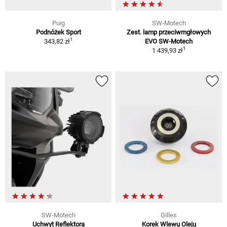
Puig
SW-Motech
Podnóżek Sport
Zest. lamp przeciwmgłowych
1
343,82 zł
EVO SW-Motech
1
1 439,93 zł
SW-Motech
Gilles
Uchwyt Reflektora
Korek Wlewu Oleju