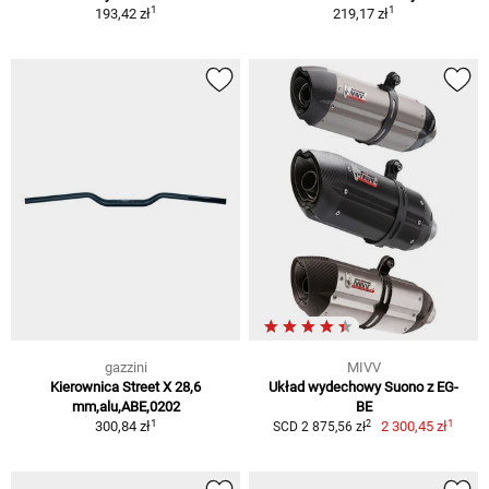
1
1
193,42 zł
219,17 zł
gazzini
MIVV
Kierownica Street X 28,6
Układ wydechowy Suono z EG-
mm,alu,ABE,0202
BE
1
1
2
300,84 zł
2 300,45 zł
SCD 2 875,56 zł