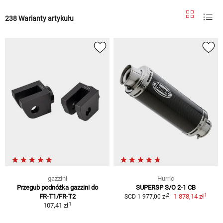
238 Warianty artykułu
gazzini
Hurric
Przegub podnóżka gazzini do
SUPERSP S/O 2-1 CB
1
2
FR-T1/FR-T2
1 878,14 zł
SCD 1 977,00 zł
1
107,41 zł