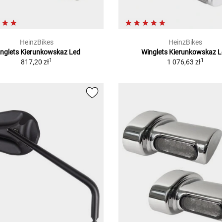
HeinzBikes
HeinzBikes
nglets Kierunkowskaz Led
Winglets Kierunkowskaz 
1
1
817,20 zł
1 076,63 zł