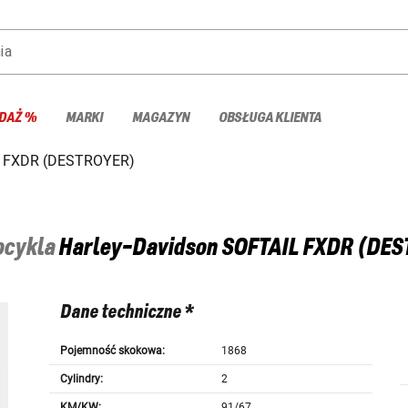
ia
DAŻ %
MARKI
MAGAZYN
OBSŁUGA KLIENTA
 FXDR (DESTROYER)
tocykla
Harley-Davidson
SOFTAIL FXDR (DES
Dane techniczne *
Pojemność skokowa:
1868
Cylindry:
2
KM/KW:
91/67