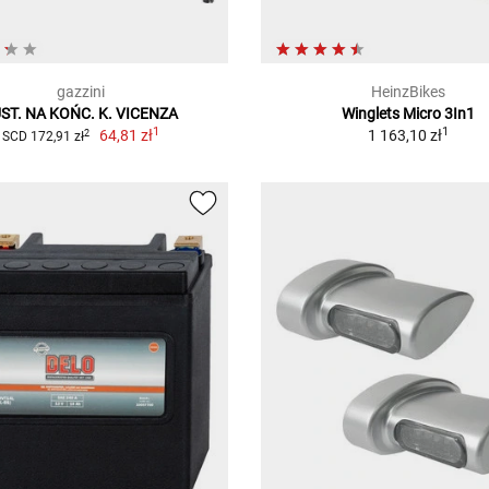
gazzini
HeinzBikes
ST. NA KOŃC. K. VICENZA
Winglets Micro 3In1
1
1
64,81 zł
1 163,10 zł
2
SCD 172,91 zł