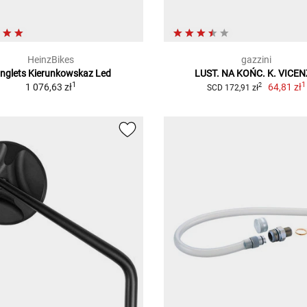
HeinzBikes
gazzini
nglets Kierunkowskaz Led
LUST. NA KOŃC. K. VICE
1
1
1 076,63 zł
64,81 zł
2
SCD 172,91 zł