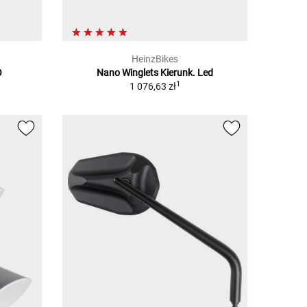
HeinzBikes
O
Nano Winglets Kierunk. Led
1
1 076,63 zł