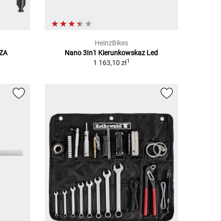
HeinzBikes
NZA
Nano 3In1 Kierunkowskaz Led
1
1 163,10 zł