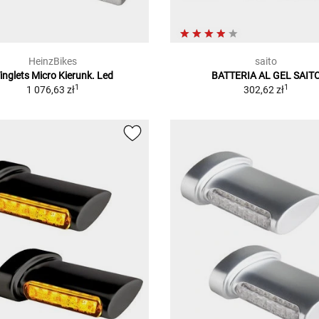
HeinzBikes
saito
inglets Micro Kierunk. Led
BATTERIA AL GEL SAIT
1
1
1 076,63 zł
302,62 zł