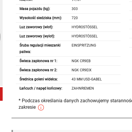
Masa pojazdu (kg):
303
Wysokość siedziska (mm):
720
Luz zaworowy (wlot):
HYDROSTÖSSEL
Luz zaworowy (wylot):
HYDROSTÖSSEL
Śruba regulacji mieszanki
EINSPRITZUNG
paliwa:
Świeca zapłonowa nr 1:
NGK CR9EB
Świeca zapłonowa nr 2:
NGK CR9EIX
Średnica goleni widelca:
43 MM USD-GABEL
Łańcuch / napęd końcowy:
ZAHNRIEMEN
* Podczas określania danych zachowujemy staranność
zakresie