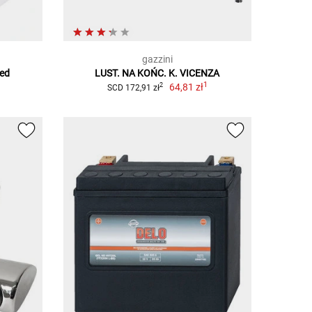
gazzini
Led
LUST. NA KOŃC. K. VICENZA
1
64,81 zł
2
SCD 172,91 zł