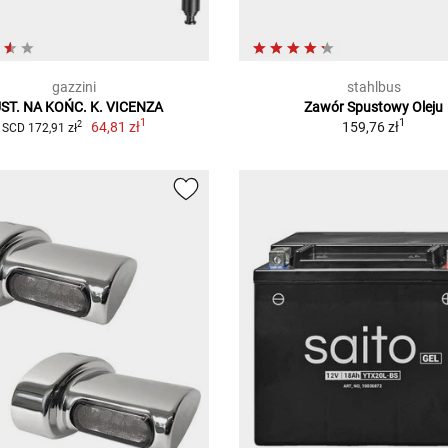
gazzini
stahlbus
ST. NA KOŃC. K. VICENZA
Zawór Spustowy Oleju
1
1
64,81 zł
159,76 zł
2
SCD 172,91 zł