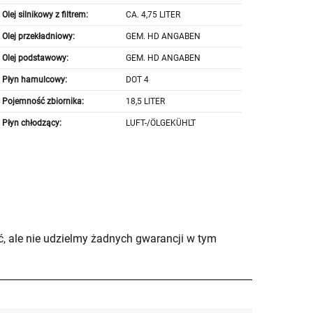
Olej silnikowy z filtrem:
CA. 4,75 LITER
Olej przekładniowy:
GEM. HD ANGABEN
Olej podstawowy:
GEM. HD ANGABEN
Płyn hamulcowy:
DOT 4
Pojemność zbiornika:
18,5 LITER
Płyn chłodzący:
LUFT-/ÖLGEKÜHLT
, ale nie udzielmy żadnych gwarancji w tym