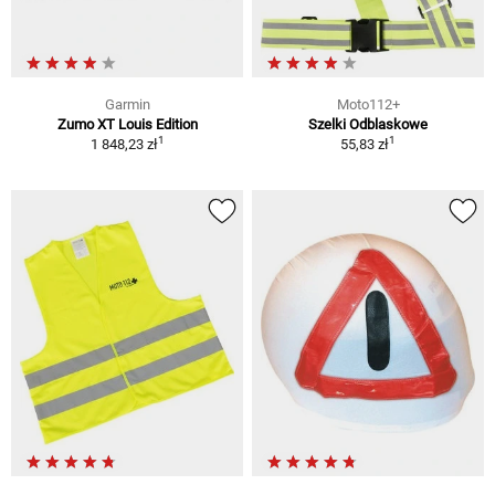
Garmin
Moto112+
Zumo XT Louis Edition
Szelki Odblaskowe
1
1
1 848,23 zł
55,83 zł