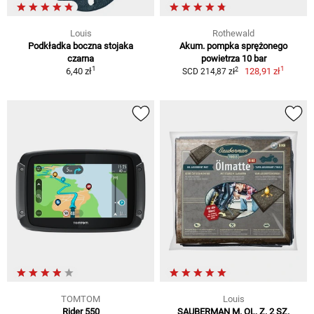
Louis
Rothewald
Podkładka boczna stojaka
Akum. pompka sprężonego
czarna
powietrza 10 bar
1
1
2
6,40 zł
128,91 zł
SCD 214,87 zł
TOMTOM
Louis
Rider 550
SAUBERMAN M. OL. Z. 2 SZ.