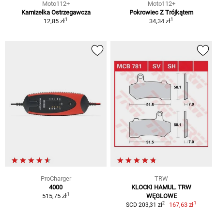
Moto112+
Moto112+
Kamizelka Ostrzegawcza
Pokrowiec Z Trójkątem
1
1
12,85 zł
34,34 zł
ProCharger
TRW
4000
KLOCKI HAMUL. TRW
1
515,75 zł
WĘGLOWE
1
2
167,63 zł
SCD 203,31 zł