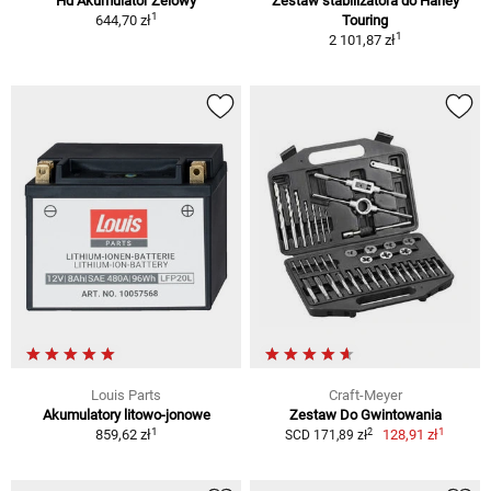
Hd Akumulator Żelowy
Zestaw stabilizatora do Harley
1
644,70 zł
Touring
1
2 101,87 zł
Louis Parts
Craft-Meyer
Akumulatory litowo-jonowe
Zestaw Do Gwintowania
1
1
2
859,62 zł
128,91 zł
SCD 171,89 zł