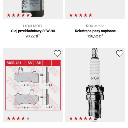
LIQUI MOLY
ROK-straps
Olej przekładniowy 80W-90
Rokstraps pasy napinane
1
1
90,22 zł
128,52 zł