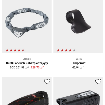
ABUS
Louis
8900 Łańcuch Zabezpieczający
Tempomat
1
1
2
128,73 zł
42,94 zł
SCD 261,98 zł