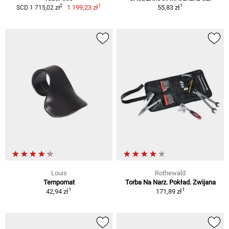
1
1
2
1 199,23 zł
55,83 zł
SCD 1 715,02 zł
Louis
Rothewald
Tempomat
Torba Na Narz. Pokład. Zwijana
1
1
42,94 zł
171,89 zł