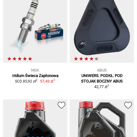
NGK
ABUS
Iridium Świeca Zapłonowa
UNIWERS. PODKŁ. POD
1
2
57,43 zł
STOJAK BOCZNY ABUS
SCD 85,92 zł
1
42,77 zł