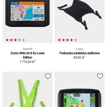
Garmin
Louis
Zumo 396Lmt-S Eu Louis
Poduszka siedziska siatkowa
1
Edition
85,92 zł
1
1 719,28 zł