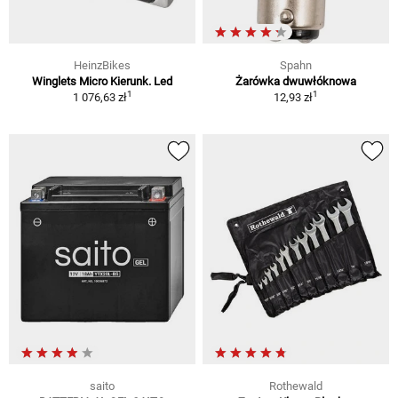
HeinzBikes
Spahn
Winglets Micro Kierunk. Led
Żarówka dwuwłóknowa
1
1
1 076,63 zł
12,93 zł
saito
Rothewald