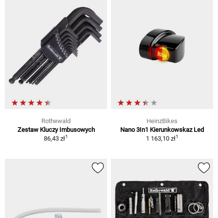
Rothewald
HeinzBikes
Zestaw Kluczy Imbusowych
Nano 3In1 Kierunkowskaz Led
1
1
86,43 zł
1 163,10 zł