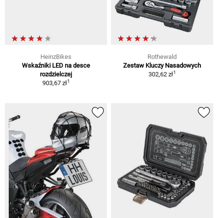
HeinzBikes
Rothewald
Wskaźniki LED na desce
Zestaw Kluczy Nasadowych
1
rozdzielczej
302,62 zł
1
903,67 zł