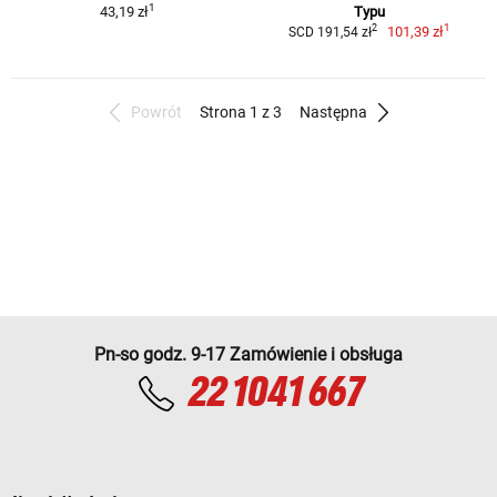
1
43,19 zł
Typu
1
2
101,39 zł
SCD 191,54 zł
Powrót
Strona 1 z 3
Następna
Pn-so godz. 9-17 Zamówienie i obsługa
22 1041 667