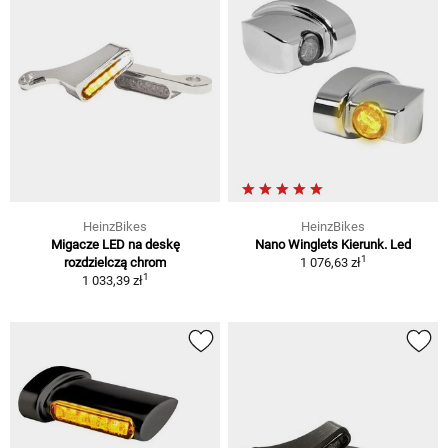
HeinzBikes
HeinzBikes
Migacze LED na deskę
Nano Winglets Kierunk. Led
1
rozdzielczą chrom
1 076,63 zł
1
1 033,39 zł