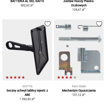
BATTERIA AL GEL SAITO
Zestaw Kluczy Płasko-
1
302,62 zł
Oczkowych
1
129,67 zł
SIXTY6
Kern-Stabi
boczny uchwyt tablicy rejestr. z
Mechanizm Opuszczania
1
ABE
151,12 zł
1
1 292,82 zł