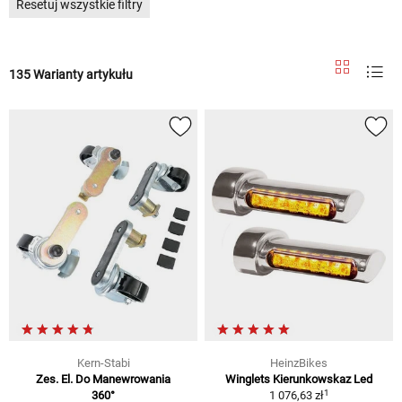
Resetuj wszystkie filtry
135 Warianty artykułu
Kern-Stabi
HeinzBikes
Zes. El. Do Manewrowania
Winglets Kierunkowskaz Led
1
360°
1 076,63 zł