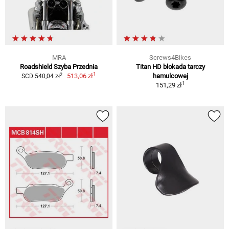
MRA
Screws4Bikes
Roadshield Szyba Przednia
Titan HD blokada tarczy
1
2
513,06 zł
hamulcowej
SCD 540,04 zł
1
151,29 zł