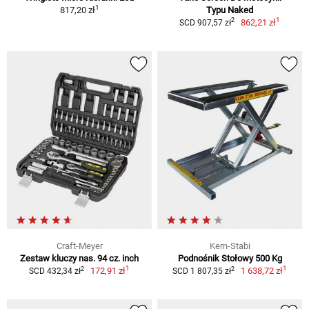
1
817,20 zł
Typu Naked
1
2
862,21 zł
SCD 907,57 zł
Craft-Meyer
Kern-Stabi
Zestaw kluczy nas. 94 cz. inch
Podnośnik Stołowy 500 Kg
1
1
2
2
172,91 zł
1 638,72 zł
SCD 432,34 zł
SCD 1 807,35 zł