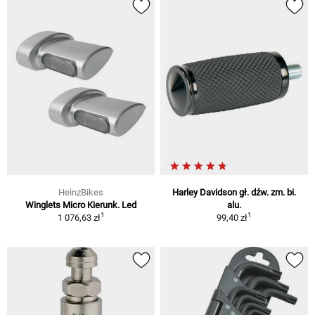
HeinzBikes
Harley Davidson gł. dźw. zm. bi.
Winglets Micro Kierunk. Led
alu.
1
1
1 076,63 zł
99,40 zł