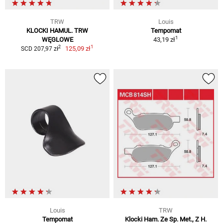
TRW
Louis
KLOCKI HAMUL. TRW
Tempomat
1
WĘGLOWE
43,19 zł
1
2
125,09 zł
SCD 207,97 zł
Louis
TRW
Tempomat
Klocki Ham. Ze Sp. Met., Z H.