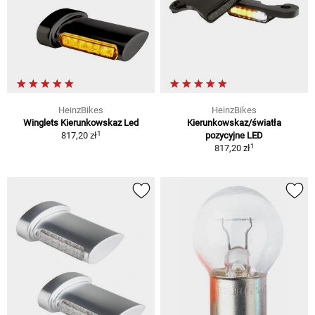
HeinzBikes
HeinzBikes
Winglets Kierunkowskaz Led
Kierunkowskaz/światła
1
817,20 zł
pozycyjne LED
1
817,20 zł