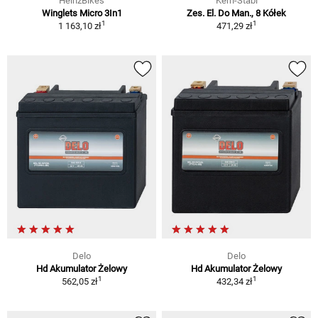
HeinzBikes
Kern-Stabi
Winglets Micro 3In1
Zes. El. Do Man., 8 Kółek
1
1
1 163,10 zł
471,29 zł
Delo
Delo
Hd Akumulator Żelowy
Hd Akumulator Żelowy
1
1
562,05 zł
432,34 zł