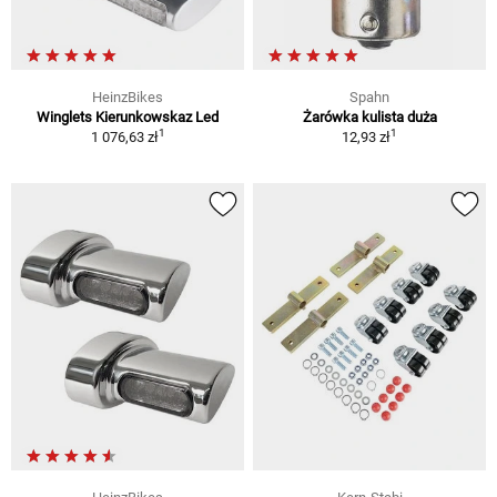
HeinzBikes
Spahn
Winglets Kierunkowskaz Led
Żarówka kulista duża
1
1
1 076,63 zł
12,93 zł