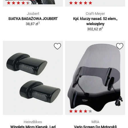
Joubert
Craft-Meyer
SIATKA BAGAŻOWA JOUBERT
Kpl. kluczy nasad. 52 elem.,
1
38,87 zł
wielozębny
1
302,62 zł
HeinzBikes
MRA
Winglets Micro Kierunk. Led
Vario Screen Do Motocykli