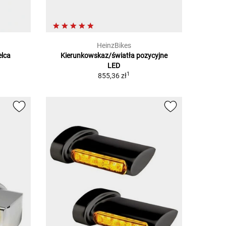
HeinzBikes
elca
Kierunkowskaz/światła pozycyjne
LED
1
855,36 zł