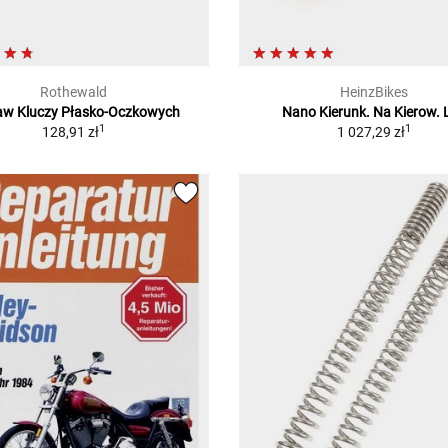
Rothewald
HeinzBikes
aw Kluczy Płasko-Oczkowych
Nano Kierunk. Na Kierow. 
1
1
128,91 zł
1 027,29 zł