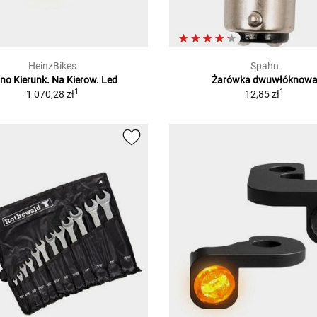
HeinzBikes
Spahn
no Kierunk. Na Kierow. Led
Żarówka dwuwłóknow
1
1
1 070,28 zł
12,85 zł