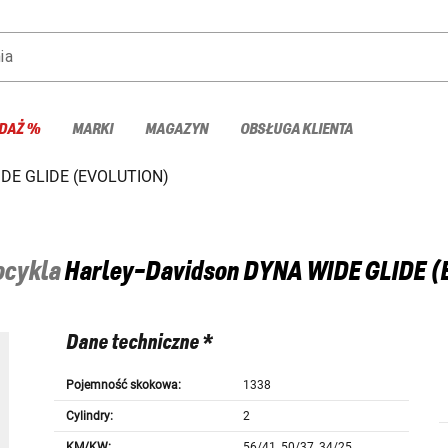
ia
DAŻ %
MARKI
MAGAZYN
OBSŁUGA KLIENTA
DE GLIDE (EVOLUTION)
tocykla
Harley-Davidson
DYNA WIDE GLIDE (
Dane techniczne *
Pojemność skokowa:
1338
Cylindry:
2
KM/KW:
56/41, 50/37, 34/25