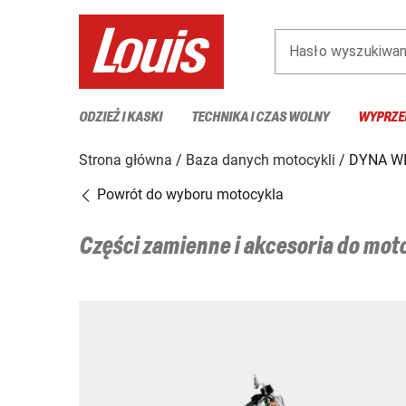
Hasło wyszukiwan
ODZIEŻ I KASKI
TECHNIKA I CZAS WOLNY
WYPRZE
Strona główna
Baza danych motocykli
DYNA WI
Powrót do wyboru motocykla
Części zamienne i akcesoria do mo