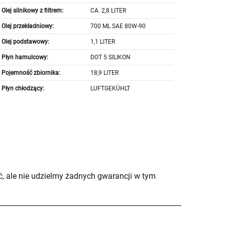
Olej silnikowy z filtrem:
CA. 2,8 LITER
Olej przekładniowy:
700 ML SAE 80W-90
Olej podstawowy:
1,1 LITER
Płyn hamulcowy:
DOT 5 SILIKON
Pojemność zbiornika:
18,9 LITER
Płyn chłodzący:
LUFTGEKÜHLT
, ale nie udzielmy żadnych gwarancji w tym