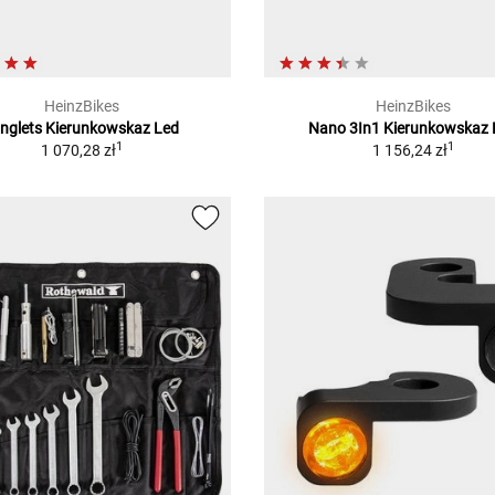
HeinzBikes
HeinzBikes
nglets Kierunkowskaz Led
Nano 3In1 Kierunkowskaz 
1
1
1 070,28 zł
1 156,24 zł