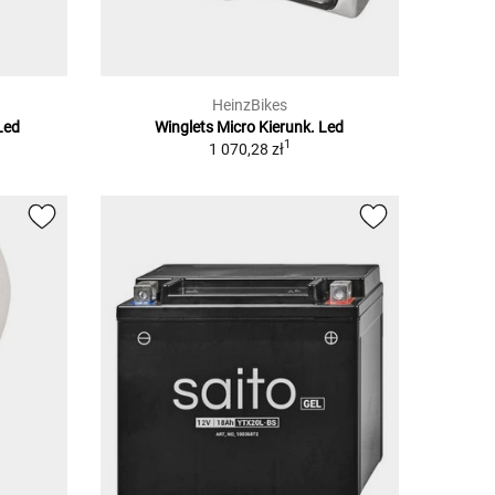
HeinzBikes
Led
Winglets Micro Kierunk. Led
1
1 070,28 zł