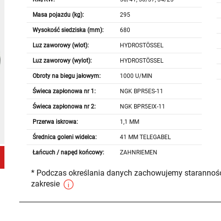
Masa pojazdu (kg):
295
Wysokość siedziska (mm):
680
Luz zaworowy (wlot):
HYDROSTÖSSEL
Luz zaworowy (wylot):
HYDROSTÖSSEL
Obroty na biegu jałowym:
1000 U/MIN
Świeca zapłonowa nr 1:
NGK BPR5ES-11
Świeca zapłonowa nr 2:
NGK BPR5EIX-11
Przerwa iskrowa:
1,1 MM
Średnica goleni widelca:
41 MM TELEGABEL
Łańcuch / napęd końcowy:
ZAHNRIEMEN
* Podczas określania danych zachowujemy staranność
zakresie