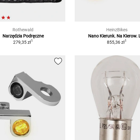
Rothewald
HeinzBikes
Narzędzia Podręczne
Nano Kierunk. Na Kierow. 
1
1
279,35 zł
855,36 zł