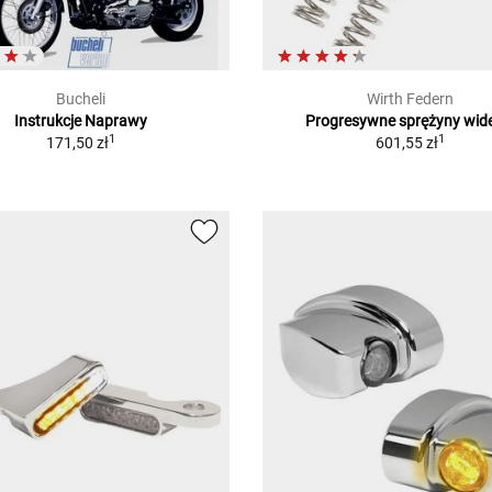
Bucheli
Wirth Federn
Instrukcje Naprawy
Progresywne sprężyny wid
1
1
171,50 zł
601,55 zł