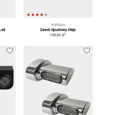
stahlbus
Led
Zawór Spustowy Oleju
1
158,82 zł