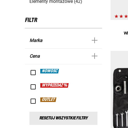
Elementy montażowe (42)
FILTR
Wi
Marka
Cena
NOWOŚĆ
WYPRZEDAŻ %
OUTLET
RESETUJ WSZYSTKIE FILTRY