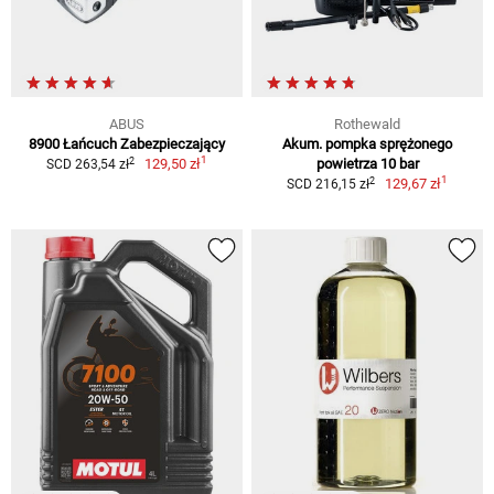
ABUS
Rothewald
8900 Łańcuch Zabezpieczający
Akum. pompka sprężonego
1
2
129,50 zł
powietrza 10 bar
SCD 263,54 zł
1
2
129,67 zł
SCD 216,15 zł