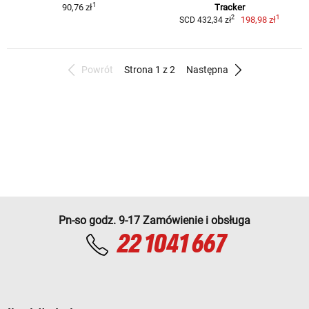
1
90,76 zł
Tracker
1
2
198,98 zł
SCD 432,34 zł
Powrót
Strona 1 z 2
Następna
Pn-so godz. 9-17 Zamówienie i obsługa
22 1041 667