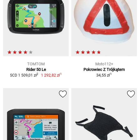
TOMTOM
Moto112+
Rider 50 Le
Pokrowiec Z Trójkątem
1
1
2
1 292,82 zł
34,55 zł
SCD 1 509,01 zł