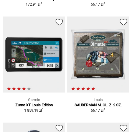
1
1
172,91 zł
56,17 zł
Garmin
Louis
Zumo XT Louis Edition
SAUBERMAN M. OL. Z. 2 SZ.
1
1
1 859,19 zł
56,17 zł