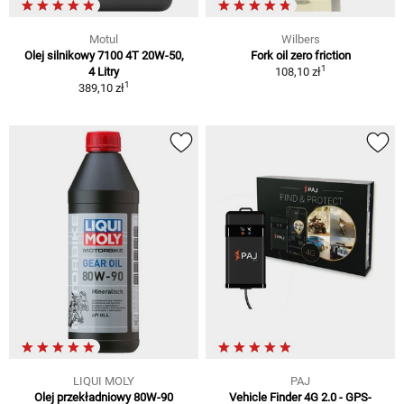
Motul
Wilbers
Olej silnikowy 7100 4T 20W-50,
Fork oil zero friction
1
4 Litry
108,10 zł
1
389,10 zł
LIQUI MOLY
PAJ
Olej przekładniowy 80W-90
Vehicle Finder 4G 2.0 - GPS-