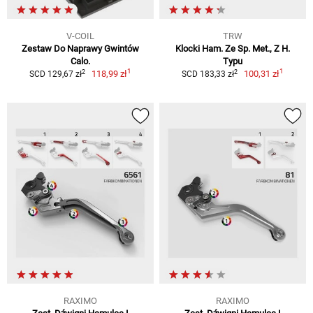
V-COIL
TRW
Zestaw Do Naprawy Gwintów
Klocki Ham. Ze Sp. Met., Z H.
Calo.
Typu
1
1
2
2
118,99 zł
100,31 zł
SCD 129,67 zł
SCD 183,33 zł
RAXIMO
RAXIMO