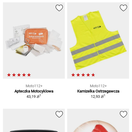
Moto112+
Moto112+
Apteczka Motocyklowa
Kamizelka Ostrzegawcza
1
1
43,19 zł
12,93 zł