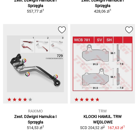
Zest. Dźwigni Hamulca I
Zest. Dźwigni Hamulca I
Sprzęgła
Sprzęgła
1
1
557,77 zł
428,06 zł
RAXIMO
TRW
Zest. Dźwigni Hamulca I
KLOCKI HAMUL. TRW
Sprzęgła
WĘGLOWE
1
1
2
514,53 zł
167,63 zł
SCD 204,52 zł