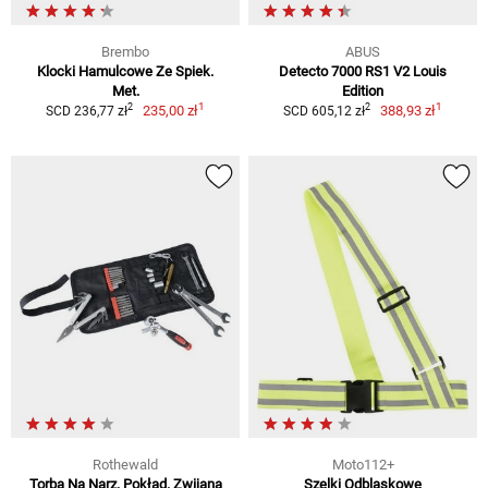
Brembo
ABUS
Klocki Hamulcowe Ze Spiek.
Detecto 7000 RS1 V2 Louis
Met.
Edition
1
1
2
2
235,00 zł
388,93 zł
SCD 236,77 zł
SCD 605,12 zł
Rothewald
Moto112+
Torba Na Narz. Pokład. Zwijana
Szelki Odblaskowe