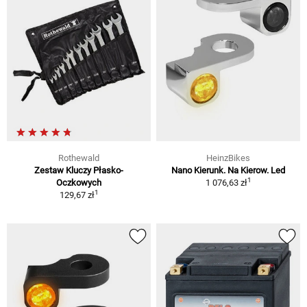
Rothewald
HeinzBikes
Zestaw Kluczy Płasko-
Nano Kierunk. Na Kierow. Led
1
Oczkowych
1 076,63 zł
1
129,67 zł