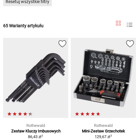
Resetuj wszystkie filtry
65 Warianty artykułu
Rothewald
Rothewald
Zestaw Kluczy Imbusowych
Mini-Zestaw Grzechotek
1
1
86,43 zł
129,67 zł