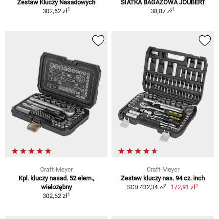
Zestaw Kluczy Nasadowych
SIATKA BAGAŻOWA JOUBERT
1
1
302,62 zł
38,87 zł
Craft-Meyer
Craft-Meyer
Kpl. kluczy nasad. 52 elem.,
Zestaw kluczy nas. 94 cz. inch
1
2
wielozębny
172,91 zł
SCD 432,34 zł
1
302,62 zł