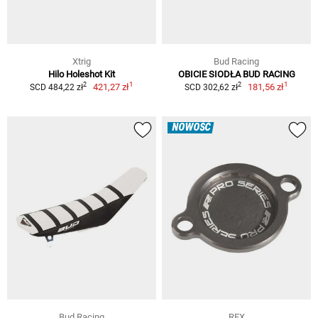
Xtrig
Bud Racing
Hilo Holeshot Kit
OBICIE SIODŁA BUD RACING
1
1
2
2
421,27 zł
181,56 zł
SCD 484,22 zł
SCD 302,62 zł
NOWOŚĆ
Bud Racing
RFX