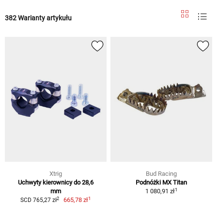
382 Warianty artykułu
Xtrig
Bud Racing
Uchwyty kierownicy do 28,6
Podnóżki MX Titan
1
mm
1 080,91 zł
1
2
665,78 zł
SCD 765,27 zł