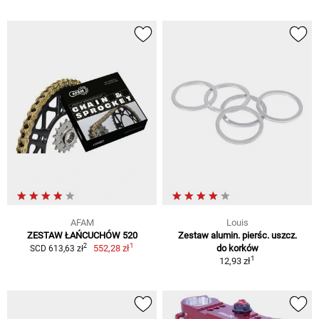
AFAM
Louis
ZESTAW ŁAŃCUCHÓW 520
Zestaw alumin. pierśc. uszcz.
1
2
552,28 zł
do korków
SCD 613,63 zł
1
12,93 zł