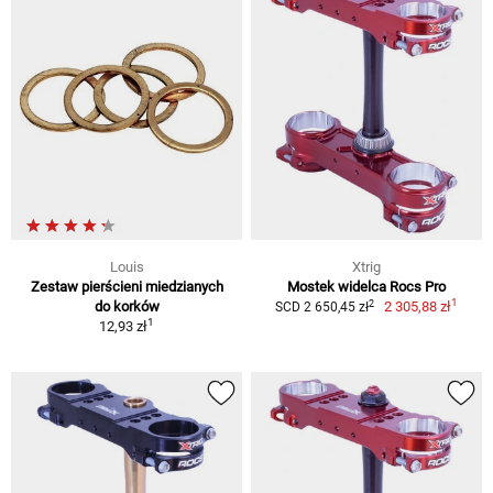
Louis
Xtrig
Zestaw pierścieni miedzianych
Mostek widelca Rocs Pro
1
2
do korków
2 305,88 zł
SCD 2 650,45 zł
1
12,93 zł