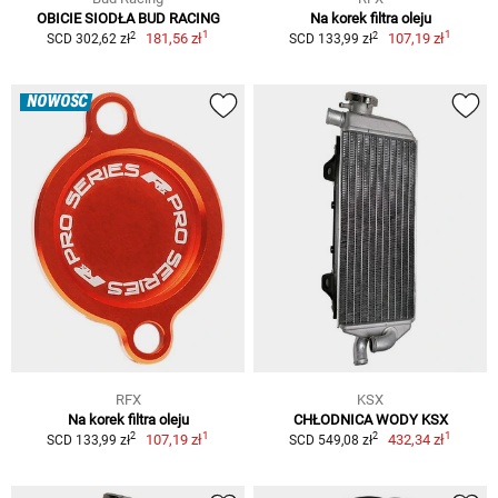
OBICIE SIODŁA BUD RACING
Na korek filtra oleju
1
1
2
2
181,56 zł
107,19 zł
SCD 302,62 zł
SCD 133,99 zł
NOWOŚĆ
RFX
KSX
Na korek filtra oleju
CHŁODNICA WODY KSX
1
1
2
2
107,19 zł
432,34 zł
SCD 133,99 zł
SCD 549,08 zł