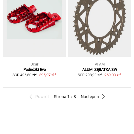
Scar
AFAM
Podnóżki Evo
ALUM. ZĘBATKA SW
1
1
2
2
395,97 zł
269,03 zł
SCD 496,80 zł
SCD 298,90 zł
Powrót
Strona 1 z 8
Następna