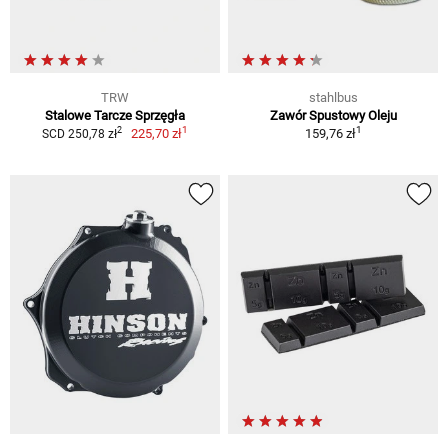
TRW
stahlbus
Stalowe Tarcze Sprzęgła
Zawór Spustowy Oleju
1
1
2
225,70 zł
159,76 zł
SCD 250,78 zł