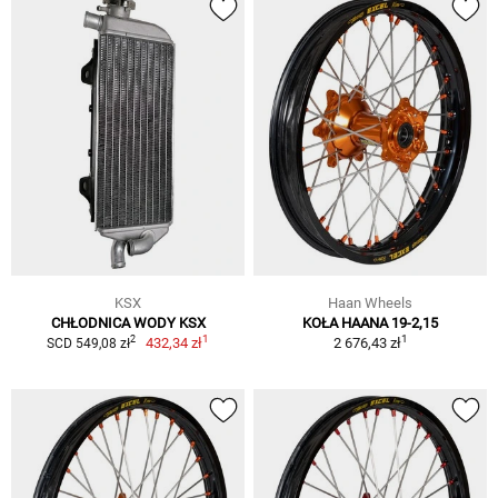
KSX
Haan Wheels
CHŁODNICA WODY KSX
KOŁA HAANA 19-2,15
1
1
2
432,34 zł
2 676,43 zł
SCD 549,08 zł