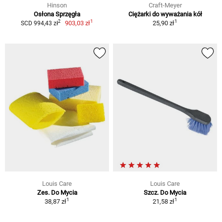
Hinson
Craft-Meyer
Osłona Sprzęgła
Ciężarki do wyważania kół
1
1
2
903,03 zł
25,90 zł
SCD 994,43 zł
Louis Care
Louis Care
Zes. Do Mycia
Szcz. Do Mycia
1
1
38,87 zł
21,58 zł