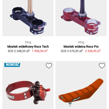
Xtrig
Xtrig
Mostek widełkowy Rocs Tech
Mostek widelca Rocs Pro
1
1
2
2
1 956,04 zł
2 328,45 zł
SCD 2 248,33 zł
SCD 2 676,39 zł
NOWOŚĆ