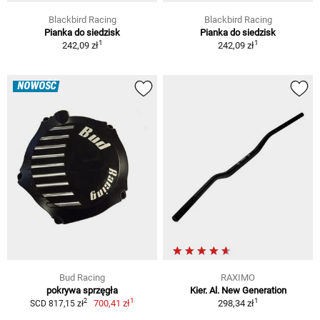
Blackbird Racing
Blackbird Racing
Pianka do siedzisk
Pianka do siedzisk
1
1
242,09 zł
242,09 zł
NOWOŚĆ
Bud Racing
RAXIMO
pokrywa sprzęgła
Kier. Al. New Generation
1
1
2
700,41 zł
298,34 zł
SCD 817,15 zł