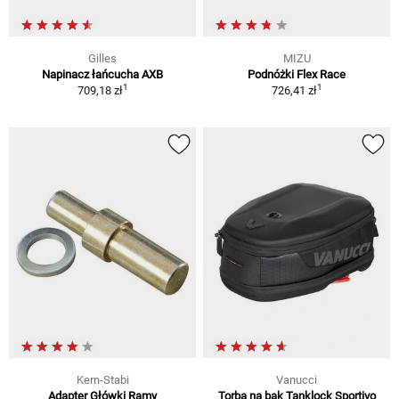
Gilles
MIZU
Napinacz łańcucha AXB
Podnóżki Flex Race
1
1
709,18 zł
726,41 zł
Kern-Stabi
Vanucci
Adapter Główki Ramy
Torba na bak Tanklock Sportivo