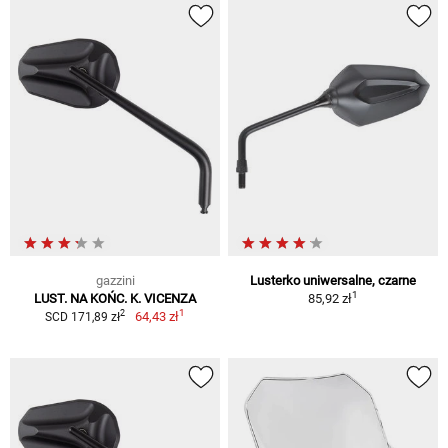
gazzini
Lusterko uniwersalne, czarne
1
LUST. NA KOŃC. K. VICENZA
85,92 zł
1
2
64,43 zł
SCD 171,89 zł