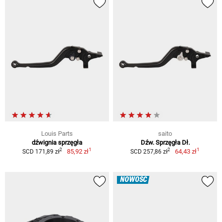
Louis Parts
saito
dźwignia sprzęgła
Dźw. Sprzęgła Dł.
1
1
2
2
85,92 zł
64,43 zł
SCD 171,89 zł
SCD 257,86 zł
NOWOŚĆ