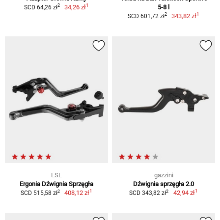
1
2
34,26 zł
5-8 l
SCD 64,26 zł
1
2
343,82 zł
SCD 601,72 zł
LSL
gazzini
Ergonia Dźwignia Sprzęgła
Dźwignia sprzęgła 2.0
1
1
2
2
408,12 zł
42,94 zł
SCD 515,58 zł
SCD 343,82 zł