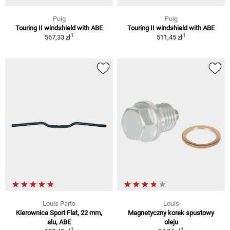
Puig
Puig
Touring II windshield with ABE
Touring II windshield with ABE
1
1
567,33 zł
511,45 zł
Louis Parts
Louis
Kierownica Sport Flat, 22 mm,
Magnetyczny korek spustowy
alu, ABE
oleju
1
1