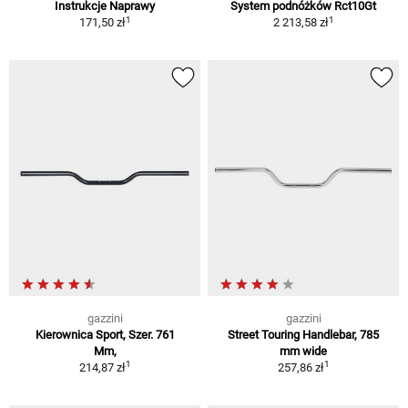
Instrukcje Naprawy
System podnóżków Rct10Gt
1
1
171,50 zł
2 213,58 zł
gazzini
gazzini
Kierownica Sport, Szer. 761
Street Touring Handlebar, 785
Mm,
mm wide
1
1
214,87 zł
257,86 zł