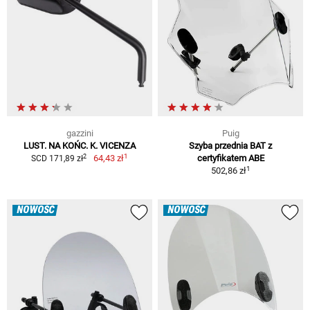
gazzini
Puig
LUST. NA KOŃC. K. VICENZA
Szyba przednia BAT z
1
2
64,43 zł
certyfikatem ABE
SCD 171,89 zł
1
502,86 zł
NOWOŚĆ
NOWOŚĆ