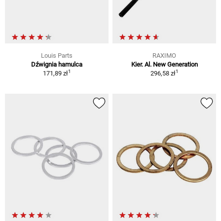
Louis Parts
RAXIMO
Dźwignia hamulca
Kier. Al. New Generation
1
1
171,89 zł
296,58 zł