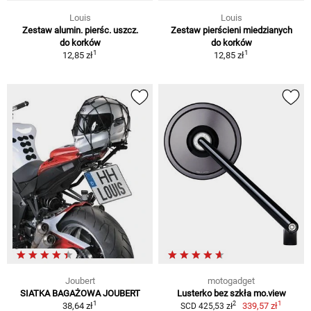
Louis
Louis
Zestaw alumin. pierśc. uszcz.
Zestaw pierścieni miedzianych
do korków
do korków
1
1
12,85 zł
12,85 zł
Joubert
motogadget
SIATKA BAGAŻOWA JOUBERT
Lusterko bez szkła mo.view
1
1
2
38,64 zł
339,57 zł
SCD 425,53 zł