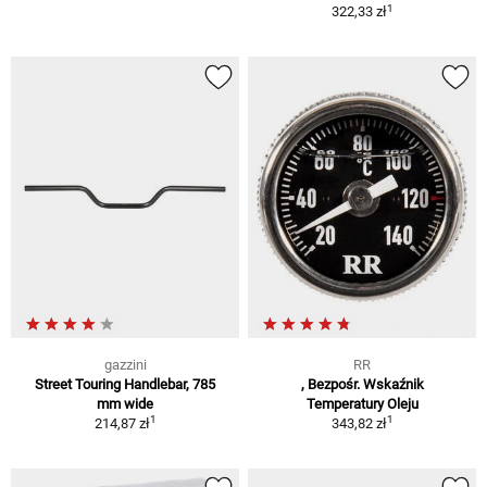
1
322,33 zł
gazzini
RR
Street Touring Handlebar, 785
, Bezpośr. Wskaźnik
mm wide
Temperatury Oleju
1
1
214,87 zł
343,82 zł