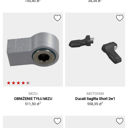
150,40 zł
34,34 zł
MIZU
MOTOISM
OBNIŻENIE TYŁU MIZU
Ducati Sagitta Short 2w1
1
1
511,50 zł
558,35 zł