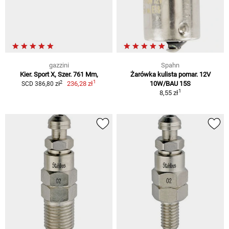
gazzini
Spahn
Kier. Sport X, Szer. 761 Mm,
Żarówka kulista pomar. 12V
1
2
236,28 zł
10W/BAU 15S
SCD 386,80 zł
1
8,55 zł