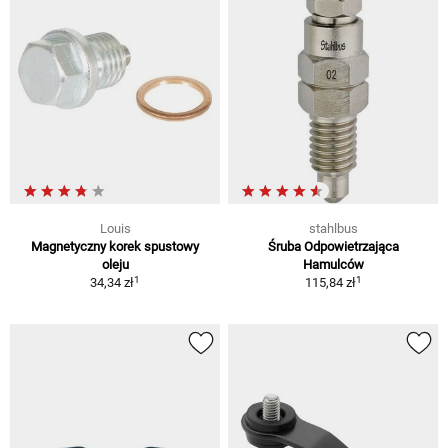
Louis
stahlbus
Magnetyczny korek spustowy
Śruba Odpowietrzająca
oleju
Hamulców
1
1
34,34 zł
115,84 zł