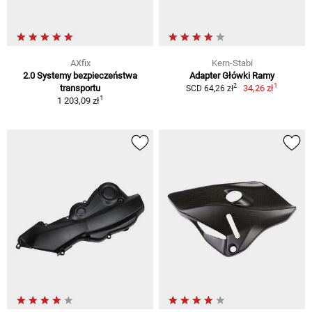
AXfix
Kern-Stabi
2.0 Systemy bezpieczeństwa
Adapter Główki Ramy
1
2
transportu
34,26 zł
SCD 64,26 zł
1
1 203,09 zł