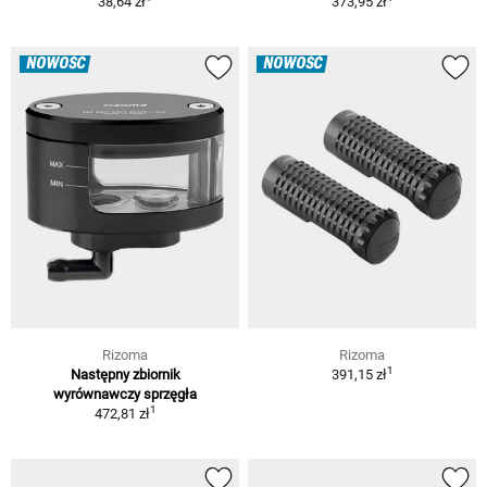
38,64 zł
373,95 zł
NOWOŚĆ
NOWOŚĆ
Rizoma
Rizoma
1
Następny zbiornik
391,15 zł
wyrównawczy sprzęgła
1
472,81 zł