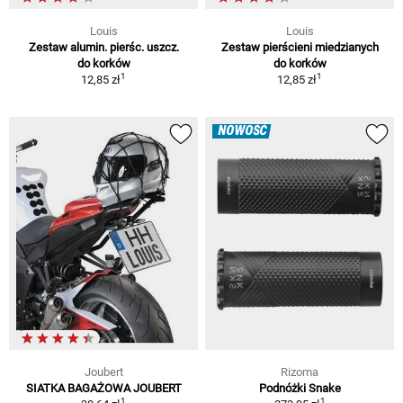
Louis
Louis
Zestaw alumin. pierśc. uszcz.
Zestaw pierścieni miedzianych
do korków
do korków
1
1
12,85 zł
12,85 zł
NOWOŚĆ
Joubert
Rizoma
SIATKA BAGAŻOWA JOUBERT
Podnóżki Snake
1
1