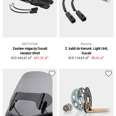
MOTOISM
Rizoma
Zestaw migaczy Ducati
Z. kabli do kierunk. Light Unit,
Venator Short
Ducati
1
1
2
2
601,33 zł
89,62 zł
SCD 644,32 zł
SCD 124,65 zł