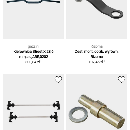
gazzini
Rizoma
Kierownica Street X 28,6
Zest. mont. do zb. wyrówn.
mm,alu,ABE,0202
Rizoma
1
1
300,84 zł
107,46 zł