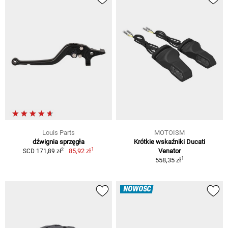
Louis Parts
MOTOISM
dźwignia sprzęgła
Krótkie wskaźniki Ducati
1
2
85,92 zł
Venator
SCD 171,89 zł
1
558,35 zł
NOWOŚĆ