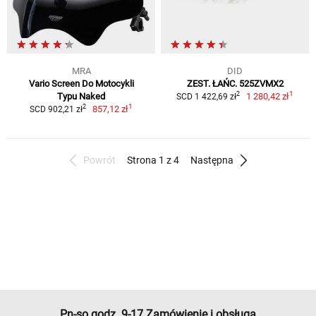
MRA
DID
Vario Screen Do Motocykli
ZEST. ŁAŃC. 525ZVMX2
1
2
Typu Naked
1 280,42 zł
SCD 1 422,69 zł
1
2
857,12 zł
SCD 902,21 zł
Powrót
Strona 1 z 4
Następna
Pn-so godz. 9-17 Zamówienie i obsługa