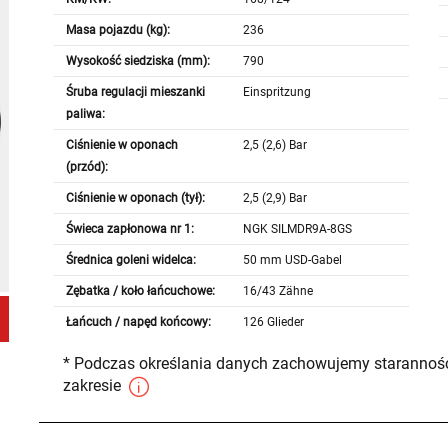
Masa pojazdu (kg):
236
Wysokość siedziska (mm):
790
Śruba regulacji mieszanki
Einspritzung
paliwa:
Ciśnienie w oponach
2,5 (2,6) Bar
(przód):
Ciśnienie w oponach (tył):
2,5 (2,9) Bar
Świeca zapłonowa nr 1:
NGK SILMDR9A-8GS
Średnica goleni widelca:
50 mm USD-Gabel
Zębatka / koło łańcuchowe:
16/43 Zähne
Łańcuch / napęd końcowy:
126 Glieder
* Podczas określania danych zachowujemy staranność
zakresie