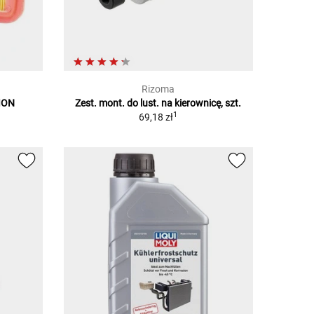
Rizoma
ION
Zest. mont. do lust. na kierownicę, szt.
1
69,18 zł