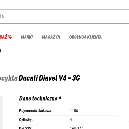
ia
DAŻ %
MARKI
MAGAZYN
OBSŁUGA KLIENTA
4
tocykla
Ducati
Diavel V4 - 3G
Dane techniczne *
Pojemność skokowa:
1158
Cylindry:
4
KM/KW:
168/124