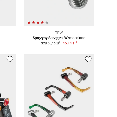
TRW
Sprężyny Sprzęgła, Wzmacniane
1
45,14 zł
2
SCD 50,16 zł