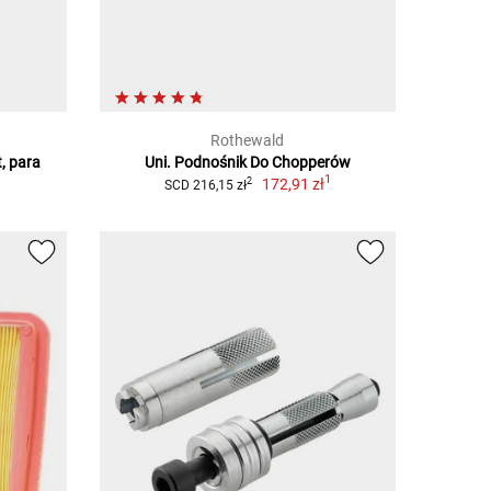
Rothewald
, para
Uni. Podnośnik Do Chopperów
1
172,91 zł
2
SCD 216,15 zł