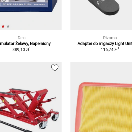
Delo
Rizoma
mulator Żelowy, Napełniony
Adapter do migaczy Light Unit
1
1
389,10 zł
116,74 zł