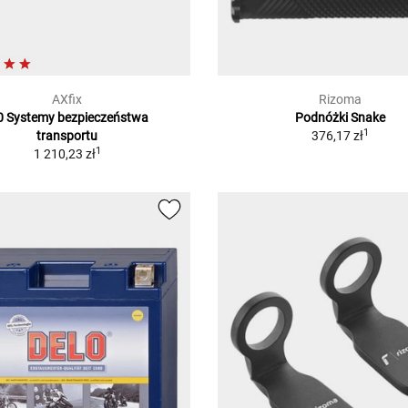
AXfix
Rizoma
0 Systemy bezpieczeństwa
Podnóżki Snake
1
transportu
376,17 zł
1
1 210,23 zł