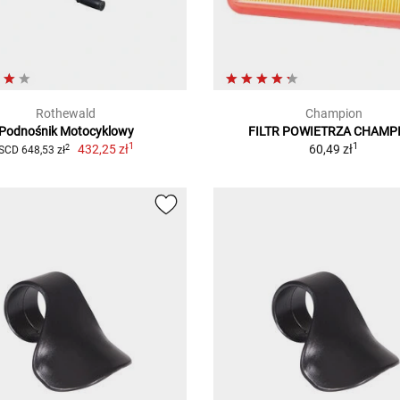
Rothewald
Champion
Podnośnik Motocyklowy
FILTR POWIETRZA CHAMP
1
1
432,25 zł
60,49 zł
2
SCD 648,53 zł