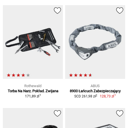
Rothewald
ABUS
Torba Na Narz. Pokład. Zwijana
8900 Łańcuch Zabezpieczający
1
1
2
171,89 zł
128,73 zł
SCD 261,98 zł