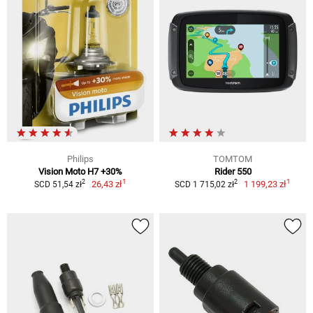
Philips
TOMTOM
Vision Moto H7 +30%
Rider 550
1
1
2
2
26,43 zł
1 199,23 zł
SCD 51,54 zł
SCD 1 715,02 zł