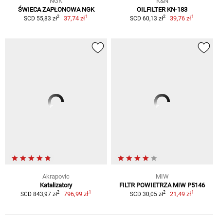
NGK
K&N
ŚWIECA ZAPŁONOWA NGK
OILFILTER KN-183
1
1
2
2
37,74 zł
39,76 zł
SCD 55,83 zł
SCD 60,13 zł
Akrapovic
MIW
Katalizatory
FILTR POWIETRZA MIW P5146
1
1
2
2
796,99 zł
21,49 zł
SCD 843,97 zł
SCD 30,05 zł