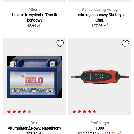
Athena
Delius Klasing Verlag
Uszczelki wydechu Tłumik
Instrukcja naprawy Skutery z
końcowy
Chin,
1
1
42,94 zł
107,03 zł
Delo
ProCharger
Akumulator Żelowy, Napełniony
1000
1
1
2
257,86 zł
128,91 zł
SCD 257,86 zł