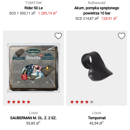
TOMTOM
Rothewald
Rider 50 Le
Akum. pompka sprężonego
1
2
1 285,19 zł
powietrza 10 bar
SCD 1 500,11 zł
1
2
128,91 zł
SCD 214,87 zł
Louis
Louis
SAUBERMAN M. OL. Z. 2 SZ.
Tempomat
1
1
55,83 zł
42,94 zł