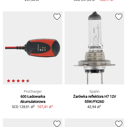
ProCharger
Spahn
600 Ładowarka
Żarówka reflektora H7 12V
Akumulatorowa
55W/PX26D
1
1
2
107,41 zł
42,94 zł
SCD 128,91 zł