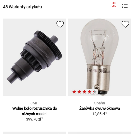
48 Warianty artykułu
JMP
Spahn
Wolne koło rozrusznika do
Żarówka dwuwłóknowa
1
różnych modeli
12,85 zł
1
399,70 zł