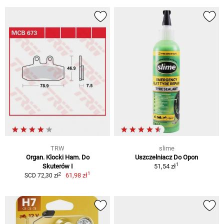
TRW
slime
Organ. Klocki Ham. Do
Uszczelniacz Do Opon
1
Skuterów I
51,54 zł
1
2
61,98 zł
SCD 72,30 zł