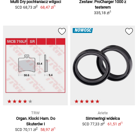
Multi Dry pochłaniacz wilgoci
Zestaw: ProCharger 1000 z
1
2
68,47 zł
testerem
SCD 68,73 zł
1
335,18 zł
NOWOŚĆ
TRW
Ariete
Organ. Klocki Ham. Do
Simmeringi widelca
1
2
Skuterów I
61,51 zł
SCD 77,33 zł
1
2
58,97 zł
SCD 70,11 zł