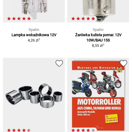
Spahn
Spahn
Lampka wskaźnikowa 12V
Żarówka kulista pomar. 12V
1
4,26 zł
10W/BAU 15S
1
8,55 zł