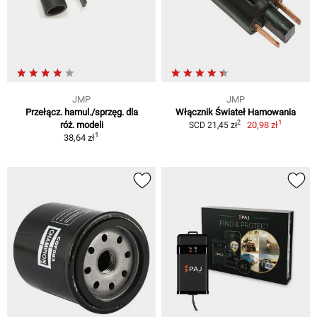
JMP
JMP
Przełącz. hamul./sprzęg. dla
Włącznik Świateł Hamowania
1
2
róż. modeli
20,98 zł
SCD 21,45 zł
1
38,64 zł