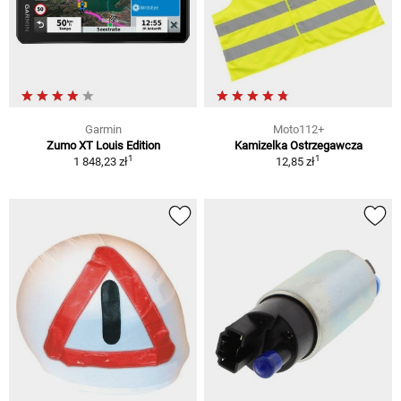
Garmin
Moto112+
Zumo XT Louis Edition
Kamizelka Ostrzegawcza
1
1
1 848,23 zł
12,85 zł