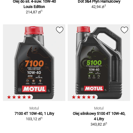
Olej do sil. 4-suw. 10W-40
Dot 3&4 Płyn Hamulcowy
1
Louis Edition
42,94 zł
1
214,87 zł
Motul
Motul
7100 4T 10W-40, 1 Litry
Olej silnikowy 5100 4T 10W-40,
1
103,12 zł
4 Litry
1
343,82 zł