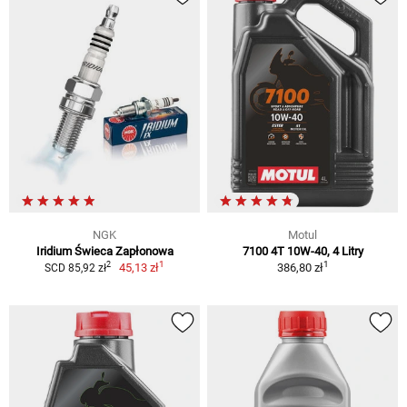
NGK
Motul
Iridium Świeca Zapłonowa
7100 4T 10W-40, 4 Litry
1
1
2
45,13 zł
386,80 zł
SCD 85,92 zł