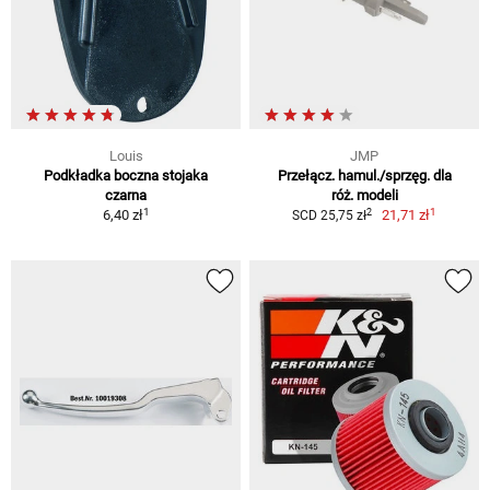
Louis
JMP
Podkładka boczna stojaka
Przełącz. hamul./sprzęg. dla
czarna
róż. modeli
1
1
2
6,40 zł
21,71 zł
SCD 25,75 zł