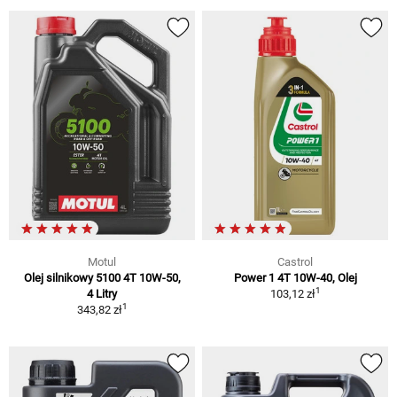
Motul
Castrol
Olej silnikowy 5100 4T 10W-50,
Power 1 4T 10W-40, Olej
1
4 Litry
103,12 zł
1
343,82 zł