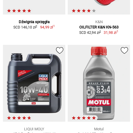
Dźwignia sprzęgła
K&N
1
2
94,99 zł
OILFILTER K&N KN-563
SCD 146,10 zł
1
2
31,98 zł
SCD 42,94 zł
LIQUI MOLY
Motul