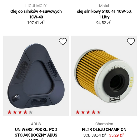
LIQUI MOLY
Motul
Olej do silników 4-suwowych
olej silnikowy 5100 4T 10W-50,
10W-40
1 Litry
1
1
107,41 zł
94,52 zł
ABUS
Champion
UNIWERS. PODKŁ. POD
FILTR OLEJU CHAMPION
1
2
STOJAK BOCZNY ABUS
35,29 zł
SCD 38,64 zł
1