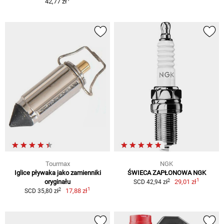
42,77 zł
Tourmax
NGK
Iglice pływaka jako zamienniki
ŚWIECA ZAPŁONOWA NGK
1
2
oryginału
29,01 zł
SCD 42,94 zł
1
2
17,88 zł
SCD 35,80 zł