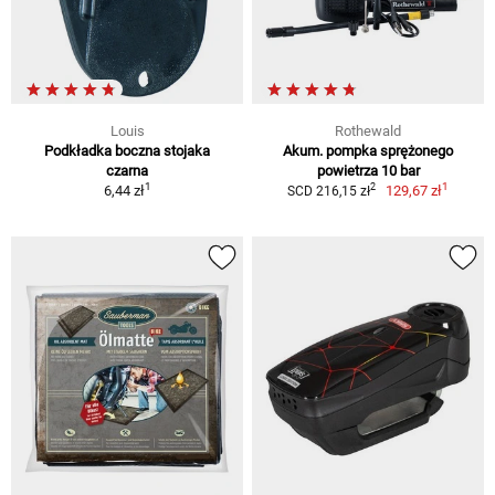
Louis
Rothewald
Podkładka boczna stojaka
Akum. pompka sprężonego
czarna
powietrza 10 bar
1
1
2
6,44 zł
129,67 zł
SCD 216,15 zł