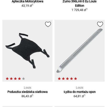
Apteczka Motocyklowa
Zumo 396Lmt-S Eu Louis
1
43,19 zł
Edition
1
1 729,48 zł
Louis
Louis
Poduszka siedziska siatkowa
Łyżka do montażu opon
1
1
86,43 zł
64,81 zł