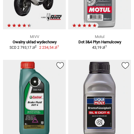
MIVV
Motul
Owalny układ wydechowy
Dot 3&4 Płyn Hamulcowy
1
1
2
2 234,54 zł
43,19 zł
SCD 2 793,17 zł