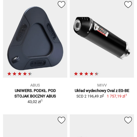
ABUS
MIVV
UNIWERS. PODKŁ. POD
Układ wydechowy Oval z EG-BE
1
2
STOJAK BOCZNY ABUS
1 757,19 zł
SCD 2 196,49 zł
1
43,02 zł