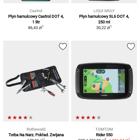
Castrol
LIQUI MOLY
Płyn hamulcowy Castrol DOT 4,
Płyn hamulcowy SL6 DOT 4,
1 litr
250 ml
1
1
86,43 zł
30,22 zł
Rothewald
TOMTOM
Torba Na Narz. Pokład. Zwijana
Rider 550
1
1
2