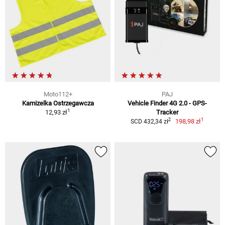
Moto112+
PAJ
Kamizelka Ostrzegawcza
Vehicle Finder 4G 2.0 - GPS-
1
12,93 zł
Tracker
1
2
198,98 zł
SCD 432,34 zł