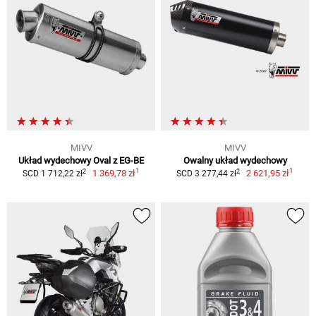
MIVV
MIVV
Układ wydechowy Oval z EG-BE
Owalny układ wydechowy
1
1
2
2
1 369,78 zł
2 621,95 zł
SCD 1 712,22 zł
SCD 3 277,44 zł