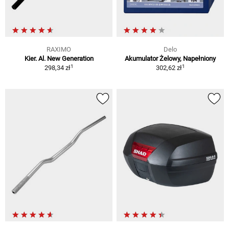
RAXIMO
Delo
Kier. Al. New Generation
Akumulator Żelowy, Napełniony
1
1
298,34 zł
302,62 zł