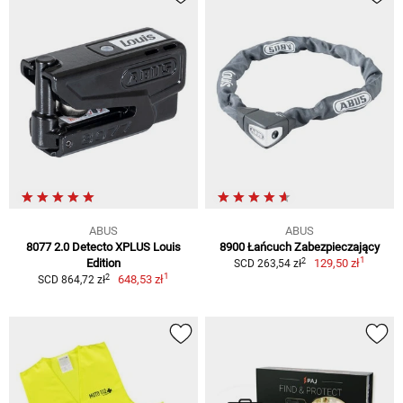
ABUS
ABUS
8077 2.0 Detecto XPLUS Louis
8900 Łańcuch Zabezpieczający
1
2
Edition
129,50 zł
SCD 263,54 zł
1
2
648,53 zł
SCD 864,72 zł