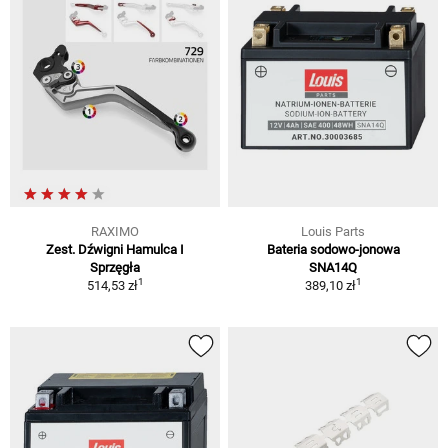
RAXIMO
Louis Parts
Zest. Dźwigni Hamulca I
Bateria sodowo-jonowa
Sprzęgła
SNA14Q
1
1
514,53 zł
389,10 zł