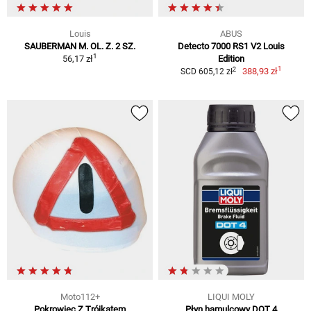
Louis
ABUS
SAUBERMAN M. OL. Z. 2 SZ.
Detecto 7000 RS1 V2 Louis
1
56,17 zł
Edition
1
2
388,93 zł
SCD 605,12 zł
Moto112+
LIQUI MOLY
Pokrowiec Z Trójkątem
Płyn hamulcowy DOT 4