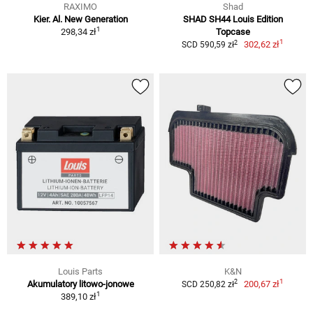
RAXIMO
Shad
Kier. Al. New Generation
SHAD SH44 Louis Edition
1
298,34 zł
Topcase
1
2
302,62 zł
SCD 590,59 zł
Louis Parts
K&N
1
2
Akumulatory litowo-jonowe
200,67 zł
SCD 250,82 zł
1
389,10 zł