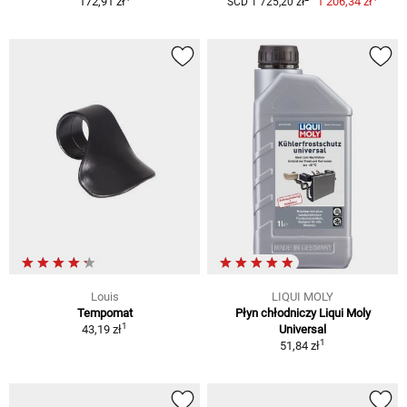
172,91 zł
1 206,34 zł
SCD 1 725,20 zł
Louis
LIQUI MOLY
Tempomat
Płyn chłodniczy Liqui Moly
1
43,19 zł
Universal
1
51,84 zł