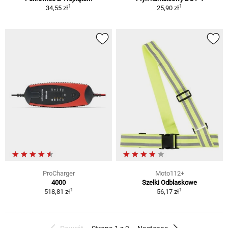
1
1
34,55 zł
25,90 zł
ProCharger
Moto112+
4000
Szelki Odblaskowe
1
1
518,81 zł
56,17 zł