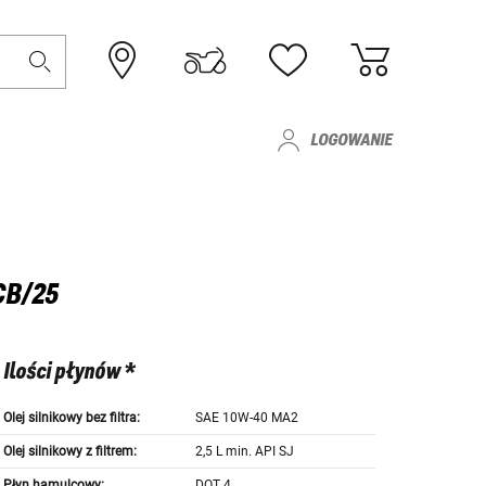
LOGOWANIE
CB/25
Ilości płynów *
Olej silnikowy bez filtra:
SAE 10W-40 MA2
Olej silnikowy z filtrem:
2,5 L min. API SJ
Płyn hamulcowy:
DOT 4