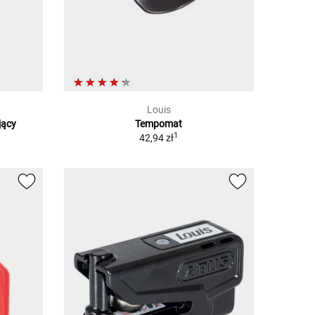
Louis
jący
Tempomat
1
1
42,94 zł