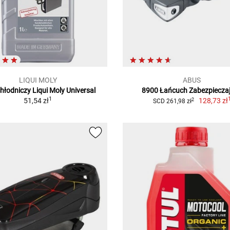
LIQUI MOLY
ABUS
hłodniczy Liqui Moly Universal
8900 Łańcuch Zabezpiecza
1
51,54 zł
128,73 zł
2
SCD 261,98 zł