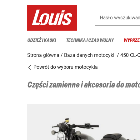
Hasło wyszukiwan
ODZIEŻ I KASKI
TECHNIKA I CZAS WOLNY
WYPRZE
Strona główna
Baza danych motocykli
450 CL-C
Powrót do wyboru motocykla
Części zamienne i akcesoria do mo