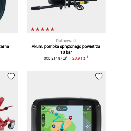
Rothewald
zarna
Akum. pompka sprężonego powietrza
10 bar
1
128,91 zł
2
SCD 214,87 zł