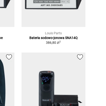
Louis Parts
we
Bateria sodowo-jonowa SNA14Q
1
386,80 zł