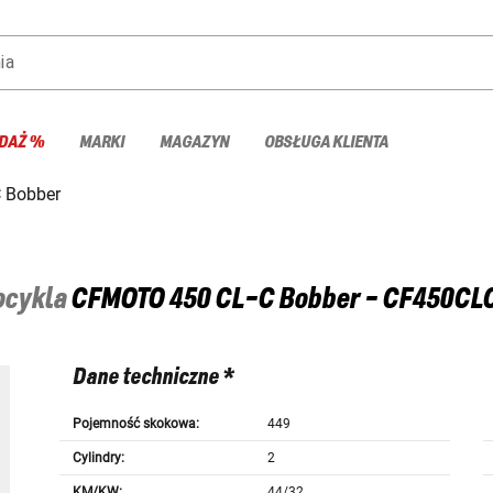
ia
DAŻ %
MARKI
MAGAZYN
OBSŁUGA KLIENTA
 Bobber
tocykla
CFMOTO
450 CL-C Bobber - CF450CL
Dane techniczne *
Pojemność skokowa:
449
Cylindry:
2
KM/KW:
44/32