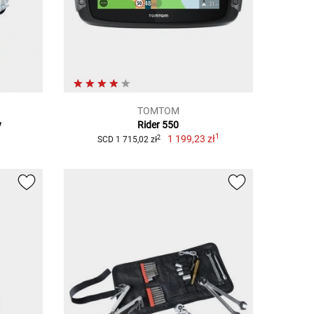
TOMTOM
y
Rider 550
1
1
1 199,23 zł
2
SCD 1 715,02 zł