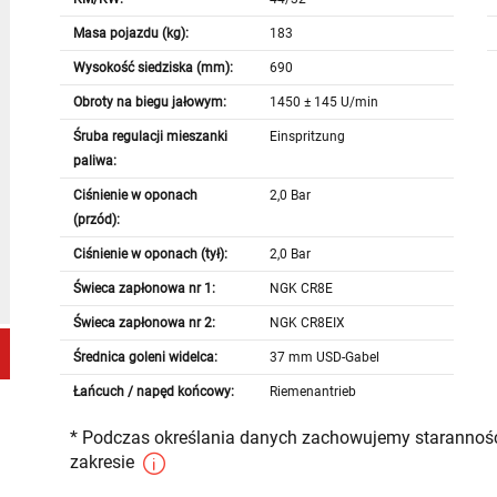
Masa pojazdu (kg):
183
Wysokość siedziska (mm):
690
Obroty na biegu jałowym:
1450 ± 145 U/min
Śruba regulacji mieszanki
Einspritzung
paliwa:
Ciśnienie w oponach
2,0 Bar
(przód):
Ciśnienie w oponach (tył):
2,0 Bar
Świeca zapłonowa nr 1:
NGK CR8E
Świeca zapłonowa nr 2:
NGK CR8EIX
Średnica goleni widelca:
37 mm USD-Gabel
Łańcuch / napęd końcowy:
Riemenantrieb
* Podczas określania danych zachowujemy staranność
zakresie