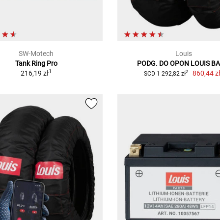
SW-Motech
Louis
Tank Ring Pro
PODG. DO OPON LOUIS BA
1
216,19 zł
860,44 z
2
SCD 1 292,82 zł