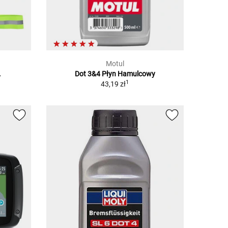
Motul
.
Dot 3&4 Płyn Hamulcowy
1
43,19 zł