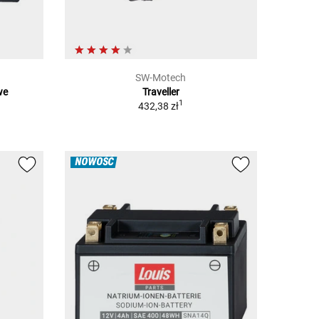
SW-Motech
we
Traveller
1
432,38 zł
NOWOŚĆ