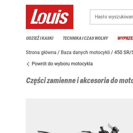
Hasło wyszukiwan
ODZIEŻ I KASKI
TECHNIKA I CZAS WOLNY
WYPRZE
Strona główna
Baza danych motocykli
450 SR/
Powrót do wyboru motocykla
Części zamienne i akcesoria do mo