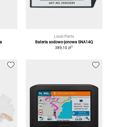
Louis Parts
wa
Bateria sodowo-jonowa SNA14Q
1
389,10 zł