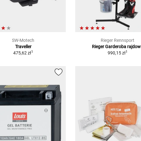
SW-Motech
Rieger Rennsport
Traveller
Rieger Garderoba rajdo
1
1
475,62 zł
990,15 zł