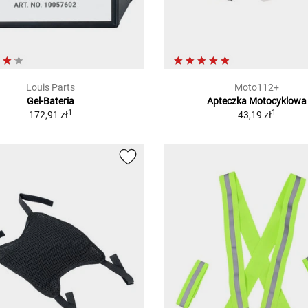
Louis Parts
Moto112+
Gel-Bateria
Apteczka Motocyklowa
1
1
172,91 zł
43,19 zł