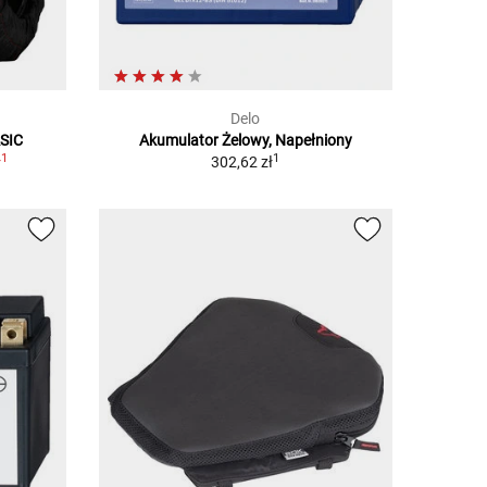
Delo
SIC
Akumulator Żelowy, Napełniony
1
1
ł
302,62 zł