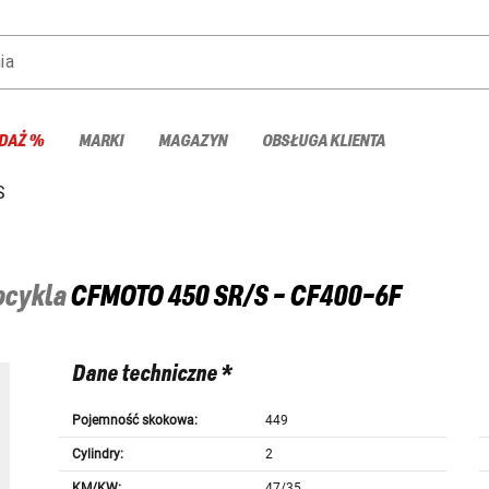
ia
DAŻ %
MARKI
MAGAZYN
OBSŁUGA KLIENTA
S
tocykla
CFMOTO
450 SR/S - CF400-6F
Dane techniczne *
Pojemność skokowa:
449
Cylindry:
2
KM/KW:
47/35