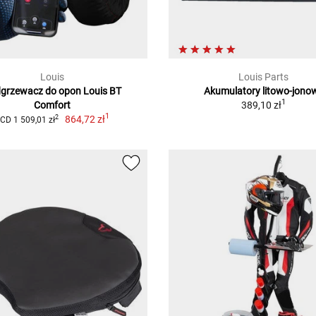
Louis
Louis Parts
grzewacz do opon Louis BT
Akumulatory litowo-jono
1
Comfort
389,10 zł
1
864,72 zł
2
CD 1 509,01 zł