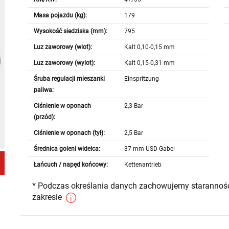
Masa pojazdu (kg):
179
Wysokość siedziska (mm):
795
Luz zaworowy (wlot):
Kalt 0,10-0,15 mm
Luz zaworowy (wylot):
Kalt 0,15-0,31 mm
Śruba regulacji mieszanki
Einspritzung
paliwa:
Ciśnienie w oponach
2,3 Bar
(przód):
Ciśnienie w oponach (tył):
2,5 Bar
Średnica goleni widelca:
37 mm USD-Gabel
Łańcuch / napęd końcowy:
Kettenantrieb
* Podczas określania danych zachowujemy staranność
zakresie