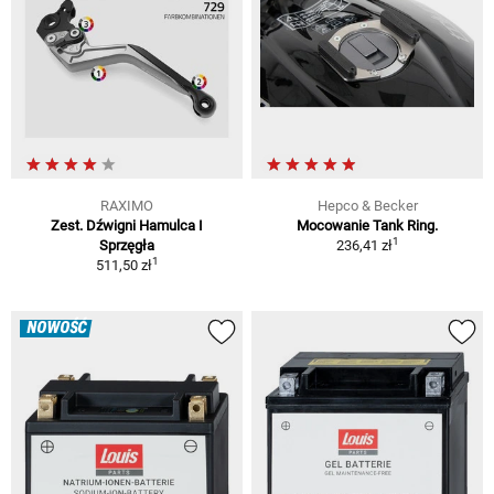
RAXIMO
Hepco & Becker
Zest. Dźwigni Hamulca I
Mocowanie Tank Ring.
1
Sprzęgła
236,41 zł
1
511,50 zł
NOWOŚĆ