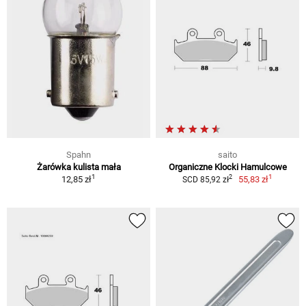
Spahn
saito
Żarówka kulista mała
Organiczne Klocki Hamulcowe
1
1
2
12,85 zł
55,83 zł
SCD 85,92 zł