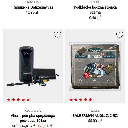
Moto112+
Louis
Kamizelka Ostrzegawcza
Podkładka boczna stojaka
1
12,85 zł
czarna
1
6,40 zł
Rothewald
Louis
Akum. pompka sprężonego
SAUBERMAN M. OL. Z. 2 SZ.
1
powietrza 10 bar
55,83 zł
1
2
128,91 zł
SCD 214,87 zł