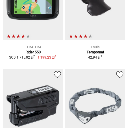
TOMTOM
Louis
Rider 550
Tempomat
1
1
2
1 199,23 zł
42,94 zł
SCD 1 715,02 zł