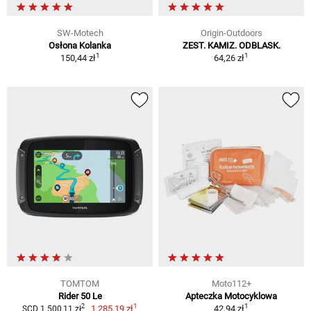
SW-Motech
Origin-Outdoors
Osłona Kolanka
ZEST. KAMIZ. ODBLASK.
1
1
150,44 zł
64,26 zł
TOMTOM
Moto112+
Rider 50 Le
Apteczka Motocyklowa
1
1
2
1 285,19 zł
42,94 zł
SCD 1 500,11 zł