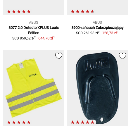
ABUS
ABUS
8077 2.0 Detecto XPLUS Louis
8900 Łańcuch Zabezpieczający
1
2
Edition
128,73 zł
SCD 261,98 zł
1
2
644,70 zł
SCD 859,62 zł