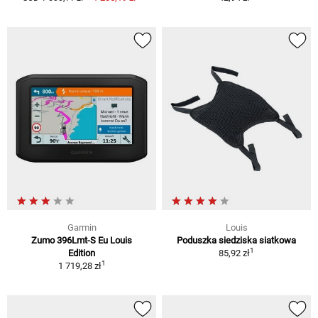
Garmin
Louis
Zumo 396Lmt-S Eu Louis
Poduszka siedziska siatkowa
1
Edition
85,92 zł
1
1 719,28 zł