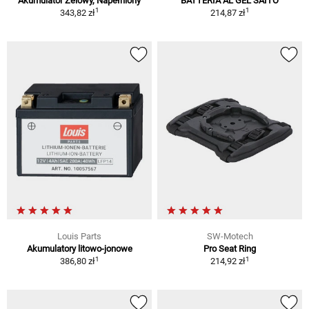
Akumulator Żelowy, Napełniony
BATTERIA AL GEL SAITO
1
1
343,82 zł
214,87 zł
Louis Parts
SW-Motech
Akumulatory litowo-jonowe
Pro Seat Ring
1
1
386,80 zł
214,92 zł