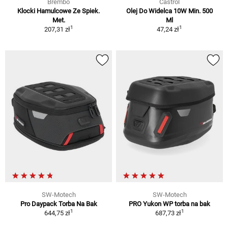
Brembo
Castrol
Klocki Hamulcowe Ze Spiek.
Olej Do Widelca 10W Min. 500
Met.
Ml
1
1
207,31 zł
47,24 zł
SW-Motech
SW-Motech
Pro Daypack Torba Na Bak
PRO Yukon WP torba na bak
1
1
644,75 zł
687,73 zł