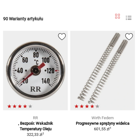
90 Warianty artykułu
RR
Wirth Federn
, Bezpośr. Wskaźnik
Progresywne sprężyny widelca
1
Temperatury Oleju
601,55 zł
1
322,33 zł