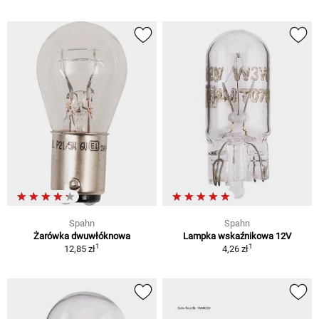
Spahn
Spahn
Żarówka dwuwłóknowa
Lampka wskaźnikowa 12V
1
1
12,85 zł
4,26 zł