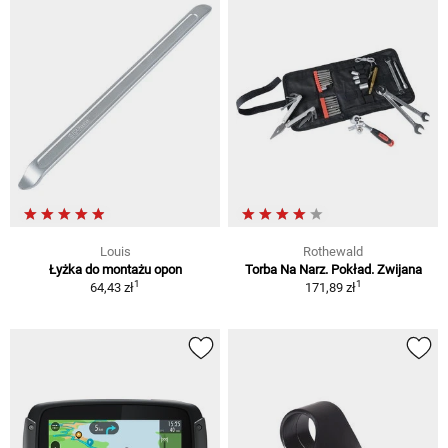
Louis
Rothewald
Łyżka do montażu opon
Torba Na Narz. Pokład. Zwijana
1
1
64,43 zł
171,89 zł