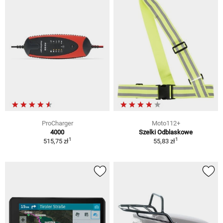
ProCharger
Moto112+
4000
Szelki Odblaskowe
1
1
515,75 zł
55,83 zł