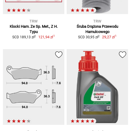
TRW
TRW
Klocki Ham. Ze Sp. Met., Z H.
Śruba Drążona Przewodu
Typu
Hamulcowego
1
1
2
2
121,94 zł
29,27 zł
SCD 189,13 zł
SCD 30,95 zł