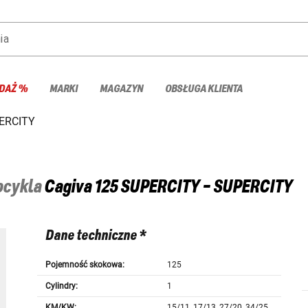
ia
DAŻ %
MARKI
MAGAZYN
OBSŁUGA KLIENTA
ERCITY
tocykla
Cagiva
125 SUPERCITY - SUPERCITY
Dane techniczne *
Pojemność skokowa:
125
Cylindry:
1
KM/KW:
15/11, 17/13, 27/20, 34/25