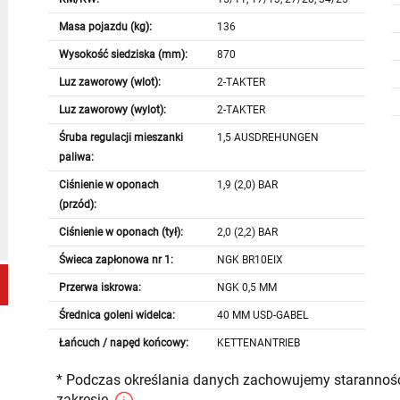
Masa pojazdu (kg):
136
Wysokość siedziska (mm):
870
Luz zaworowy (wlot):
2-TAKTER
Luz zaworowy (wylot):
2-TAKTER
Śruba regulacji mieszanki
1,5 AUSDREHUNGEN
paliwa:
Ciśnienie w oponach
1,9 (2,0) BAR
(przód):
Ciśnienie w oponach (tył):
2,0 (2,2) BAR
Świeca zapłonowa nr 1:
NGK BR10EIX
Przerwa iskrowa:
NGK 0,5 MM
Średnica goleni widelca:
40 MM USD-GABEL
Łańcuch / napęd końcowy:
KETTENANTRIEB
* Podczas określania danych zachowujemy staranność
zakresie