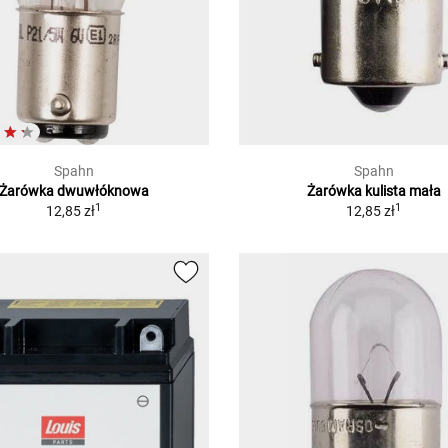
Spahn
Spahn
Żarówka dwuwłóknowa
Żarówka kulista mała
1
1
12,85 zł
12,85 zł