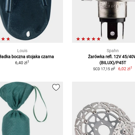
Louis
Spahn
ładka boczna stojaka czarna
Żarówka refl. 12V 45/4
1
6,40 zł
(BILUX)/P45T
1
6,02 zł
2
SCD 17,15 zł