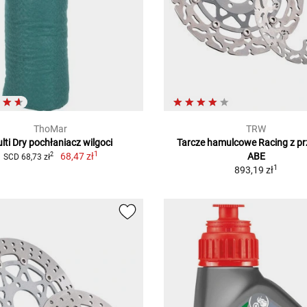
ThoMar
TRW
lti Dry pochłaniacz wilgoci
Tarcze hamulcowe Racing z pr
1
68,47 zł
ABE
2
SCD 68,73 zł
1
893,19 zł