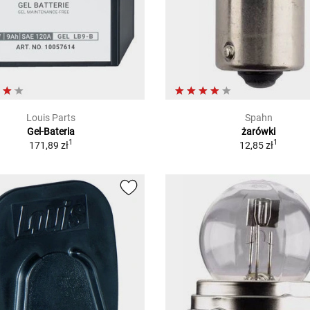
Louis Parts
Spahn
Gel-Bateria
żarówki
1
1
171,89 zł
12,85 zł