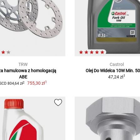
TRW
Castrol
za hamulcowa z homologacją
Olej Do Widelca 10W Min. 5
1
ABE
47,24 zł
1
755,30 zł
2
SCD 804,64 zł