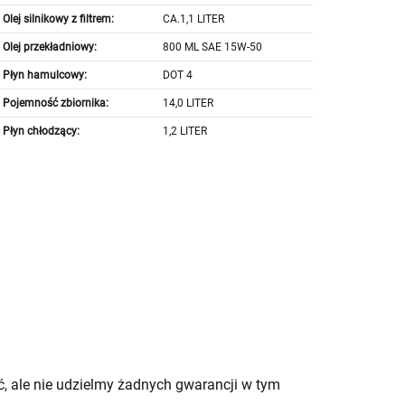
Olej silnikowy z filtrem:
CA.1,1 LITER
Olej przekładniowy:
800 ML SAE 15W-50
Płyn hamulcowy:
DOT 4
Pojemność zbiornika:
14,0 LITER
Płyn chłodzący:
1,2 LITER
, ale nie udzielmy żadnych gwarancji w tym