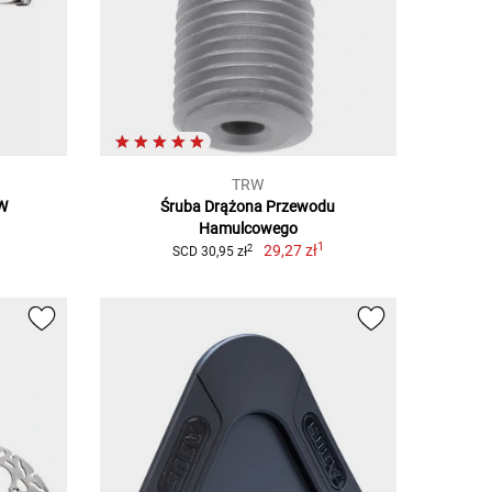
TRW
0W
Śruba Drążona Przewodu
Hamulcowego
1
29,27 zł
2
SCD 30,95 zł