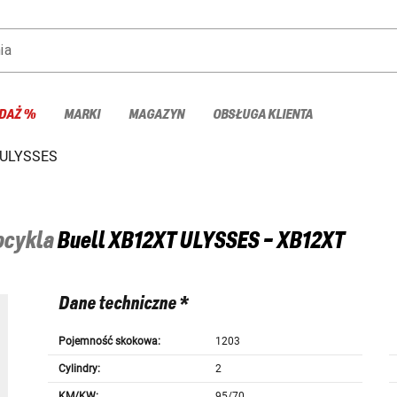
ia
DAŻ %
MARKI
MAGAZYN
OBSŁUGA KLIENTA
 ULYSSES
tocykla
Buell
XB12XT ULYSSES - XB12XT
Dane techniczne *
Pojemność skokowa:
1203
Cylindry:
2
KM/KW:
95/70