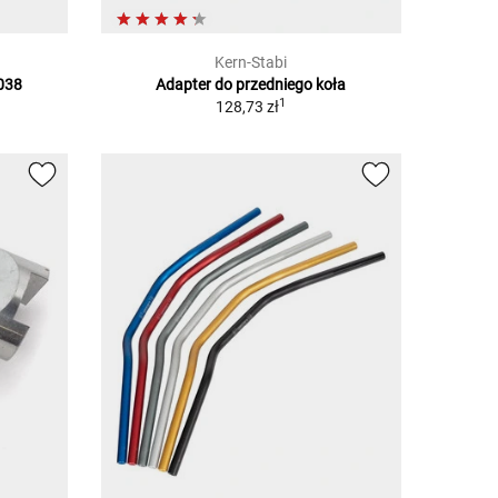
Kern-Stabi
038
Adapter do przedniego koła
1
128,73 zł