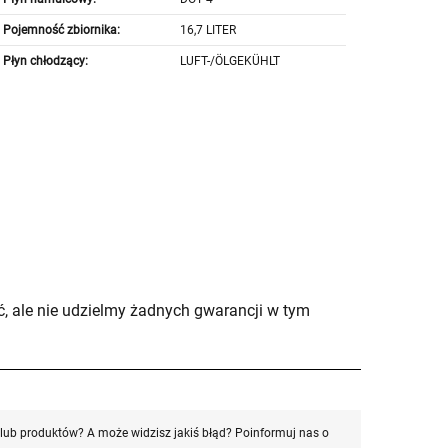
Pojemność zbiornika:
16,7 LITER
Płyn chłodzący:
LUFT-/ÖLGEKÜHLT
, ale nie udzielmy żadnych gwarancji w tym
ub produktów? A może widzisz jakiś błąd? Poinformuj nas o