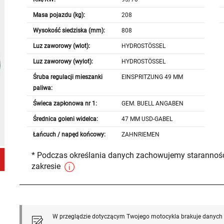
Masa pojazdu (kg):
208
Wysokość siedziska (mm):
808
Luz zaworowy (wlot):
HYDROSTÖSSEL
Luz zaworowy (wylot):
HYDROSTÖSSEL
Śruba regulacji mieszanki
EINSPRITZUNG 49 MM
paliwa:
Świeca zapłonowa nr 1:
GEM. BUELL ANGABEN
Średnica goleni widelca:
47 MM USD-GABEL
Łańcuch / napęd końcowy:
ZAHNRIEMEN
* Podczas określania danych zachowujemy staranność
zakresie
W przeglądzie dotyczącym Twojego motocykla brakuje danych l