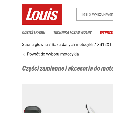
Hasło wyszukiwan
ODZIEŻ I KASKI
TECHNIKA I CZAS WOLNY
WYPRZE
Strona główna
Baza danych motocykli
XB12XT
Powrót do wyboru motocykla
Części zamienne i akcesoria do mo