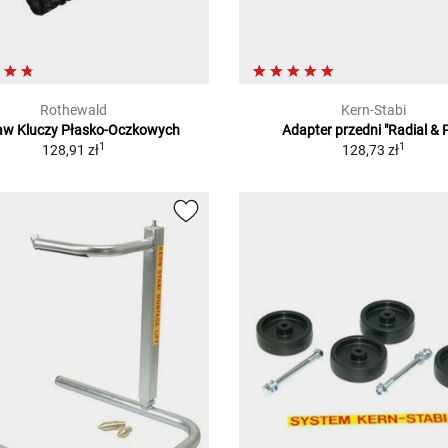
Rothewald
Kern-Stabi
aw Kluczy Płasko-Oczkowych
Adapter przedni "Radial & P
1
1
128,91 zł
128,73 zł