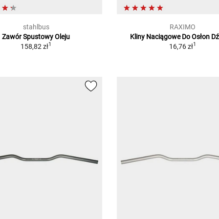
stahlbus
RAXIMO
Zawór Spustowy Oleju
Kliny Naciągowe Do Osłon Dź
1
1
158,82 zł
16,76 zł