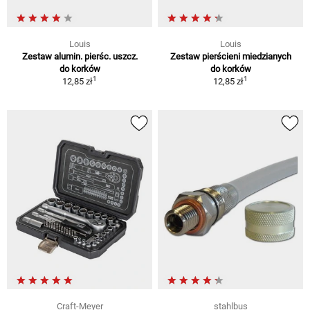
Louis
Louis
Zestaw alumin. pierśc. uszcz.
Zestaw pierścieni miedzianych
do korków
do korków
1
1
12,85 zł
12,85 zł
Craft-Meyer
stahlbus