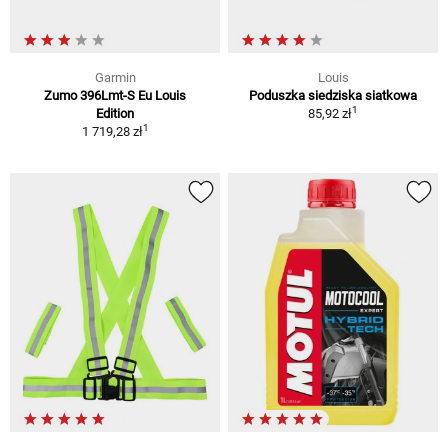
Garmin
Louis
Zumo 396Lmt-S Eu Louis
Poduszka siedziska siatkowa
1
Edition
85,92 zł
1
1 719,28 zł