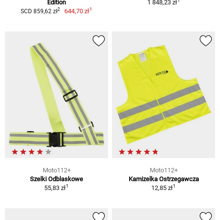
1
Edition
1 848,23 zł
1
2
644,70 zł
SCD 859,62 zł
Moto112+
Moto112+
Szelki Odblaskowe
Kamizelka Ostrzegawcza
1
1
55,83 zł
12,85 zł