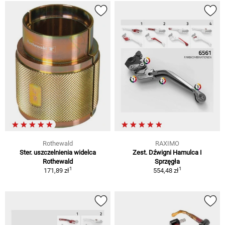
Rothewald
RAXIMO
Ster. uszczelnienia widelca
Zest. Dźwigni Hamulca I
Rothewald
Sprzęgła
1
1
171,89 zł
554,48 zł