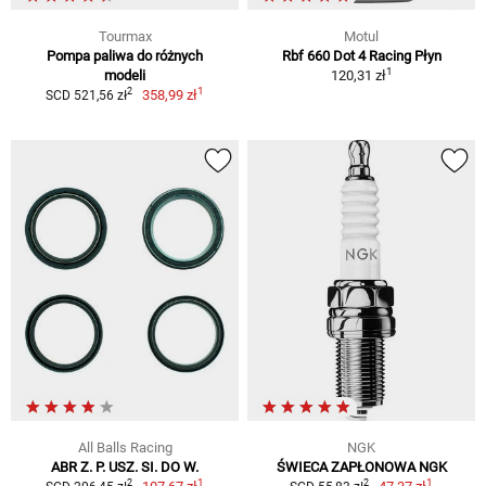
Tourmax
Motul
Pompa paliwa do różnych
Rbf 660 Dot 4 Racing Płyn
1
modeli
120,31 zł
1
2
358,99 zł
SCD 521,56 zł
All Balls Racing
NGK
ABR Z. P. USZ. SI. DO W.
ŚWIECA ZAPŁONOWA NGK
1
1
2
2