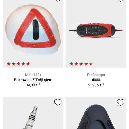
Moto112+
ProCharger
Pokrowiec Z Trójkątem
4000
1
1
34,34 zł
515,75 zł