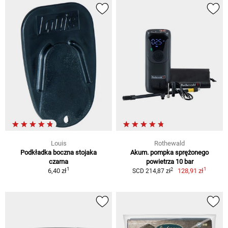
Louis
Rothewald
Podkładka boczna stojaka
Akum. pompka sprężonego
czarna
powietrza 10 bar
1
1
2
6,40 zł
128,91 zł
SCD 214,87 zł