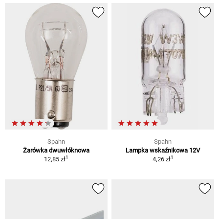
Spahn
Spahn
Żarówka dwuwłóknowa
Lampka wskaźnikowa 12V
1
1
12,85 zł
4,26 zł