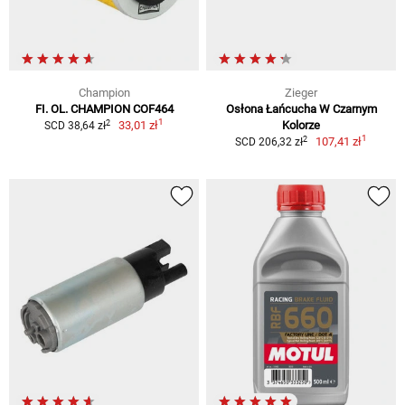
Champion
Zieger
FI. OL. CHAMPION COF464
Osłona Łańcucha W Czarnym
1
2
33,01 zł
Kolorze
SCD 38,64 zł
1
2
107,41 zł
SCD 206,32 zł