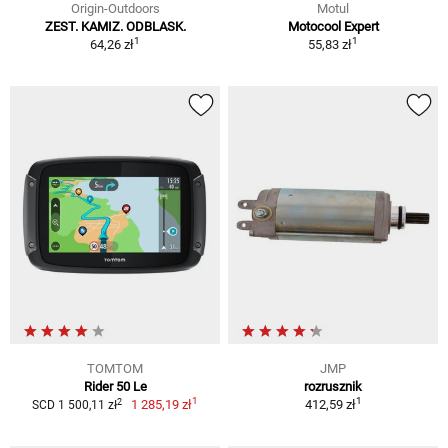
Origin-Outdoors
Motul
ZEST. KAMIZ. ODBLASK.
Motocool Expert
1
1
64,26 zł
55,83 zł
TOMTOM
JMP
Rider 50 Le
rozrusznik
1
1
2
1 285,19 zł
412,59 zł
SCD 1 500,11 zł