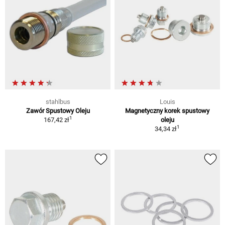
stahlbus
Louis
Zawór Spustowy Oleju
Magnetyczny korek spustowy
1
167,42 zł
oleju
1
34,34 zł