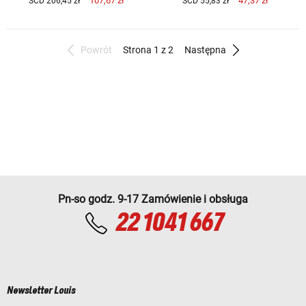
107,67 zł
47,37 zł
SCD 206,45 zł
SCD 55,83 zł
Powrót
Strona 1 z 2
Następna
Pn-so godz. 9-17 Zamówienie i obsługa
22 1041 667
Newsletter Louis