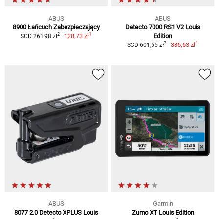
ABUS
ABUS
8900 Łańcuch Zabezpieczający
Detecto 7000 RS1 V2 Louis
1
2
128,73 zł
Edition
SCD 261,98 zł
1
2
386,63 zł
SCD 601,55 zł
ABUS
Garmin
8077 2.0 Detecto XPLUS Louis
Zumo XT Louis Edition