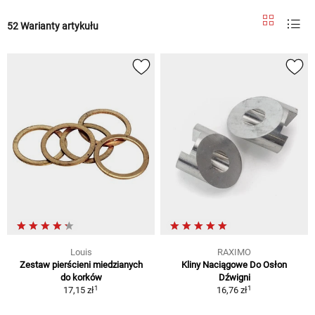
52 Warianty artykułu
Louis
RAXIMO
Zestaw pierścieni miedzianych
Kliny Naciągowe Do Osłon
do korków
Dźwigni
1
1
17,15 zł
16,76 zł