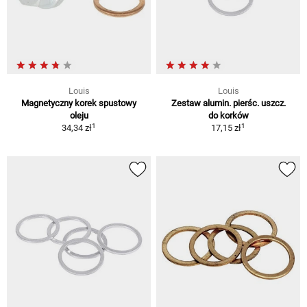
Louis
Louis
Magnetyczny korek spustowy
Zestaw alumin. pierśc. uszcz.
oleju
do korków
1
1
34,34 zł
17,15 zł