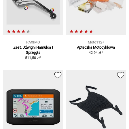
RAXIMO
Moto112+
Zest. Dźwigni Hamulca I
Apteczka Motocyklowa
1
Sprzęgła
42,94 zł
1
511,50 zł