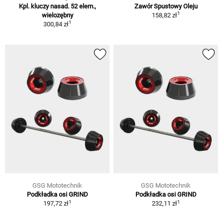
Kpl. kluczy nasad. 52 elem.,
Zawór Spustowy Oleju
1
wielozębny
158,82 zł
1
300,84 zł
GSG Mototechnik
GSG Mototechnik
Podkładka osi GRIND
Podkładka osi GRIND
1
1
197,72 zł
232,11 zł