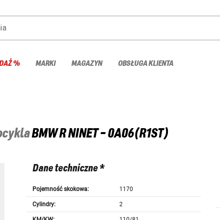
ia
DAŻ %
MARKI
MAGAZYN
OBSŁUGA KLIENTA
tocykla
BMW
R NINET - 0A06(R1ST)
Dane techniczne *
Pojemność skokowa:
1170
Cylindry:
2
KM/KW:
110/81