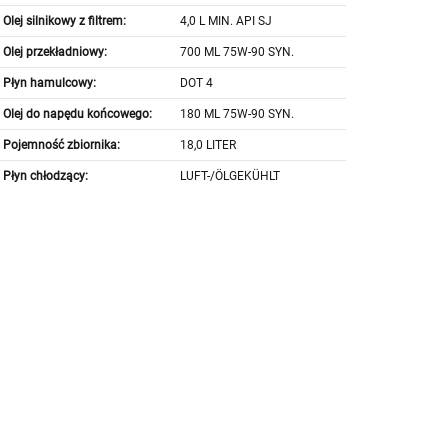
Olej silnikowy z filtrem:
4,0 L MIN. API SJ
Olej przekładniowy:
700 ML 75W-90 SYN.
Płyn hamulcowy:
DOT 4
Olej do napędu końcowego:
180 ML 75W-90 SYN.
Pojemność zbiornika:
18,0 LITER
Płyn chłodzący:
LUFT-/ÖLGEKÜHLT