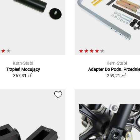
Kern-Stabi
Kern-Stabi
Trzpień Mocujący
Adapter Do Podn. Przedni
1
1
367,31 zł
259,21 zł