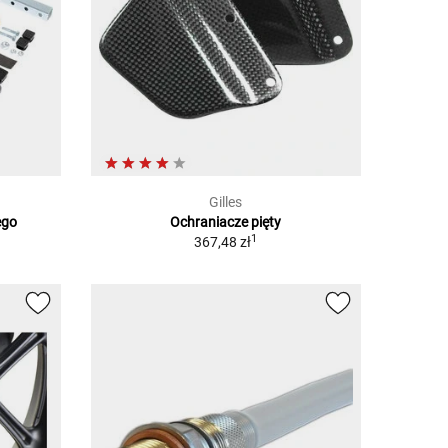
Gilles
ego
Ochraniacze pięty
1
367,48 zł