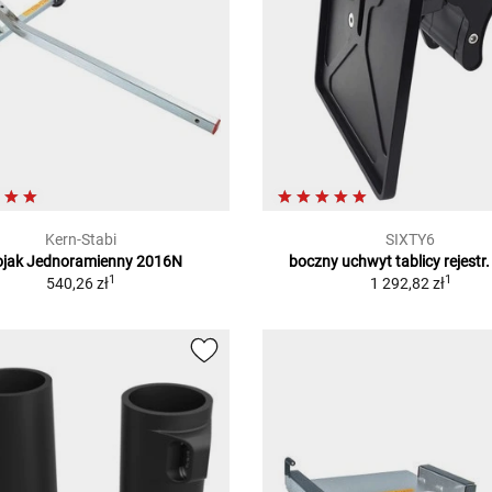
Kern-Stabi
SIXTY6
ojak Jednoramienny 2016N
boczny uchwyt tablicy rejestr.
1
1
540,26 zł
1 292,82 zł