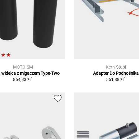
MOTOISM
Kern-Stabi
 widelca z migaczem Type-Two
Adapter Do Podnośnika
1
1
864,33 zł
561,88 zł