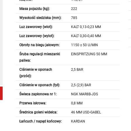
Masa pojazdu (kg):
222
Wysokość siedziska (mm):
785
Luz zaworowy (wlot):
KALT 0,13-0,23 MM
Luz zaworowy (wylot):
KALT 0,30-0,40 MM
Obroty na biegu jałowym:
1150 ± 50 U/MIN
Śruba regulacji mieszanki
EINSPRITZUNG 50 MM
paliwa:
Ciśnienie w oponach
2,5 BAR
(przód):
Ciśnienie w oponach (tył):
2,5 (2,9) BAR
Świeca zapłonowa nr 1:
NGK MAR8B-JDS
Przerwa iskrowa:
0,8 MM
Średnica goleni widelca:
46 MM USD-GABEL
Łańcuch / napęd końcowy:
KARDAN