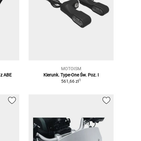
MOTOISM
 z ABE
Kierunk. Type-One Św. Poz. I
1
561,66 zł