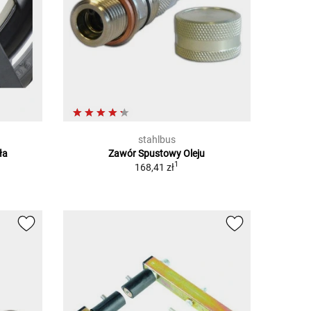
stahlbus
ła
Zawór Spustowy Oleju
1
168,41 zł