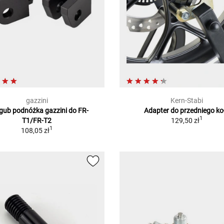
gazzini
Kern-Stabi
gub podnóżka gazzini do FR-
Adapter do przedniego ko
1
T1/FR-T2
129,50 zł
1
108,05 zł