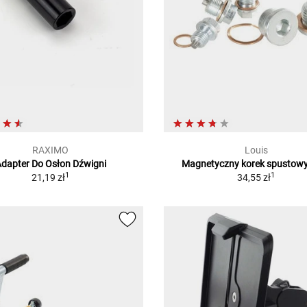
RAXIMO
Louis
dapter Do Osłon Dźwigni
Magnetyczny korek spustowy
1
1
21,19 zł
34,55 zł