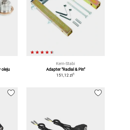
Kern-Stabi
 oleju
Adapter "Radial & Pin"
1
151,12 zł