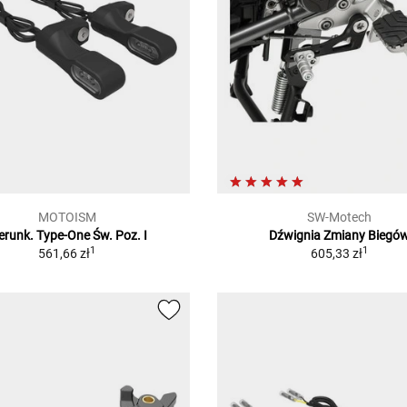
MOTOISM
SW-Motech
erunk. Type-One Św. Poz. I
Dźwignia Zmiany Biegó
1
1
561,66 zł
605,33 zł