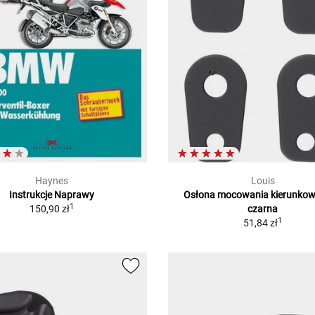
Haynes
Louis
Instrukcje Naprawy
Osłona mocowania kierunko
1
150,90 zł
czarna
1
51,84 zł