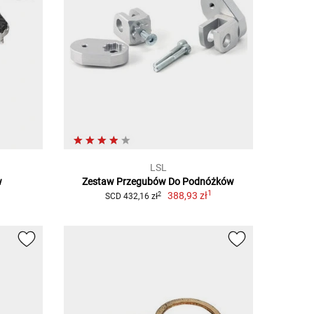
LSL
w
Zestaw Przegubów Do Podnóżków
1
388,93 zł
2
SCD 432,16 zł