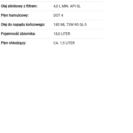
Olej silnikowy z filtrem:
4,0 L MIN. API SL
Płyn hamulcowy:
DOT 4
Olej do napędu końcowego:
180 ML 75W-90 GL-5
Pojemność zbiornika:
18,0 LITER
Płyn chłodzący:
CA. 1,5 LITER