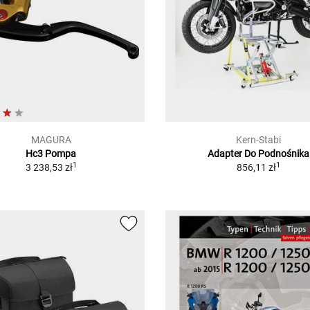
MAGURA
Kern-Stabi
Hc3 Pompa
Adapter Do Podnośnika
1
1
3 238,53 zł
856,11 zł