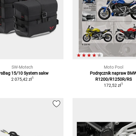
SW-Motech
Moto Pool
ysBag 15/10 System sakw
Podręcznik napraw BM
1
2 075,42 zł
R1200/R1250R/RS
1
172,52 zł