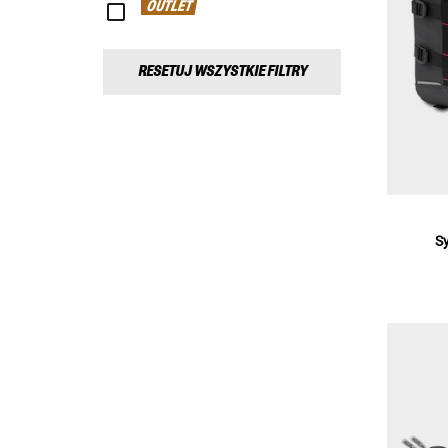
OUTLET
RESETUJ WSZYSTKIE FILTRY
S