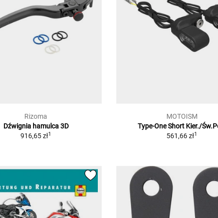
Rizoma
MOTOISM
Dźwignia hamulca 3D
Type-One Short Kier./Św.P
1
1
916,65 zł
561,66 zł