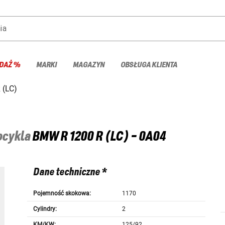
ia
DAŻ %
MARKI
MAGAZYN
OBSŁUGA KLIENTA
 (LC)
tocykla
BMW
R 1200 R (LC) - 0A04
Dane techniczne *
Pojemność skokowa:
1170
Cylindry:
2
KM/KW:
125/92