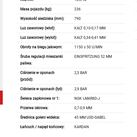
Masa pojazdu (kg):
236
Wysokość siedziska (mm):
790
Luz zaworowy (wlot):
KALT 0,10-0,17 MM
Luz zaworowy (wylot):
KALT 0,34-0,41 MM
Obroty na biegu jałowym:
1150 ± 50 U/MIN
Śruba regulacji mieszanki
EINSPRITZUNG 52 MM
paliwa:
Ciśnienie w oponach
2,5 BAR
(przód):
Ciśnienie w oponach (tył):
2,9 BAR
Świeca zapłonowa nr 1:
NGK LMAR8D-J
Przerwa iskrowa:
0,7-0,9 MM
Średnica goleni widelca:
45 MM USD-GABEL
Łańcuch / napęd końcowy:
KARDAN