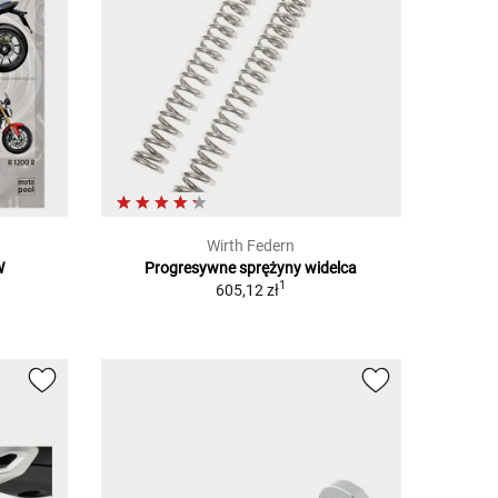
Wirth Federn
W
Progresywne sprężyny widelca
1
605,12 zł