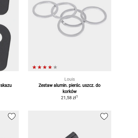
Louis
wskazu
Zestaw alumin. pierśc. uszcz. do
korków
1
21,58 zł