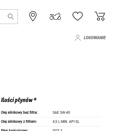
LOGOWANIE
Ilości płynów *
Olej silnikowy bez filtra:
SAE 5W-40
Olej silnikowy z filtrem:
4,5 L MIN. API SL
Płyn hamulcowy:
DOT 4