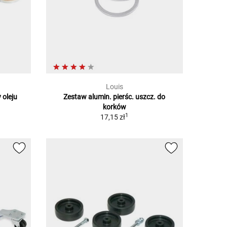
Louis
 oleju
Zestaw alumin. pierśc. uszcz. do
korków
1
17,15 zł