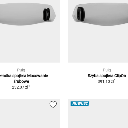
Puig
Puig
kładka spojlera Mocowanie
Szyba spojlera ClipOn
1
śrubowe
391,10 zł
1
232,07 zł
NOWOŚĆ