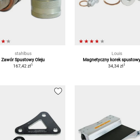
stahlbus
Louis
Zawór Spustowy Oleju
Magnetyczny korek spustowy
1
1
167,42 zł
34,34 zł