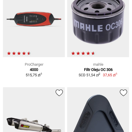
ProCharger
mahle
4000
Filtr Oleju OC 306
1
1
2
515,75 zł
37,65 zł
SCD 51,54 zł