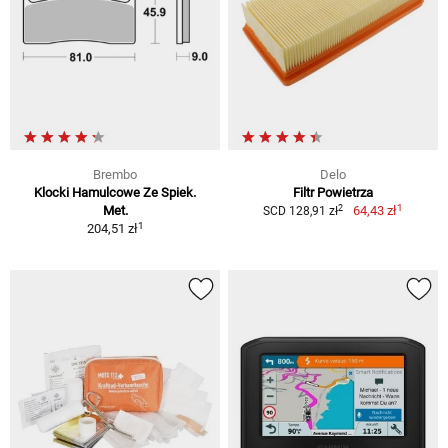
Brembo
Delo
Klocki Hamulcowe Ze Spiek.
Filtr Powietrza
1
2
Met.
64,43 zł
SCD 128,91 zł
1
204,51 zł