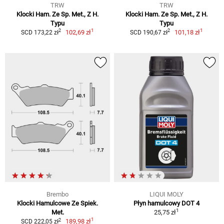
TRW
TRW
Klocki Ham. Ze Sp. Met., Z H.
Klocki Ham. Ze Sp. Met., Z H.
Typu
Typu
1
1
2
2
102,69 zł
101,18 zł
SCD 173,22 zł
SCD 190,67 zł
Brembo
LIQUI MOLY
Klocki Hamulcowe Ze Spiek.
Płyn hamulcowy DOT 4
1
Met.
25,75 zł
1
2
189,98 zł
SCD 222,05 zł