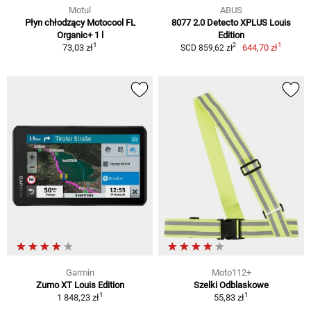
Motul
ABUS
Płyn chłodzący Motocool FL
8077 2.0 Detecto XPLUS Louis
Organic+ 1 l
Edition
1
1
2
73,03 zł
644,70 zł
SCD 859,62 zł
Garmin
Moto112+
Zumo XT Louis Edition
Szelki Odblaskowe
1
1
1 848,23 zł
55,83 zł