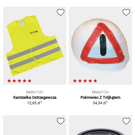
Moto112+
Moto112+
Kamizelka Ostrzegawcza
Pokrowiec Z Trójkątem
1
1
12,85 zł
34,34 zł