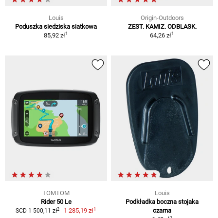
Louis
Origin-Outdoors
Poduszka siedziska siatkowa
ZEST. KAMIZ. ODBLASK.
1
1
85,92 zł
64,26 zł
TOMTOM
Louis
Rider 50 Le
Podkładka boczna stojaka
1
2
1 285,19 zł
czarna
SCD 1 500,11 zł
1