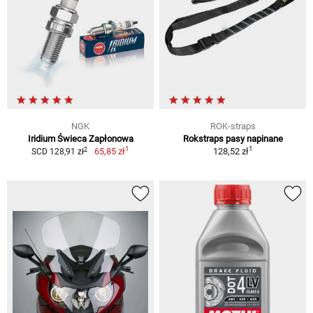
NGK
ROK-straps
Iridium Świeca Zapłonowa
Rokstraps pasy napinane
1
1
2
65,85 zł
128,52 zł
SCD 128,91 zł