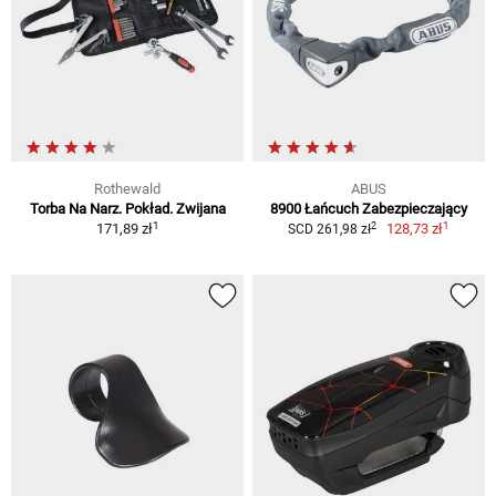
Rothewald
ABUS
Torba Na Narz. Pokład. Zwijana
8900 Łańcuch Zabezpieczający
1
1
2
171,89 zł
128,73 zł
SCD 261,98 zł