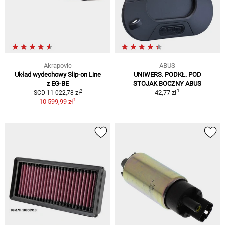
Akrapovic
ABUS
Układ wydechowy Slip-on Line
UNIWERS. PODKŁ. POD
z EG-BE
STOJAK BOCZNY ABUS
1
2
42,77 zł
SCD 11 022,78 zł
1
10 599,99 zł