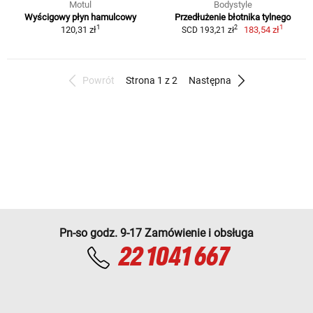
Motul
Bodystyle
Wyścigowy płyn hamulcowy
Przedłużenie błotnika tylnego
1
1
2
120,31 zł
183,54 zł
SCD 193,21 zł
Powrót
Strona 1 z 2
Następna
Pn-so godz. 9-17 Zamówienie i obsługa
22 1041 667