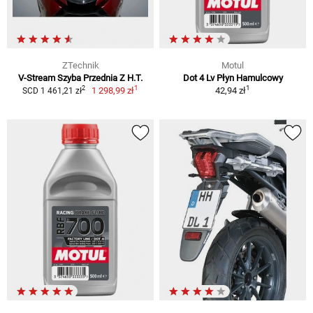
ZTechnik
Motul
V-Stream Szyba Przednia Z H.T.
Dot 4 Lv Płyn Hamulcowy
1
1
2
1 298,99 zł
42,94 zł
SCD 1 461,21 zł