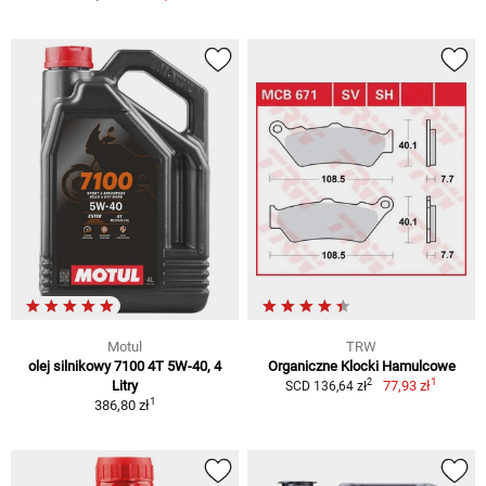
Motul
TRW
olej silnikowy 7100 4T 5W-40, 4
Organiczne Klocki Hamulcowe
1
2
Litry
77,93 zł
SCD 136,64 zł
1
386,80 zł