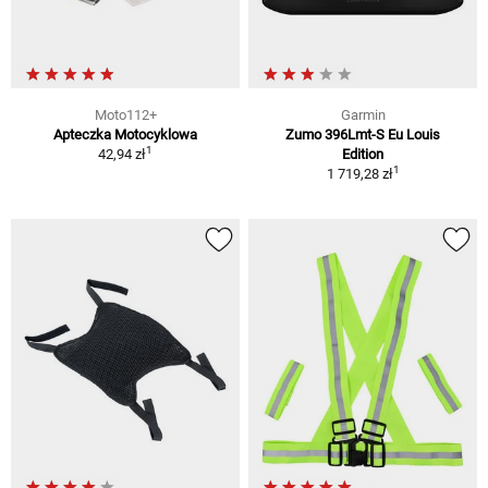
Moto112+
Garmin
Apteczka Motocyklowa
Zumo 396Lmt-S Eu Louis
1
42,94 zł
Edition
1
1 719,28 zł