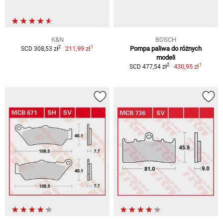
K&N
BOSCH
1
2
211,99 zł
Pompa paliwa do różnych
SCD 308,53 zł
modeli
1
2
430,95 zł
SCD 477,54 zł