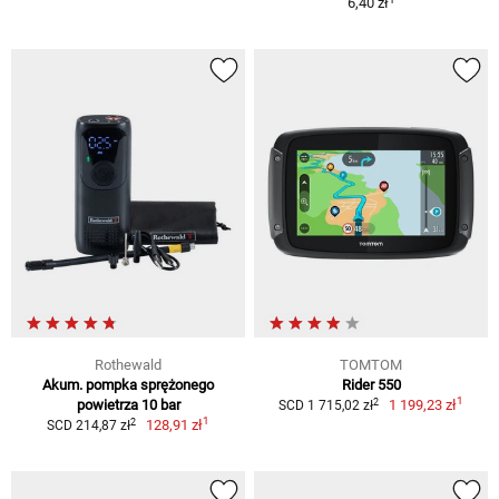
6,40 zł
Rothewald
TOMTOM
Akum. pompka sprężonego
Rider 550
1
2
powietrza 10 bar
1 199,23 zł
SCD 1 715,02 zł
1
2
128,91 zł
SCD 214,87 zł