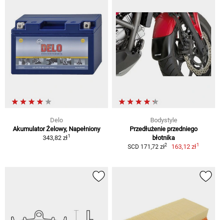
Delo
Bodystyle
Akumulator Żelowy, Napełniony
Przedłużenie przedniego
1
343,82 zł
błotnika
1
2
163,12 zł
SCD 171,72 zł