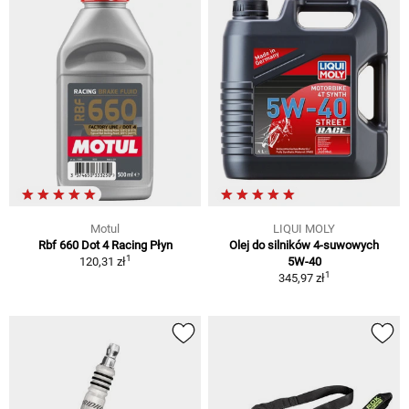
Motul
LIQUI MOLY
Rbf 660 Dot 4 Racing Płyn
Olej do silników 4-suwowych
1
120,31 zł
5W-40
1
345,97 zł