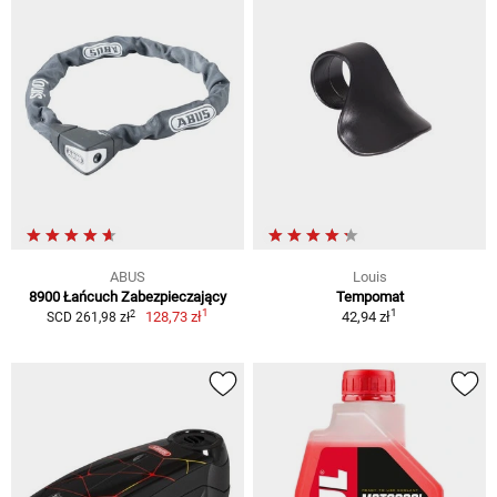
ABUS
Louis
8900 Łańcuch Zabezpieczający
Tempomat
1
1
2
128,73 zł
42,94 zł
SCD 261,98 zł