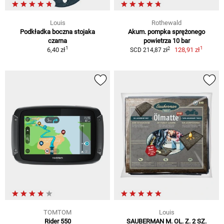
Louis
Rothewald
Podkładka boczna stojaka
Akum. pompka sprężonego
czarna
powietrza 10 bar
1
1
2
6,40 zł
128,91 zł
SCD 214,87 zł
TOMTOM
Louis
Rider 550
SAUBERMAN M. OL. Z. 2 SZ.