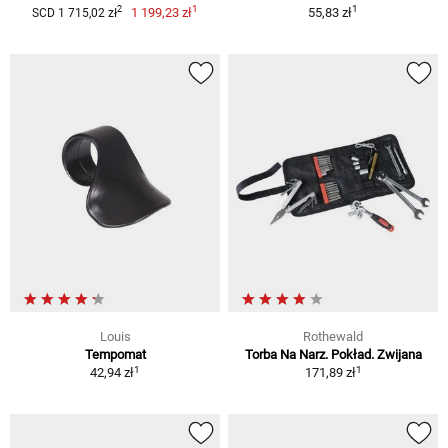
1
1
2
1 199,23 zł
55,83 zł
SCD 1 715,02 zł
Louis
Rothewald
Tempomat
Torba Na Narz. Pokład. Zwijana
1
1
42,94 zł
171,89 zł