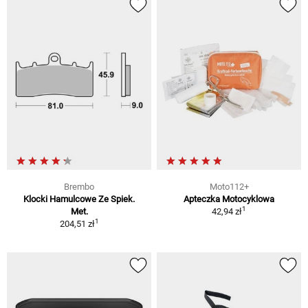
Brembo
Moto112+
Klocki Hamulcowe Ze Spiek.
Apteczka Motocyklowa
1
Met.
42,94 zł
1
204,51 zł