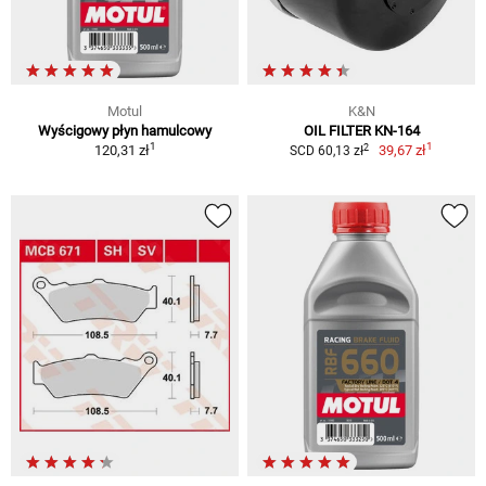
Motul
K&N
Wyścigowy płyn hamulcowy
OIL FILTER KN-164
1
1
2
120,31 zł
39,67 zł
SCD 60,13 zł