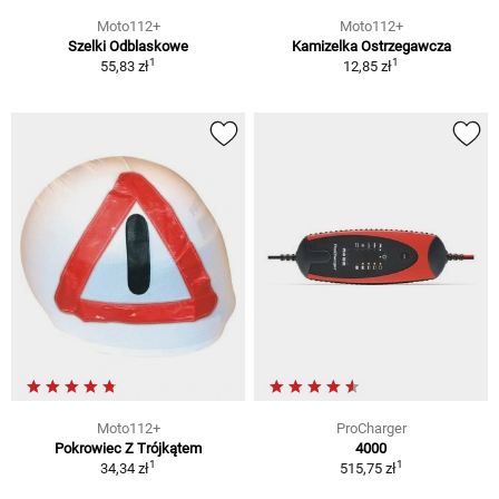
Moto112+
Moto112+
Szelki Odblaskowe
Kamizelka Ostrzegawcza
1
1
55,83 zł
12,85 zł
Moto112+
ProCharger
Pokrowiec Z Trójkątem
4000
1
1
34,34 zł
515,75 zł