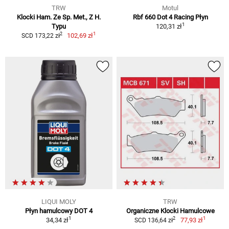
TRW
Motul
Klocki Ham. Ze Sp. Met., Z H.
Rbf 660 Dot 4 Racing Płyn
1
Typu
120,31 zł
1
2
102,69 zł
SCD 173,22 zł
LIQUI MOLY
TRW
Płyn hamulcowy DOT 4
Organiczne Klocki Hamulcowe
1
1
2
34,34 zł
77,93 zł
SCD 136,64 zł