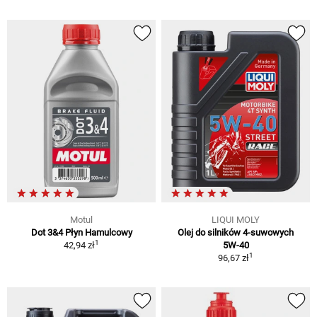
Motul
LIQUI MOLY
Dot 3&4 Płyn Hamulcowy
Olej do silników 4-suwowych
1
42,94 zł
5W-40
1
96,67 zł