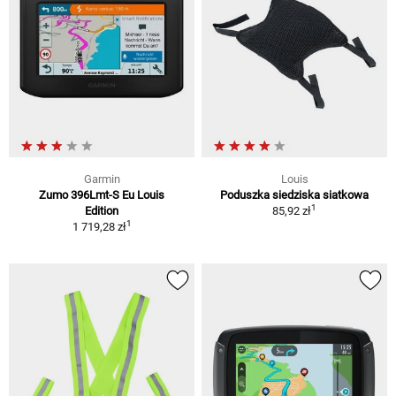
Garmin
Louis
Zumo 396Lmt-S Eu Louis
Poduszka siedziska siatkowa
1
Edition
85,92 zł
1
1 719,28 zł