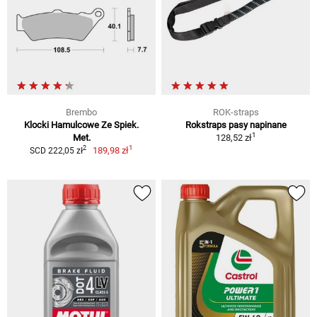
Brembo
ROK-straps
Klocki Hamulcowe Ze Spiek.
Rokstraps pasy napinane
1
Met.
128,52 zł
1
2
189,98 zł
SCD 222,05 zł