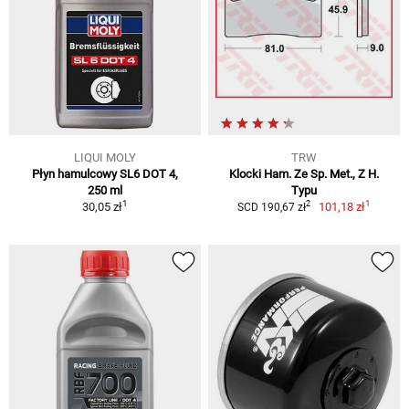
LIQUI MOLY
TRW
Płyn hamulcowy SL6 DOT 4,
Klocki Ham. Ze Sp. Met., Z H.
250 ml
Typu
1
1
2
30,05 zł
101,18 zł
SCD 190,67 zł