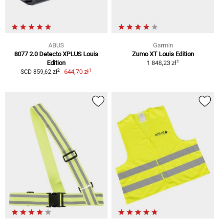
ABUS
Garmin
8077 2.0 Detecto XPLUS Louis
Zumo XT Louis Edition
1
Edition
1 848,23 zł
1
2
644,70 zł
SCD 859,62 zł