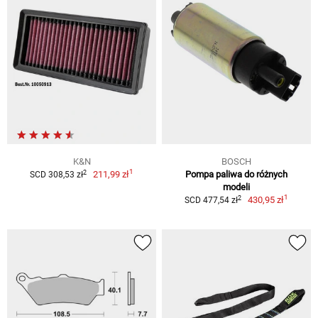
K&N
BOSCH
1
2
211,99 zł
Pompa paliwa do różnych
SCD 308,53 zł
modeli
1
2
430,95 zł
SCD 477,54 zł