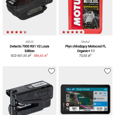
ABUS
Motul
Detecto 7000 RS1 V2 Louis
Płyn chłodzący Motocool FL
Edition
Organic+ 1 l
1
1
2
386,63 zł
73,03 zł
SCD 601,55 zł