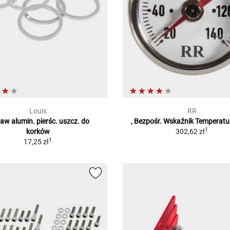
Louis
RR
aw alumin. pierśc. uszcz. do
, Bezpośr. Wskaźnik Temperatur
1
korków
302,62 zł
1
17,25 zł