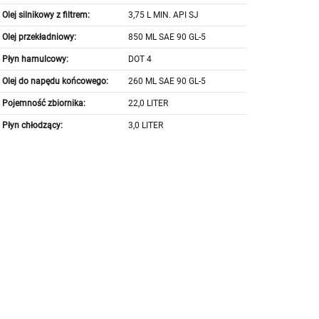
Olej silnikowy z filtrem:
3,75 L MIN. API SJ
Olej przekładniowy:
850 ML SAE 90 GL-5
Płyn hamulcowy:
DOT 4
Olej do napędu końcowego:
260 ML SAE 90 GL-5
Pojemność zbiornika:
22,0 LITER
Płyn chłodzący:
3,0 LITER