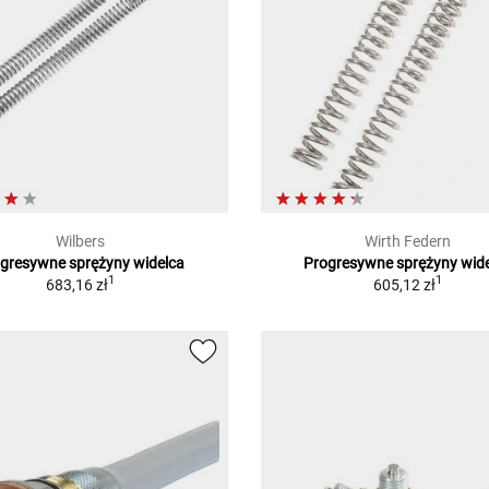
Wilbers
Wirth Federn
gresywne sprężyny widelca
Progresywne sprężyny wid
1
1
683,16 zł
605,12 zł