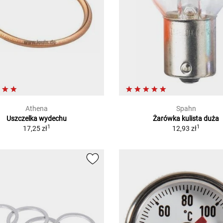
Athena
Spahn
Uszczelka wydechu
Żarówka kulista duża
1
1
17,25 zł
12,93 zł