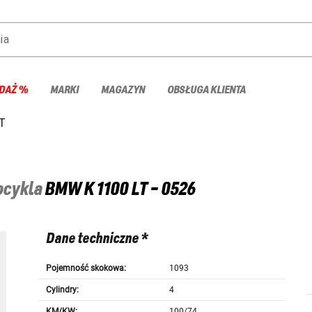
ia
DAŻ %
MARKI
MAGAZYN
OBSŁUGA KLIENTA
LT
tocykla
BMW
K 1100 LT - 0526
Dane techniczne *
Pojemność skokowa:
1093
Cylindry:
4
KM/KW:
100/74