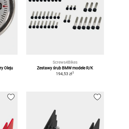
Screws4Bikes
y Oleju
Zestawy śrub BMW modele R/K
1
194,53 zł