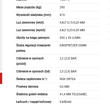
Masa pojazdu (kg):
290
Wysokość siedziska (mm):
810
Luz zaworowy (wlot):
KALT 0,15-0,20 MM
Luz zaworowy (wylot):
KALT 0,25-0,30 MM
Obroty na biegu jałowym:
950 ± 50 U/MIN
Śruba regulacji mieszanki
EINSPRITZER 35MM
paliwa:
Ciśnienie w oponach
2,2 (2,5) BAR
(przód):
Ciśnienie w oponach (tył):
2,5 (2,9) BAR
Świeca zapłonowa nr 1:
NGK DR7EA
Przerwa iskrowa:
0,6 MM
Średnica goleni widelca:
41,4 MM TELEGABEL
Łańcuch / napęd końcowy:
KARDAN