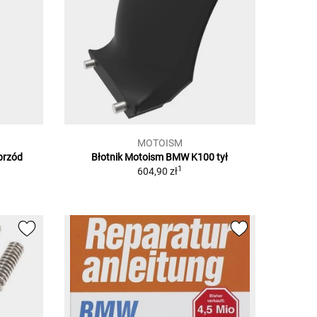
MOTOISM
przód
Błotnik Motoism BMW K100 tył
1
604,90 zł