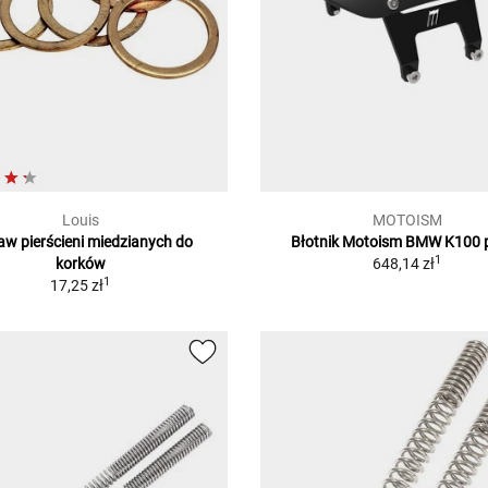
Louis
MOTOISM
aw pierścieni miedzianych do
Błotnik Motoism BMW K100 
1
korków
648,14 zł
1
17,25 zł