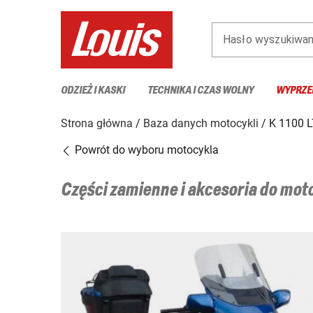
Hasło wyszukiwan
ODZIEŻ I KASKI
TECHNIKA I CZAS WOLNY
WYPRZE
Strona główna
Baza danych motocykli
K 1100 
Powrót do wyboru motocykla
Części zamienne i akcesoria do mo