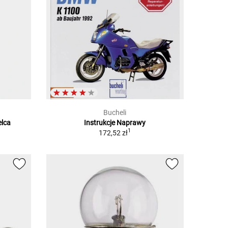
Bucheli
elca
Instrukcje Naprawy
1
172,52 zł