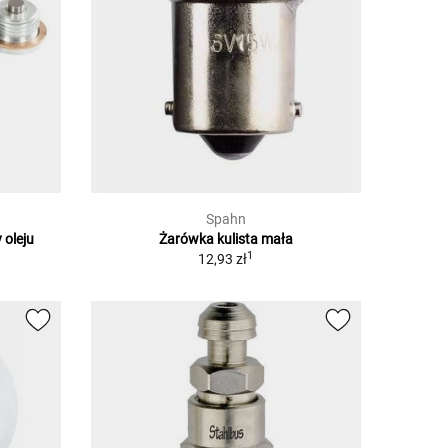
Spahn
 oleju
Żarówka kulista mała
1
12,93 zł