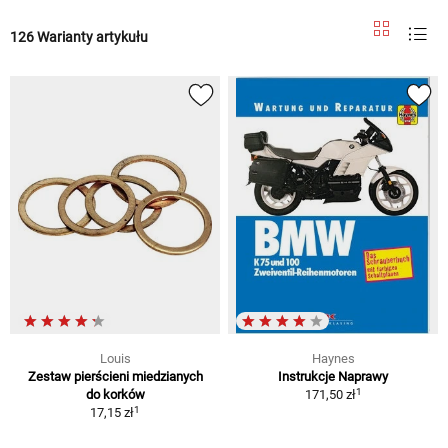
126 Warianty artykułu
Louis
Haynes
Zestaw pierścieni miedzianych
Instrukcje Naprawy
1
do korków
171,50 zł
1
17,15 zł