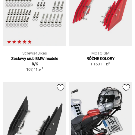
Screws4Bikes
MOTOISM
Zestawy śrub BMW modele
RÓŻNE KOLORY
1
R/K
1 160,11 zł
1
107,41 zł