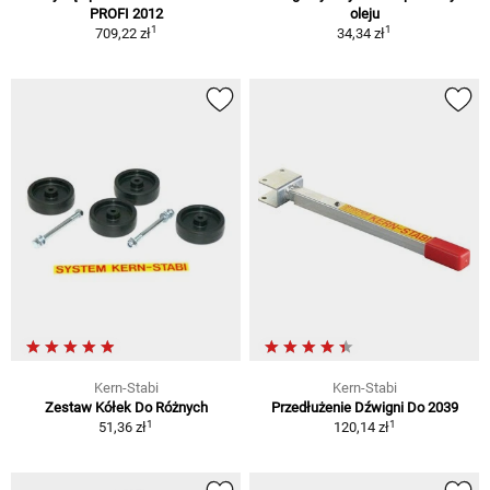
PROFI 2012
oleju
1
1
709,22 zł
34,34 zł
Kern-Stabi
Kern-Stabi
Zestaw Kółek Do Różnych
Przedłużenie Dźwigni Do 2039
1
1
51,36 zł
120,14 zł