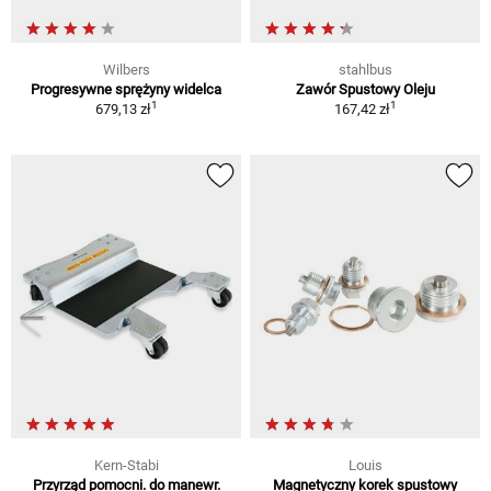
Wilbers
stahlbus
Progresywne sprężyny widelca
Zawór Spustowy Oleju
1
1
679,13 zł
167,42 zł
Kern-Stabi
Louis
Przyrząd pomocni. do manewr.
Magnetyczny korek spustowy