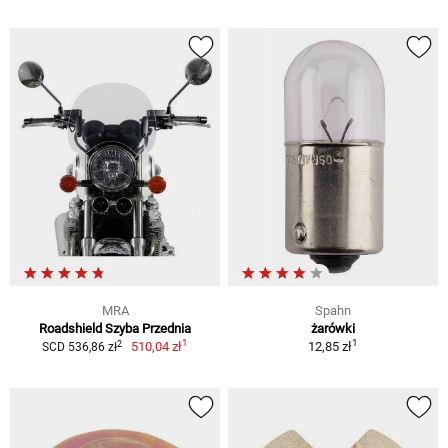
MRA
Spahn
Roadshield Szyba Przednia
żarówki
1
1
2
510,04 zł
12,85 zł
SCD 536,86 zł