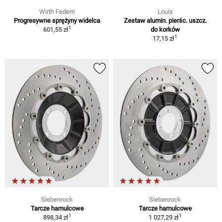
Wirth Federn
Louis
Progresywne sprężyny widelca
Zestaw alumin. pierśc. uszcz.
1
601,55 zł
do korków
1
17,15 zł
Siebenrock
Siebenrock
Tarcze hamulcowe
Tarcze hamulcowe
1
1
898,34 zł
1 027,29 zł