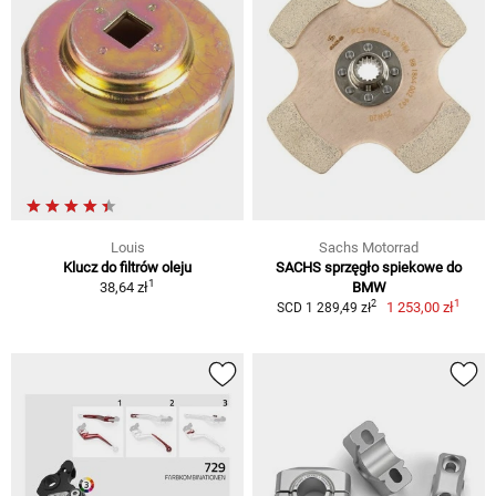
Louis
Sachs Motorrad
Klucz do filtrów oleju
SACHS sprzęgło spiekowe do
1
38,64 zł
BMW
1
2
1 253,00 zł
SCD 1 289,49 zł