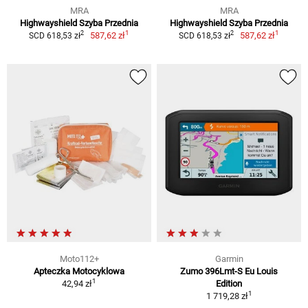
MRA
MRA
Highwayshield Szyba Przednia
Highwayshield Szyba Przednia
1
1
2
2
587,62 zł
587,62 zł
SCD 618,53 zł
SCD 618,53 zł
Moto112+
Garmin
Apteczka Motocyklowa
Zumo 396Lmt-S Eu Louis
1
42,94 zł
Edition
1
1 719,28 zł