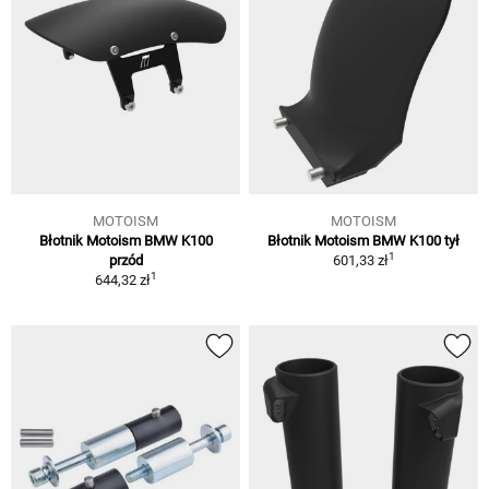
MOTOISM
MOTOISM
Błotnik Motoism BMW K100
Błotnik Motoism BMW K100 tył
1
przód
601,33 zł
1
644,32 zł