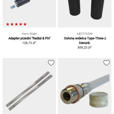
Kern-Stabi
MOTOISM
Adapter przedni "Radial & Pin"
Osłona widelca Type-Three z
1
128,73 zł
kierunk.
1
859,23 zł