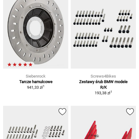
Siebenrock
Screws4Bikes
Tarcze hamulcowe
Zestawy śrub BMW modele
1
941,33 zł
R/K
1
193,38 zł