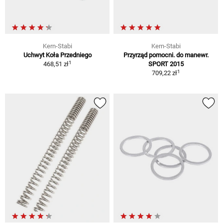
Kern-Stabi
Kern-Stabi
Uchwyt Koła Przedniego
Przyrząd pomocni. do manewr.
1
468,51 zł
SPORT 2015
1
709,22 zł