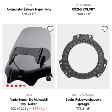
Delo
MOTOISM
Akumulator Żelowy, Napełniony
RÓŻNE KOLORY
1
1
558,74 zł
1 160,11 zł
MRA
Sachs Motorrad
Vario Screen Do Motocykli
Sachs Pokrywa obudowy
Typu Naked
sprzęgła
1
1
2
857,12 zł
778,81 zł
SCD 902,21 zł