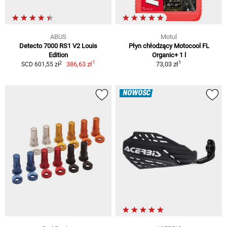
ABUS
Motul
Detecto 7000 RS1 V2 Louis
Płyn chłodzący Motocool FL
Edition
Organic+ 1 l
1
1
2
386,63 zł
73,03 zł
SCD 601,55 zł
NOWOŚĆ