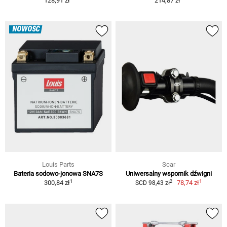
128,91 zł
214,87 zł
NOWOŚĆ
Louis Parts
Scar
Bateria sodowo-jonowa SNA7S
Uniwersalny wspornik dźwigni
1
1
2
300,84 zł
78,74 zł
SCD 98,43 zł