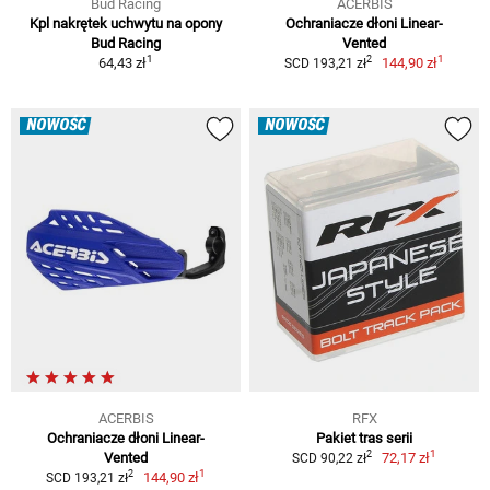
Bud Racing
ACERBIS
Kpl nakrętek uchwytu na opony
Ochraniacze dłoni Linear-
Bud Racing
Vented
1
1
2
64,43 zł
144,90 zł
SCD 193,21 zł
NOWOŚĆ
NOWOŚĆ
ACERBIS
RFX
Ochraniacze dłoni Linear-
Pakiet tras serii
1
2
Vented
72,17 zł
SCD 90,22 zł
1
2
144,90 zł
SCD 193,21 zł