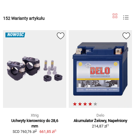
152 Warianty artykułu
NOWOŚĆ
Xtrig
Delo
Uchwyty kierownicy do 28,6
Akumulator Żelowy, Napełniony
1
mm
214,87 zł
1
2
661,85 zł
SCD 760,76 zł