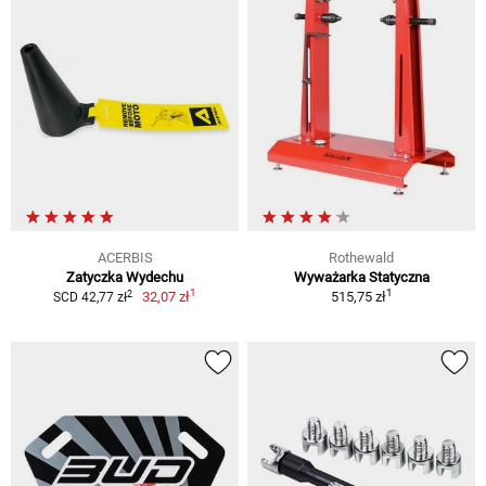
ACERBIS
Rothewald
Zatyczka Wydechu
Wyważarka Statyczna
1
1
2
32,07 zł
515,75 zł
SCD 42,77 zł