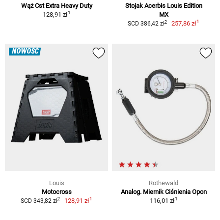
Wąż Cst Extra Heavy Duty
Stojak Acerbis Louis Edition
1
128,91 zł
MX
1
2
257,86 zł
SCD 386,42 zł
NOWOŚĆ
Louis
Rothewald
Motocross
Analog. Miernik Ciśnienia Opon
1
1
2
128,91 zł
116,01 zł
SCD 343,82 zł