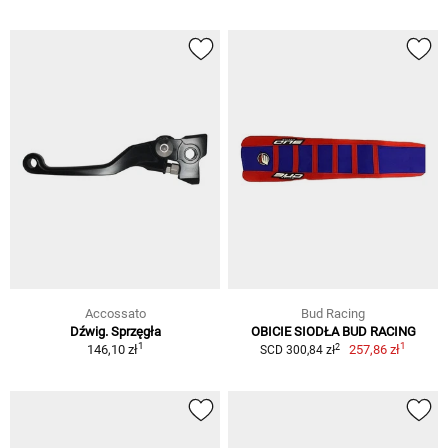
Accossato
Bud Racing
Dźwig. Sprzęgła
OBICIE SIODŁA BUD RACING
1
1
2
146,10 zł
257,86 zł
SCD 300,84 zł