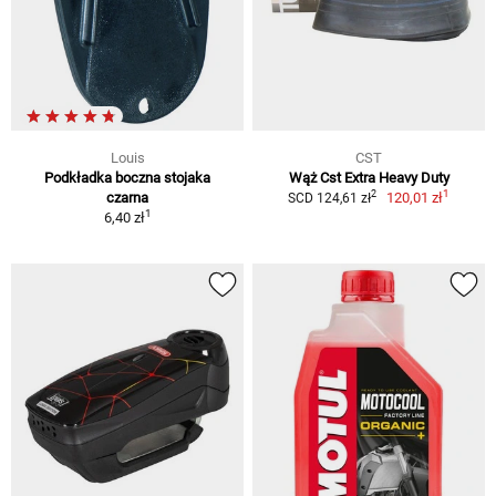
Louis
CST
Podkładka boczna stojaka
Wąż Cst Extra Heavy Duty
1
2
czarna
120,01 zł
SCD 124,61 zł
1
6,40 zł