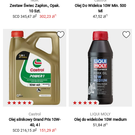
NGK
Castrol
Zestaw Świec Zapłon., Opak.
Olej Do Widelca 10W Min. 500
10 Szt.
Ml
1
1
2
302,23 zł
47,52 zł
SCD 345,47 zł
Castrol
LIQUI MOLY
Olej silnikowy Grand Prix 10W-
Olej do widelców 10W medium
1
40, 4 l
51,84 zł
1
2
151,29 zł
SCD 216,15 zł