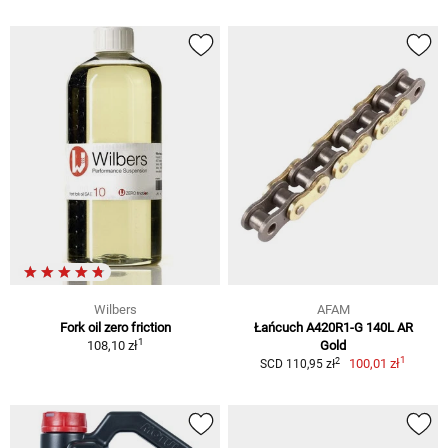
Wilbers
AFAM
Fork oil zero friction
Łańcuch A420R1-G 140L AR
1
108,10 zł
Gold
1
2
100,01 zł
SCD 110,95 zł