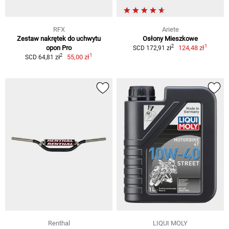
RFX
Ariete
Zestaw nakrętek do uchwytu
Osłony Mieszkowe
1
2
opon Pro
124,48 zł
SCD 172,91 zł
1
2
55,00 zł
SCD 64,81 zł
Renthal
LIQUI MOLY