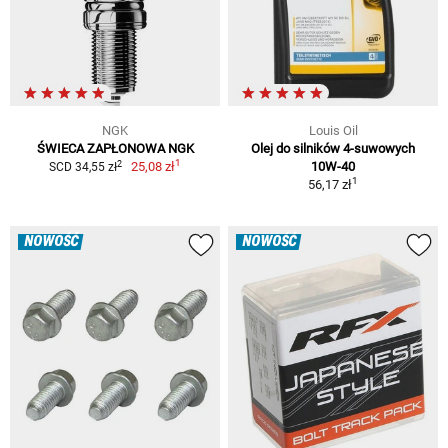
NGK
Louis Oil
ŚWIECA ZAPŁONOWA NGK
Olej do silników 4-suwowych
1
2
25,08 zł
10W-40
SCD 34,55 zł
1
56,17 zł
NOWOŚĆ
NOWOŚĆ