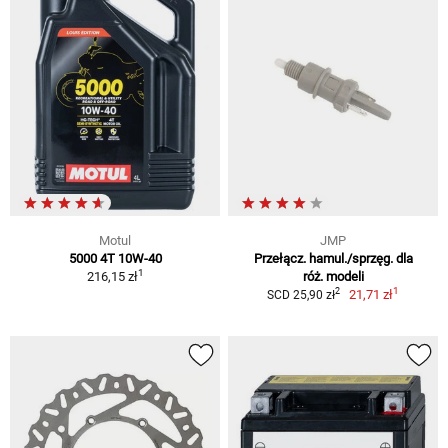
Motul
JMP
5000 4T 10W-40
Przełącz. hamul./sprzęg. dla
1
216,15 zł
róż. modeli
1
2
21,71 zł
SCD 25,90 zł