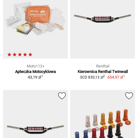
Moto112+
Renthal
Apteczka Motocyklowa
Kierownica Renthal Twinwall
1
1
2
43,19 zł
654,97 zł
SCD 830,13 zł