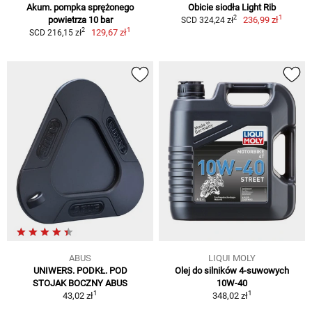
Akum. pompka sprężonego
Obicie siodła Light Rib
1
2
powietrza 10 bar
236,99 zł
SCD 324,24 zł
1
2
129,67 zł
SCD 216,15 zł
ABUS
LIQUI MOLY
UNIWERS. PODKŁ. POD
Olej do silników 4-suwowych
STOJAK BOCZNY ABUS
10W-40
1
1
43,02 zł
348,02 zł