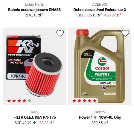
Louis Parts
ACERBIS
Bateria sodowo-jonowa SNA5S
Ochraniacze dłoni Endurance-X
1
1
2
216,15 zł
453,87 zł
SCD 605,16 zł
K&N
Castrol
FILTR OLEJ. K&N KN-175
Power 1 4T 10W-40, Olej
1
1
2
28,23 zł
289,65 zł
SCD 43,19 zł