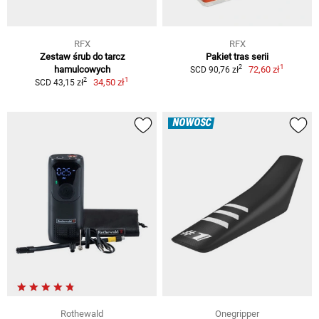
RFX
RFX
Zestaw śrub do tarcz
Pakiet tras serii
1
2
hamulcowych
72,60 zł
SCD 90,76 zł
1
2
34,50 zł
SCD 43,15 zł
NOWOŚĆ
Rothewald
Onegripper