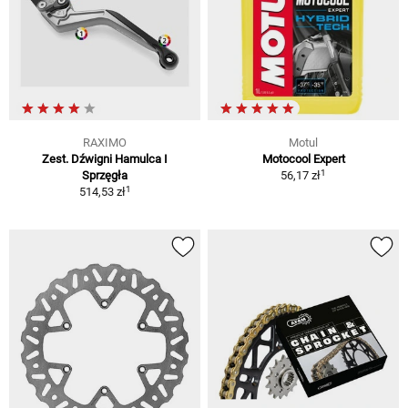
RAXIMO
Motul
Zest. Dźwigni Hamulca I
Motocool Expert
1
Sprzęgła
56,17 zł
1
514,53 zł