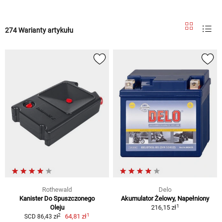
274 Warianty artykułu
Rothewald
Delo
Kanister Do Spuszczonego
Akumulator Żelowy, Napełniony
1
Oleju
216,15 zł
1
2
64,81 zł
SCD 86,43 zł