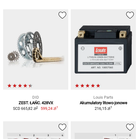
DID
Louis Parts
ZEST. ŁAŃC. 428VX
Akumulatory litowo-jonowe
1
1
2
599,24 zł
216,15 zł
SCD 665,82 zł