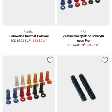
Renthal
RFX
Kierownica Renthal Twinwall
Zestaw nakrętek do uchwytu
1
2
653,89 zł
opon Pro
SCD 830,13 zł
1
2
59,97 zł
SCD 64,81 zł