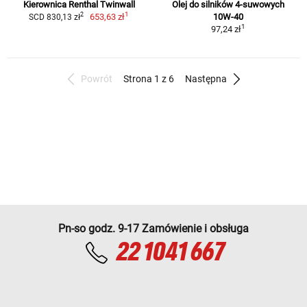
Kierownica Renthal Twinwall
Olej do silników 4-suwowych
1
2
653,63 zł
10W-40
SCD 830,13 zł
1
97,24 zł
Powrót
Strona 1 z 6
Następna
Pn-so godz. 9-17 Zamówienie i obsługa
22 1041 667