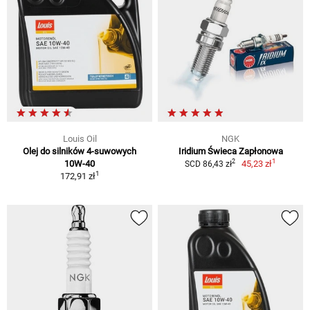
Louis Oil
NGK
Olej do silników 4-suwowych
Iridium Świeca Zapłonowa
1
2
10W-40
45,23 zł
SCD 86,43 zł
1
172,91 zł