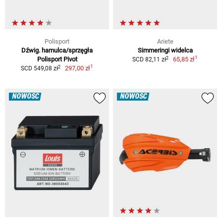
Polisport
Ariete
Dźwig. hamulca/sprzęgła
Simmeringi widelca
1
2
Polisport Pivot
65,85 zł
SCD 82,11 zł
1
2
297,00 zł
SCD 549,08 zł
NOWOŚĆ
NOWOŚĆ