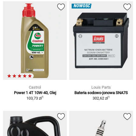
NOWOŚĆ
Castrol
Louis Parts
Power 1 4T 10W-40, Olej
Bateria sodowo-jonowa SNA7S
1
1
103,73 zł
302,62 zł