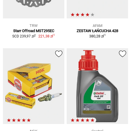
TRW
AFAM
Starr Offroad MST295EC
ZESTAW ŁAŃCUCHA 428
1
1
2
221,38 zł
380,28 zł
SCD 239,97 zł