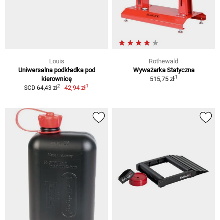
Louis
Rothewald
Uniwersalna podkładka pod
Wyważarka Statyczna
1
kierownicę
515,75 zł
1
2
42,94 zł
SCD 64,43 zł