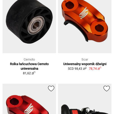
Cemoto
Scar
Rolka łańcuchowa Cemoto
Uniwersalny wspornik dźwigni
1
2
uniwersalna
78,74 zł
SCD 98,43 zł
1
81,62 zł