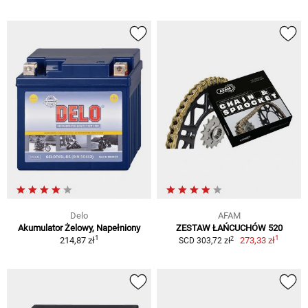
Delo
AFAM
Akumulator Żelowy, Napełniony
ZESTAW ŁAŃCUCHÓW 520
1
1
2
214,87 zł
273,33 zł
SCD 303,72 zł