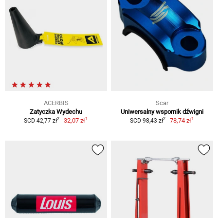
ACERBIS
Scar
Zatyczka Wydechu
Uniwersalny wspornik dźwigni
1
1
2
2
32,07 zł
78,74 zł
SCD 42,77 zł
SCD 98,43 zł