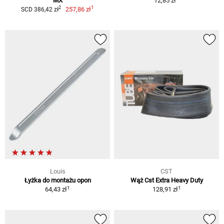
MX
12,85 zł
1
2
257,86 zł
SCD 386,42 zł
Louis
CST
Łyżka do montażu opon
Wąż Cst Extra Heavy Duty
1
1
64,43 zł
128,91 zł