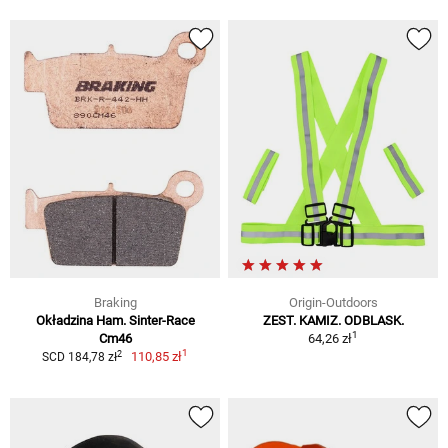
Braking
Origin-Outdoors
Okładzina Ham. Sinter-Race
ZEST. KAMIZ. ODBLASK.
1
Cm46
64,26 zł
1
2
110,85 zł
SCD 184,78 zł