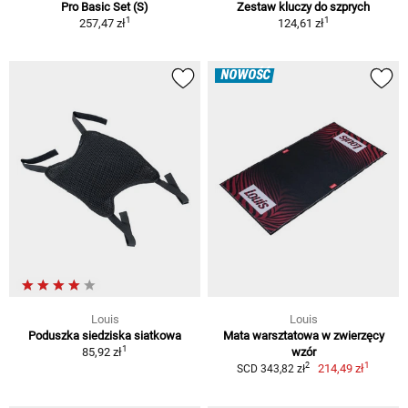
Pro Basic Set (S)
Zestaw kluczy do szprych
1
1
257,47 zł
124,61 zł
NOWOŚĆ
Louis
Louis
Poduszka siedziska siatkowa
Mata warsztatowa w zwierzęcy
1
85,92 zł
wzór
1
2
214,49 zł
SCD 343,82 zł