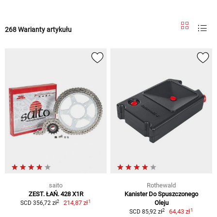
268 Warianty artykułu
saito
Rothewald
ZEST. ŁAŃ. 428 X1R
Kanister Do Spuszczonego
1
2
214,87 zł
Oleju
SCD 356,72 zł
1
2
64,43 zł
SCD 85,92 zł