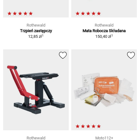
Rothewald
Rothewald
Trzpień zastępczy
Mata Robocza Składana
1
1
12,85 zł
150,40 zł
Rothewald
Moto112+