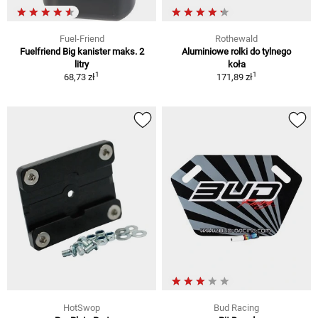
Fuel-Friend
Rothewald
Fuelfriend Big kanister maks. 2
Aluminiowe rolki do tylnego
litry
koła
1
1
68,73 zł
171,89 zł
HotSwop
Bud Racing