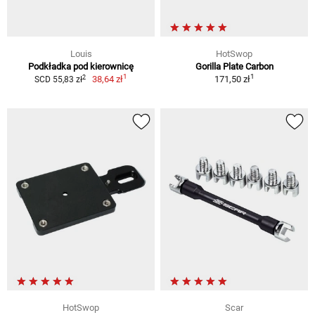
Louis
HotSwop
Podkładka pod kierownicę
Gorilla Plate Carbon
1
1
2
38,64 zł
171,50 zł
SCD 55,83 zł
HotSwop
Scar