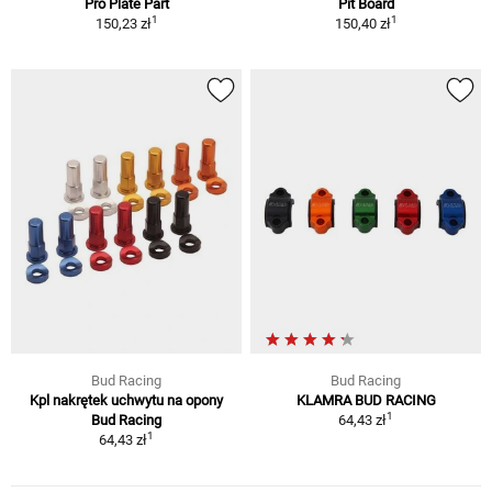
Pro Plate Part
Pit Board
1
1
150,23 zł
150,40 zł
Bud Racing
Bud Racing
Kpl nakrętek uchwytu na opony
KLAMRA BUD RACING
1
Bud Racing
64,43 zł
1
64,43 zł