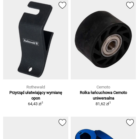
Rothewald
Cemoto
Przyrząd ułatwiający wymianę
Rolka łańcuchowa Cemoto
opon
uniwersalna
1
1
64,43 zł
81,62 zł