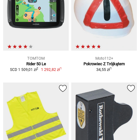
TOMTOM
Moto112+
Rider 50 Le
Pokrowiec Z Trójkątem
1
1
2
1 292,82 zł
34,55 zł
SCD 1 509,01 zł