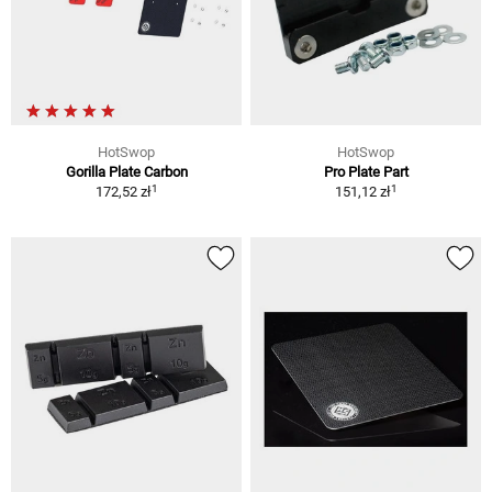
HotSwop
HotSwop
Gorilla Plate Carbon
Pro Plate Part
1
1
172,52 zł
151,12 zł