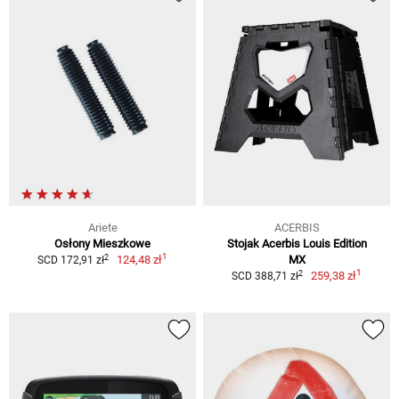
Ariete
ACERBIS
Osłony Mieszkowe
Stojak Acerbis Louis Edition
1
2
124,48 zł
MX
SCD 172,91 zł
1
2
259,38 zł
SCD 388,71 zł