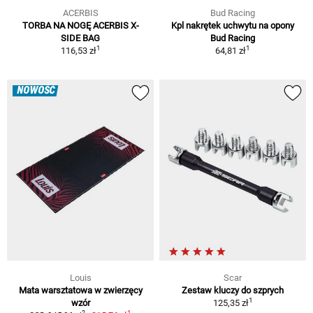
ACERBIS
Bud Racing
TORBA NA NOGĘ ACERBIS X-
Kpl nakrętek uchwytu na opony
SIDE BAG
Bud Racing
1
1
116,53 zł
64,81 zł
NOWOŚĆ
Louis
Scar
Mata warsztatowa w zwierzęcy
Zestaw kluczy do szprych
1
wzór
125,35 zł
1