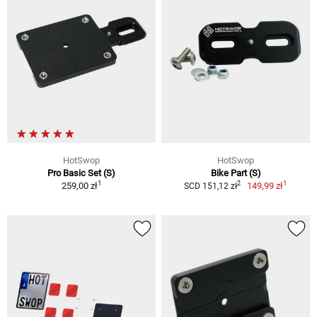
HotSwop
HotSwop
Pro Basic Set (S)
Bike Part (S)
1
1
2
259,00 zł
149,99 zł
SCD 151,12 zł