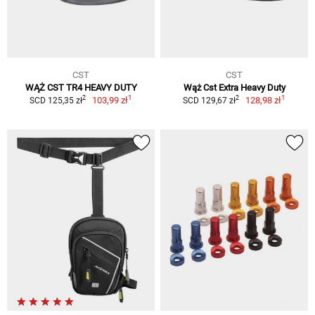
CST
CST
WĄŻ CST TR4 HEAVY DUTY
Wąż Cst Extra Heavy Duty
1
1
2
2
103,99 zł
128,98 zł
SCD 125,35 zł
SCD 129,67 zł