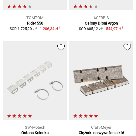
TOMTOM
ACERBIS
Rider 550
Osłony Dłoni Argon
1
1
2
2
1 206,34 zł
544,97 zł
SCD 1 725,20 zł
SCD 605,12 zł
SW-Motech
Craft-Meyer
Osłona Kolanka
Ciężarki do wyważania kół