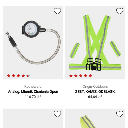
Rothewald
Origin-Outdoors
Analog. Miernik Ciśnienia Opon
ZEST. KAMIZ. ODBLASK.
1
1
116,70 zł
64,64 zł