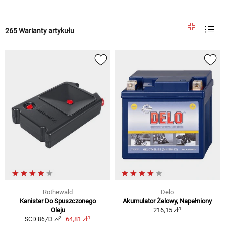
265 Warianty artykułu
Rothewald
Delo
Kanister Do Spuszczonego
Akumulator Żelowy, Napełniony
1
Oleju
216,15 zł
1
2
64,81 zł
SCD 86,43 zł