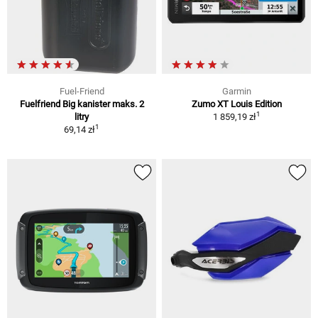
Fuel-Friend
Garmin
Fuelfriend Big kanister maks. 2
Zumo XT Louis Edition
1
litry
1 859,19 zł
1
69,14 zł