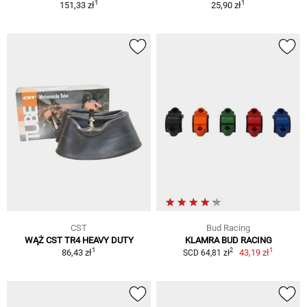
1
1
151,33 zł
25,90 zł
CST
Bud Racing
WĄŻ CST TR4 HEAVY DUTY
KLAMRA BUD RACING
1
1
2
86,43 zł
43,19 zł
SCD 64,81 zł