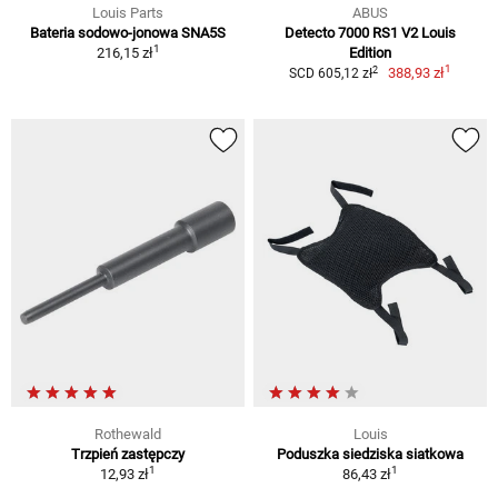
Louis Parts
ABUS
Bateria sodowo-jonowa SNA5S
Detecto 7000 RS1 V2 Louis
1
216,15 zł
Edition
1
2
388,93 zł
SCD 605,12 zł
Rothewald
Louis
Trzpień zastępczy
Poduszka siedziska siatkowa
1
1
12,93 zł
86,43 zł