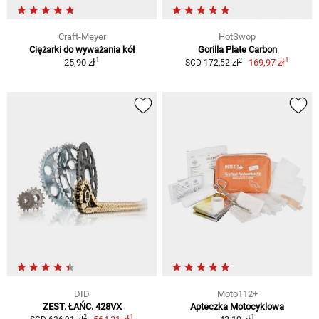
Craft-Meyer
HotSwop
Ciężarki do wyważania kół
Gorilla Plate Carbon
1
1
2
25,90 zł
169,97 zł
SCD 172,52 zł
DID
Moto112+
ZEST. ŁAŃC. 428VX
Apteczka Motocyklowa
1
1
2