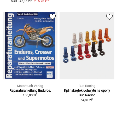
2
215,76 zł
SCD 345,86 zł
Motorbuch Verlag
Bud Racing
Reparaturanleitung Enduros,
Kpl nakrętek uchwytu na opony
1
150,90 zł
Bud Racing
1
64,81 zł