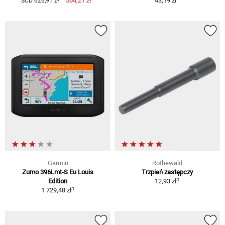
564,21 zł
43,19 zł
SCD 626,91 zł
Garmin
Rothewald
Zumo 396Lmt-S Eu Louis
Trzpień zastępczy
1
Edition
12,93 zł
1
1 729,48 zł