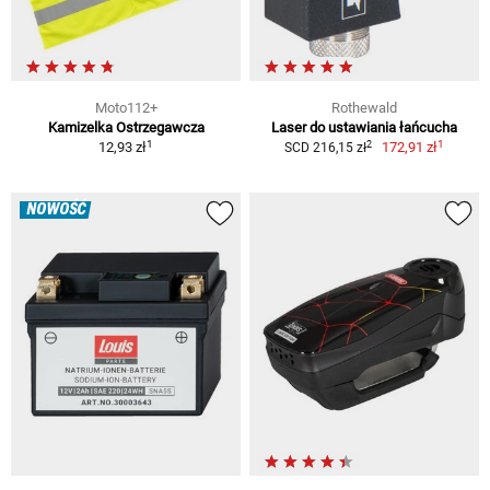
Moto112+
Rothewald
Kamizelka Ostrzegawcza
Laser do ustawiania łańcucha
1
1
2
12,93 zł
172,91 zł
SCD 216,15 zł
NOWOŚĆ