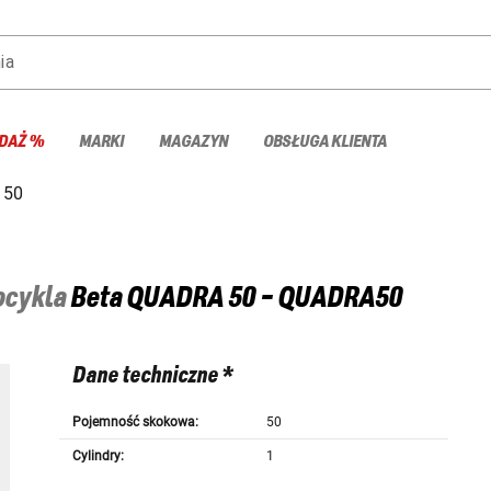
ia
DAŻ %
MARKI
MAGAZYN
OBSŁUGA KLIENTA
 50
tocykla
Beta
QUADRA 50 - QUADRA50
Dane techniczne *
Pojemność skokowa:
50
Cylindry:
1