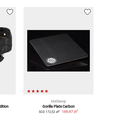
HotSwop
dition
Gorilla Plate Carbon
1
1
169,97 zł
2
SCD 172,52 zł