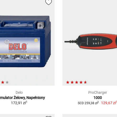
Delo
ProCharger
mulator Żelowy, Napełniony
1000
1
172,91 zł
129,67 zł
2
SCD 259,38 zł