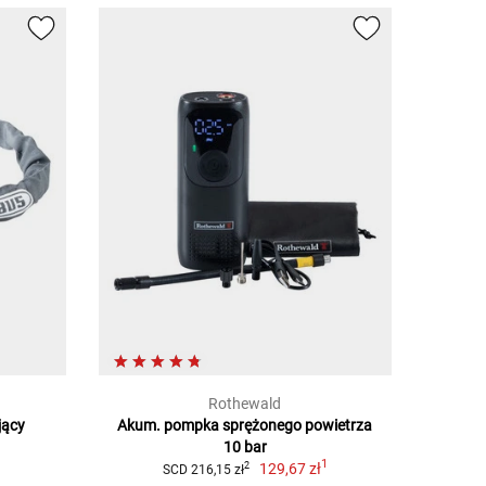
Rothewald
jący
Akum. pompka sprężonego powietrza
1
10 bar
1
129,67 zł
2
SCD 216,15 zł