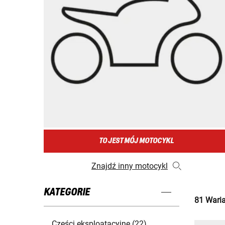
TO JEST MÓJ MOTOCYKL
Znajdź inny motocykl
KATEGORIE
81 Waria
Części eksploatacyjne (22)