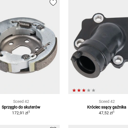
Sceed 42
Sceed 42
Sprzęgło do skuterów
Króciec ssący gaźnika
1
1
172,91 zł
47,52 zł