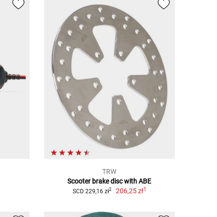
TRW
Scooter brake disc with ABE
1
1
206,25 zł
2
SCD 229,16 zł