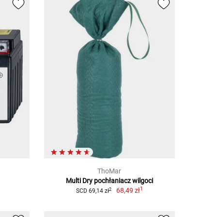
ThoMar
Multi Dry pochłaniacz wilgoci
1
68,49 zł
2
SCD 69,14 zł