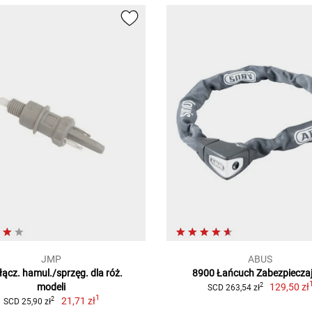
JMP
ABUS
łącz. hamul./sprzęg. dla róż.
8900 Łańcuch Zabezpiecza
modeli
129,50 zł
2
SCD 263,54 zł
1
21,71 zł
2
SCD 25,90 zł