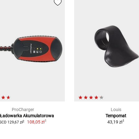
ProCharger
Louis
 Ładowarka Akumulatorowa
Tempomat
1
1
108,05 zł
43,19 zł
2
SCD 129,67 zł