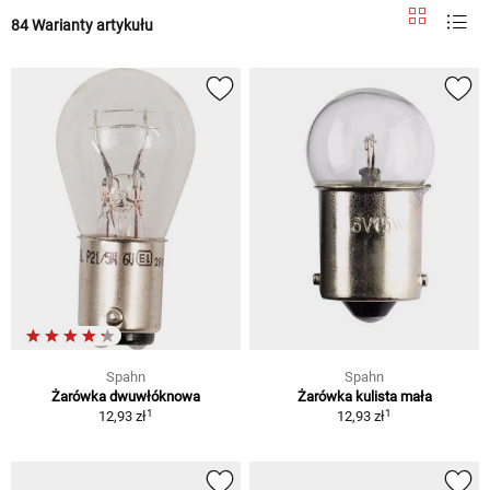
84 Warianty artykułu
Spahn
Spahn
Żarówka dwuwłóknowa
Żarówka kulista mała
1
1
12,93 zł
12,93 zł