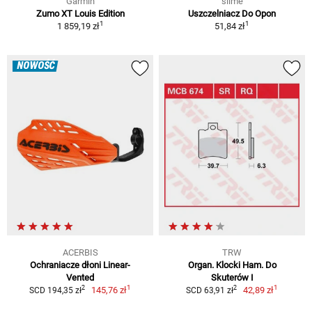
Garmin
slime
Zumo XT Louis Edition
Uszczelniacz Do Opon
1
1
1 859,19 zł
51,84 zł
NOWOŚĆ
ACERBIS
TRW
Ochraniacze dłoni Linear-
Organ. Klocki Ham. Do
Vented
Skuterów I
1
1
2
2
145,76 zł
42,89 zł
SCD 194,35 zł
SCD 63,91 zł