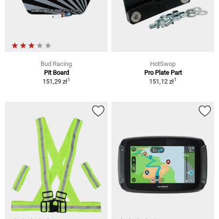
Bud Racing
HotSwop
Pit Board
Pro Plate Part
1
1
151,29 zł
151,12 zł