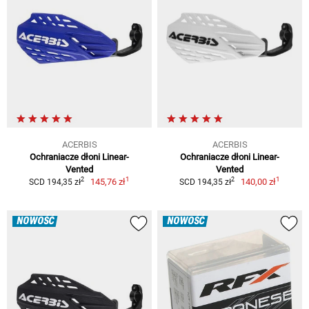
ACERBIS
ACERBIS
Ochraniacze dłoni Linear-
Ochraniacze dłoni Linear-
Vented
Vented
1
1
2
2
145,76 zł
140,00 zł
SCD 194,35 zł
SCD 194,35 zł
NOWOŚĆ
NOWOŚĆ