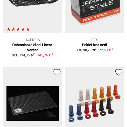
ACERBIS
RFX
Ochraniacze dłoni Linear-
Pakiet tras serii
1
2
Vented
72,60 zł
SCD 90,76 zł
1
2
145,76 zł
SCD 194,35 zł