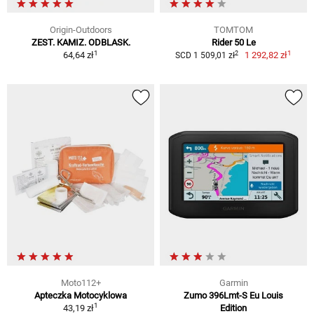
Origin-Outdoors
TOMTOM
ZEST. KAMIZ. ODBLASK.
Rider 50 Le
1
1
2
64,64 zł
1 292,82 zł
SCD 1 509,01 zł
Moto112+
Garmin
Apteczka Motocyklowa
Zumo 396Lmt-S Eu Louis
1
43,19 zł
Edition