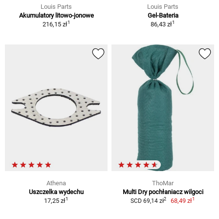
Louis Parts
Louis Parts
Akumulatory litowo-jonowe
Gel-Bateria
1
1
216,15 zł
86,43 zł
Athena
ThoMar
Uszczelka wydechu
Multi Dry pochłaniacz wilgoci
1
1
2
17,25 zł
68,49 zł
SCD 69,14 zł