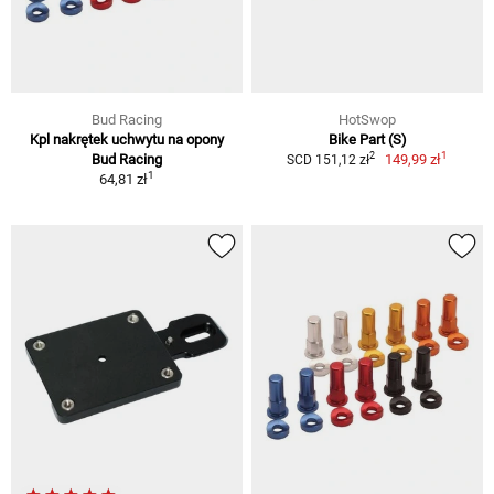
Bud Racing
HotSwop
Kpl nakrętek uchwytu na opony
Bike Part (S)
1
2
Bud Racing
149,99 zł
SCD 151,12 zł
1
64,81 zł