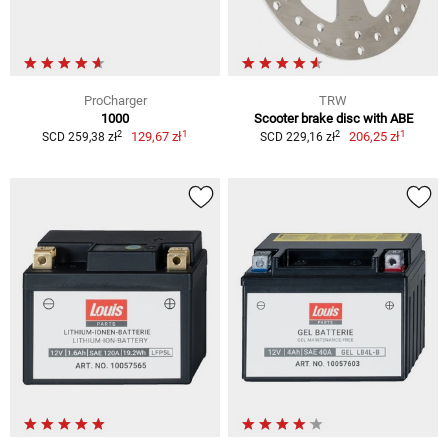
ProCharger
TRW
1000
Scooter brake disc with ABE
1
1
2
2
129,67 zł
206,25 zł
SCD 259,38 zł
SCD 229,16 zł