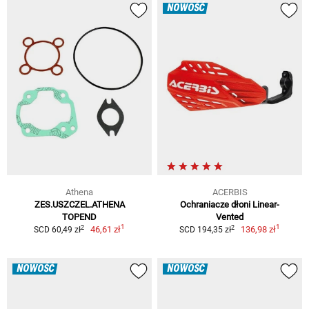
NOWOŚĆ
Athena
ACERBIS
ZES.USZCZEL.ATHENA
Ochraniacze dłoni Linear-
TOPEND
Vented
1
1
2
2
46,61 zł
136,98 zł
SCD 60,49 zł
SCD 194,35 zł
NOWOŚĆ
NOWOŚĆ