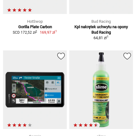
HotSwop
Bud Racing
Gorilla Plate Carbon
Kpl nakrętek uchwytu na opony
1
2
169,97 zł
Bud Racing
SCD 172,52 zł
1
64,81 zł