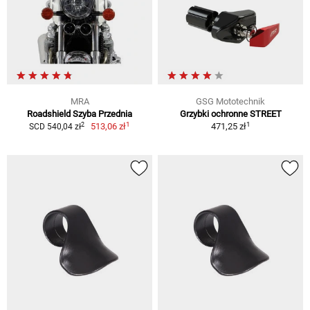
MRA
GSG Mototechnik
Roadshield Szyba Przednia
Grzybki ochronne STREET
1
1
2
513,06 zł
471,25 zł
SCD 540,04 zł