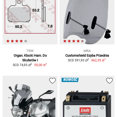
TRW
MRA
Organ. Klocki Ham. Do
Customshield Szyba Przednia
1
2
Skuterów I
562,35 zł
SCD 591,93 zł
1
2
55,00 zł
SCD 74,93 zł
NOWOŚĆ