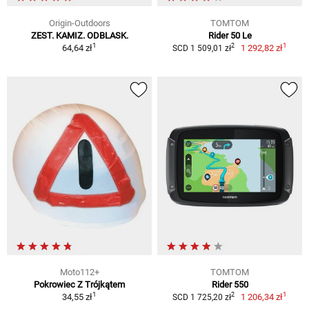
Origin-Outdoors
TOMTOM
ZEST. KAMIZ. ODBLASK.
Rider 50 Le
1
1
2
64,64 zł
1 292,82 zł
SCD 1 509,01 zł
Moto112+
TOMTOM
Pokrowiec Z Trójkątem
Rider 550
1
1
2
34,55 zł
1 206,34 zł
SCD 1 725,20 zł