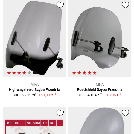
MRA
MRA
Highwayshield Szyba Przednia
Roadshield Szyba Przednia
1
1
2
2
591,11 zł
513,06 zł
SCD 622,19 zł
SCD 540,04 zł