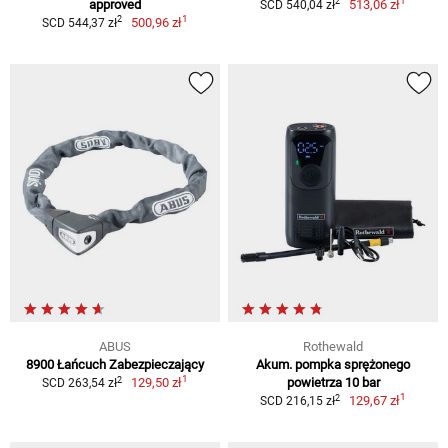
1
2
approved
513,06 zł
SCD 540,04 zł
1
2
500,96 zł
SCD 544,37 zł
ABUS
Rothewald
8900 Łańcuch Zabezpieczający
Akum. pompka sprężonego
1
2
129,50 zł
powietrza 10 bar
SCD 263,54 zł
1
2
129,67 zł
SCD 216,15 zł