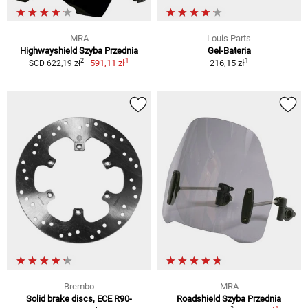
MRA
Louis Parts
Highwayshield Szyba Przednia
Gel-Bateria
1
1
2
591,11 zł
216,15 zł
SCD 622,19 zł
Brembo
MRA
Solid brake discs, ECE R90-
Roadshield Szyba Przednia