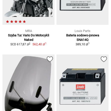
MRA
Louis Parts
Szyba Tur. Vario Do Motocykli
Bateria sodowo-jonowa
Naked
SNA14Q
1
1
2
562,40 zł
389,10 zł
SCD 617,87 zł