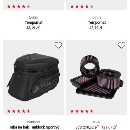
Louis
Louis
Tempomat
Tempomat
1
1
43,19 zł
43,19 zł
Vanucci
K&N
1
2
Torba na bak Tanklock Sportivo
129,67 zł
SCD 250,82 zł