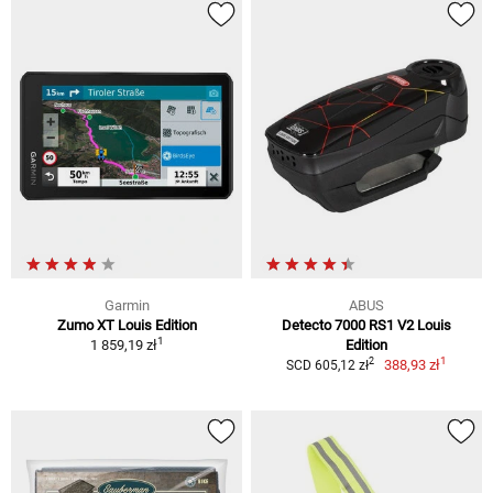
Garmin
ABUS
Zumo XT Louis Edition
Detecto 7000 RS1 V2 Louis
1
1 859,19 zł
Edition
1
2
388,93 zł
SCD 605,12 zł