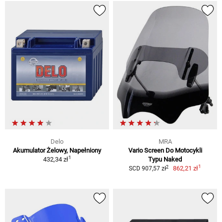
Delo
MRA
Akumulator Żelowy, Napełniony
Vario Screen Do Motocykli
1
432,34 zł
Typu Naked
1
2
862,21 zł
SCD 907,57 zł