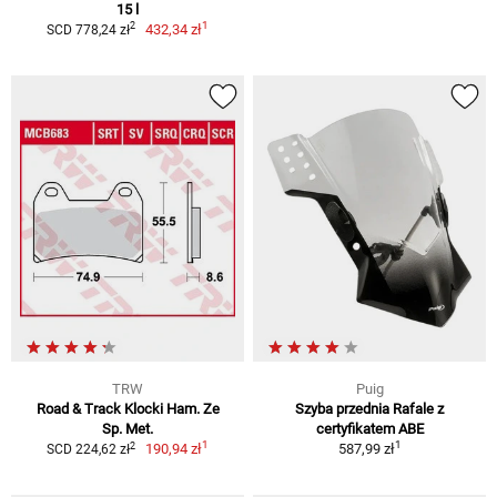
15 l
1
2
432,34 zł
SCD 778,24 zł
TRW
Puig
Road & Track Klocki Ham. Ze
Szyba przednia Rafale z
Sp. Met.
certyfikatem ABE
1
1
2
190,94 zł
587,99 zł
SCD 224,62 zł