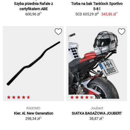
Szyba przednia Rafale z
Torba na bak Tanklock Sportivo
certyfikatem ABE
5-8 l
1
1
2
600,96 zł
345,86 zł
SCD 605,29 zł
RAXIMO
Joubert
Kier. Al. New Generation
SIATKA BAGAŻOWA JOUBERT
1
1
298,34 zł
38,87 zł