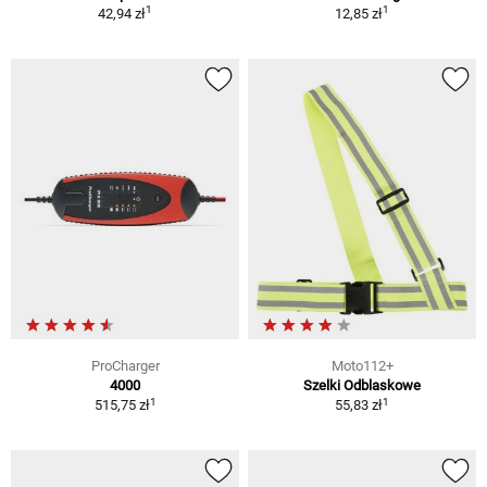
1
1
42,94 zł
12,85 zł
ProCharger
Moto112+
4000
Szelki Odblaskowe
1
1
515,75 zł
55,83 zł