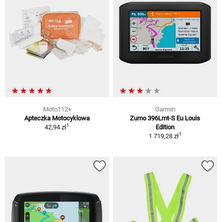
Moto112+
Garmin
Apteczka Motocyklowa
Zumo 396Lmt-S Eu Louis
1
42,94 zł
Edition
1
1 719,28 zł