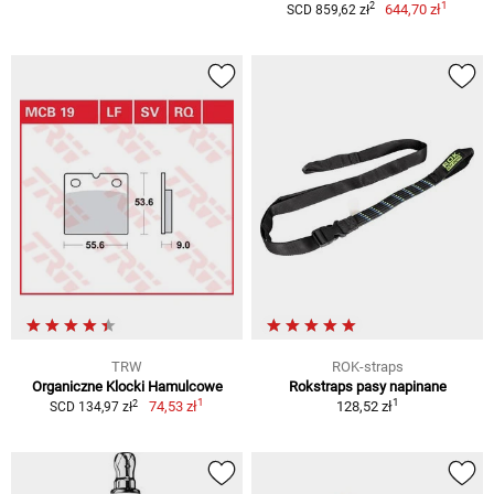
1
2
644,70 zł
SCD 859,62 zł
TRW
ROK-straps
Organiczne Klocki Hamulcowe
Rokstraps pasy napinane
1
1
2
74,53 zł
128,52 zł
SCD 134,97 zł