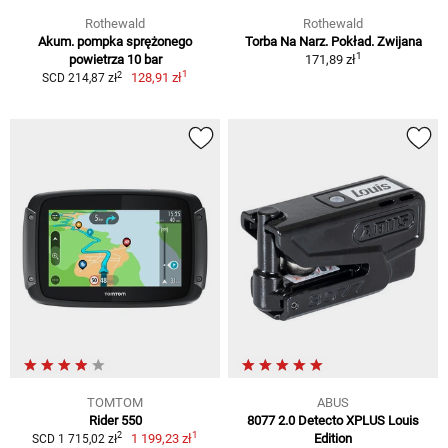
Rothewald
Rothewald
Akum. pompka sprężonego
Torba Na Narz. Pokład. Zwijana
1
powietrza 10 bar
171,89 zł
1
2
128,91 zł
SCD 214,87 zł
TOMTOM
ABUS
Rider 550
8077 2.0 Detecto XPLUS Louis
1
2
1 199,23 zł
Edition
SCD 1 715,02 zł