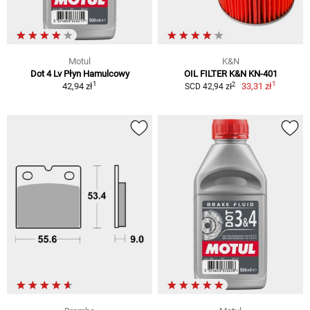
Motul
K&N
Dot 4 Lv Płyn Hamulcowy
OIL FILTER K&N KN-401
1
1
2
42,94 zł
33,31 zł
SCD 42,94 zł