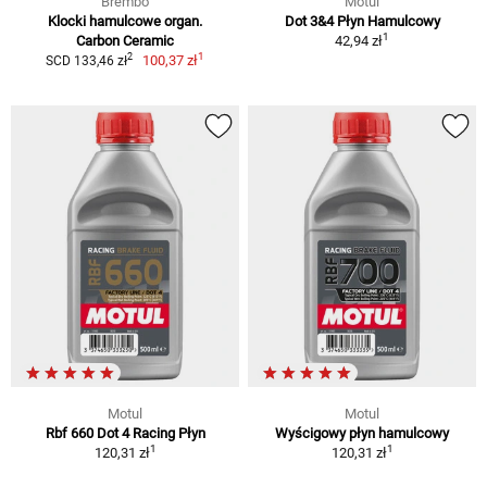
Brembo
Motul
Klocki hamulcowe organ.
Dot 3&4 Płyn Hamulcowy
1
Carbon Ceramic
42,94 zł
1
2
100,37 zł
SCD 133,46 zł
Motul
Motul
Rbf 660 Dot 4 Racing Płyn
Wyścigowy płyn hamulcowy
1
1
120,31 zł
120,31 zł