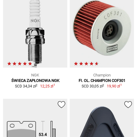
NGK
Champion
ŚWIECA ZAPŁONOWA NGK
FI. OL. CHAMPION COF301
1
1
2
2
12,25 zł
19,90 zł
SCD 34,34 zł
SCD 30,05 zł