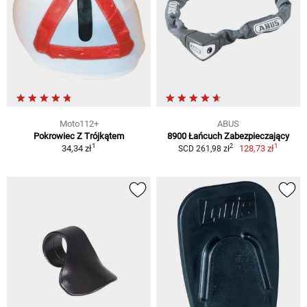
Moto112+
ABUS
Pokrowiec Z Trójkątem
8900 Łańcuch Zabezpieczający
1
1
2
34,34 zł
128,73 zł
SCD 261,98 zł